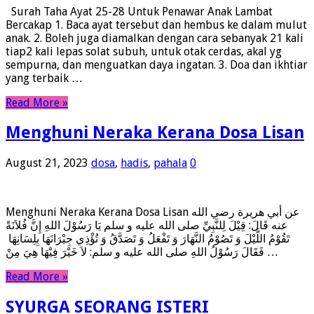
Surah Taha Ayat 25-28 Untuk Penawar Anak Lambat
Bercakap 1. Baca ayat tersebut dan hembus ke dalam mulut
anak. 2. Boleh juga diamalkan dengan cara sebanyak 21 kali
tiap2 kali lepas solat subuh, untuk otak cerdas, akal yg
sempurna, dan menguatkan daya ingatan. 3. Doa dan ikhtiar
yang terbaik …
Read More »
Menghuni Neraka Kerana Dosa Lisan
August 21, 2023
dosa
,
hadis
,
pahala
0
Menghuni Neraka Kerana Dosa Lisan عن أبي هريرة رضي الله
عنه قَالَ: قِيْلَ لِلنَّبِيِّ صلى الله عليه و سلم يَا رَسُوْلَ اللهِ إِنَّ فُلاَنَةً
تَقُوْمُ اللَّيْلَ وَ تَصُوْمُ النَّهَارَ وَ تَفْعَلُ وَ تَصَدَّقُ وَ تُؤْذِي جِيْرَانَهَا بِلِسَانِهَا
فَقَالَ رَسُوْلُ اللهِ صلى الله عليه و سلم: لاَ خَيْرَ فِيْهَا هِيَ مِنْ …
Read More »
SYURGA SEORANG ISTERI