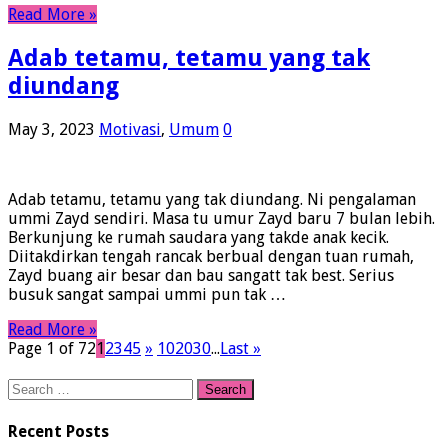
Read More »
Adab tetamu, tetamu yang tak
diundang
May 3, 2023
Motivasi
,
Umum
0
Adab tetamu, tetamu yang tak diundang. Ni pengalaman
ummi Zayd sendiri. Masa tu umur Zayd baru 7 bulan lebih.
Berkunjung ke rumah saudara yang takde anak kecik.
Diitakdirkan tengah rancak berbual dengan tuan rumah,
Zayd buang air besar dan bau sangatt tak best. Serius
busuk sangat sampai ummi pun tak …
Read More »
Page 1 of 72
1
2
3
4
5
»
10
20
30
...
Last »
Search
for:
Recent Posts