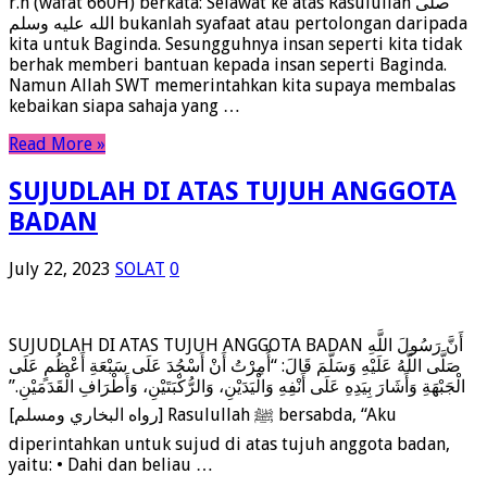
r.h (wafat 660H) berkata: Selawat ke atas Rasulullah صلى
الله عليه وسلم bukanlah syafaat atau pertolongan daripada
kita untuk Baginda. Sesungguhnya insan seperti kita tidak
berhak memberi bantuan kepada insan seperti Baginda.
Namun Allah SWT memerintahkan kita supaya membalas
kebaikan siapa sahaja yang …
Read More »
SUJUDLAH DI ATAS TUJUH ANGGOTA
BADAN
July 22, 2023
SOLAT
0
SUJUDLAH DI ATAS TUJUH ANGGOTA BADAN أَنَّ رَسُولَ اللَّهِ
صَلَّى اللَّهُ عَلَيْهِ وَسَلَّمَ قَالَ: “أُمِرْتُ أَنْ أَسْجُدَ عَلَى سَبْعَةِ أَعْظُمٍ عَلَى
الْجَبْهَةِ وَأَشَارَ بِيَدِهِ عَلَى أَنْفِهِ وَالْيَدَيْنِ، وَالرُّكْبَتَيْنِ، وَأَطْرَافِ الْقَدَمَيْنِ.”
[رواه البخاري ومسلم] Rasulullah ﷺ bersabda, “Aku
diperintahkan untuk sujud di atas tujuh anggota badan,
yaitu: • Dahi dan beliau …