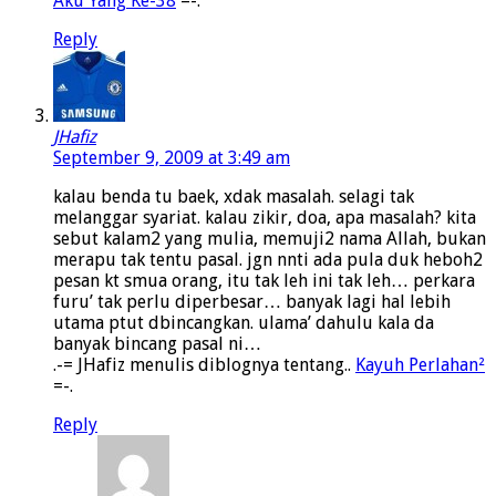
Aku Yang Ke-38
=-.
Reply
JHafiz
September 9, 2009 at 3:49 am
kalau benda tu baek, xdak masalah. selagi tak
melanggar syariat. kalau zikir, doa, apa masalah? kita
sebut kalam2 yang mulia, memuji2 nama Allah, bukan
merapu tak tentu pasal. jgn nnti ada pula duk heboh2
pesan kt smua orang, itu tak leh ini tak leh… perkara
furu’ tak perlu diperbesar… banyak lagi hal lebih
utama ptut dbincangkan. ulama’ dahulu kala da
banyak bincang pasal ni…
.-= JHafiz menulis diblognya tentang..
Kayuh Perlahan²
=-.
Reply