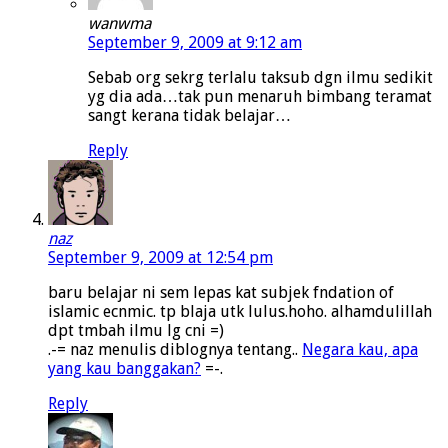
wanwma
September 9, 2009 at 9:12 am
Sebab org sekrg terlalu taksub dgn ilmu sedikit
yg dia ada…tak pun menaruh bimbang teramat
sangt kerana tidak belajar…
Reply
naz
September 9, 2009 at 12:54 pm
baru belajar ni sem lepas kat subjek fndation of
islamic ecnmic. tp blaja utk lulus.hoho. alhamdulillah
dpt tmbah ilmu lg cni =)
.-= naz menulis diblognya tentang..
Negara kau, apa
yang kau banggakan?
=-.
Reply