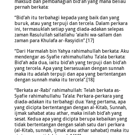
maksud dan pembahagian bid’ah yang mana beliau
pernah berkata:
“Bid’ah itu terbahagi kepada yang baik dan yang
buruk, atau yang terpuji dan tercela. Dalam perkara
ini, termasuklah setiap yang diada-adakan selepas
zaman Rasulullah sallallahu ‘alaihi wa-sallam dan
zaman para Khulafa ar-Rasyidin”.[17]
“Dari Harmalah bin Yahya rahimahullah berkata: Aku
mendengar as-Syafie rahimahullahu Ta’ala berkata:
Bid’ah ada dua, iaitu bid’ah yang terpuji dan bid’ah
yang tercela. Apa yang bersesuaian dengan sunnah
maka itu adalah terpuji dan apa yang bertentangan
dengan sunnah maka itu tercela”.[18]
“Berkata ar-Rabi’ rahimahullah: Telah berkata as-
Syafie rahimahullahu Ta’ala: Perkara-perkara yang
diada-adakan itu terbahagi dua: Yang pertama, apa
yang dicipta bertentangan dengan al-Kitab, Sunnah,
ijmak sahabat atau athar, maka inilah bid’ah yang
sesat. Kedua apa yang dicipta berupa kebaikan yang
tidak bertentangan dengan salah satu dari perkara
(al-Kitab, sunnah, ijmak atau athar sahabat) maka itu