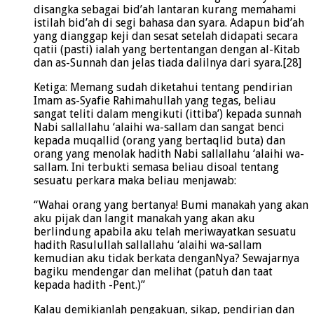
disangka sebagai bid’ah lantaran kurang memahami
istilah bid’ah di segi bahasa dan syara. Adapun bid’ah
yang dianggap keji dan sesat setelah didapati secara
qatii (pasti) ialah yang bertentangan dengan al-Kitab
dan as-Sunnah dan jelas tiada dalilnya dari syara.[28]
Ketiga: Memang sudah diketahui tentang pendirian
Imam as-Syafie Rahimahullah yang tegas, beliau
sangat teliti dalam mengikuti (ittiba’) kepada sunnah
Nabi sallallahu ‘alaihi wa-sallam dan sangat benci
kepada muqallid (orang yang bertaqlid buta) dan
orang yang menolak hadith Nabi sallallahu ‘alaihi wa-
sallam. Ini terbukti semasa beliau disoal tentang
sesuatu perkara maka beliau menjawab:
“Wahai orang yang bertanya! Bumi manakah yang akan
aku pijak dan langit manakah yang akan aku
berlindung apabila aku telah meriwayatkan sesuatu
hadith Rasulullah sallallahu ‘alaihi wa-sallam
kemudian aku tidak berkata denganNya? Sewajarnya
bagiku mendengar dan melihat (patuh dan taat
kepada hadith -Pent.)”
Kalau demikianlah pengakuan, sikap, pendirian dan