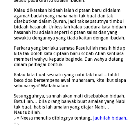
sebab pada dia itu adalah ibadah.
Kalau dikatakan bidaah ialah ciptaan baru didalam
agama/ibadah yang mana nabi tak buat dan tak
disebutkan dalam Quran, jadi tak sepatutnya timbul
bidaah hasanah. Unless lah kalau saudara kata bidaah
hasanah itu adalah seperti ciptaan sains dan yang
sewaktu dengannya yang tiada kaitan dengan ibadah.
Perkara yang berlaku semasa Rasulullah masih hidup
kita tak boleh kata ciptaan baru sebab Allah sentiasa
memberi wahyu kepada baginda. Dan wahyu datang
dalam pelbagai bentuk.
Kalau kita buat sesuatu yang nabi tak buat – tahlil
baca doa bersempena awal muharaam, kita ikut siapa
sebenarnya? Wallahualam…
Sesungguhnya, sunnah akan mati disebabkan bidaah.
Betul lah… bila orang banyak buat amalan yang Nabi
tak buat, habis lah amalan yang diajar Nabi…
Nauzubillah..
.-= Neeza menulis diblognya tentang..
Jauhilah bidaah..
=-.