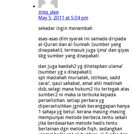
tinta_daie
May 5, 2011 at 5:34 pm
sekadar ingin menambah
asas-asas dlm syarak ini samada dripada
al-Quran dan al-Sunnah. (sumber yang
disepakati). termasuk juga ijma’ dan qiyas
sbg sumber yang disepakati
dan juga kaedah2 yg ditetapkan ulama’
(sumber yg x disepakati)
spt maslahah mursalah, istihsan, sadd
zarai’, qaul sahabat, amal ahli madinah
dsb..selagi mana hukum2 itu tertegak atas
sumber2 ni maka ia terbuka kepada
perselisihan. setiap perkara yg
diperselisihkan jgnlah beranggapan hanya
1 sahaja yg betul. kerana masing-masing
mempunyai metode berbeza..tentu sekali
jika berdasarkan metode hadis tentu
berlainan dgn metode fiqh.. sedangkan