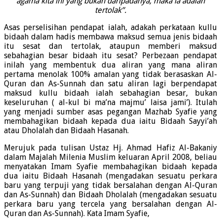
agama kita ini yang bukan daripadanya, maka ia adalah
tertolak”.
Asas perselisihan pendapat ialah, adakah perkataan kullu
bidaah dalam hadis membawa maksud semua jenis bidaah
itu sesat dan tertolak, ataupun memberi maksud
sebahagian besar bidaah itu sesat? Perbezaan pendapat
inilah yang membentuk dua aliran yang mana aliran
pertama menolak 100% amalan yang tidak berasaskan Al-
Quran dan As-Sunnah dan satu aliran lagi berpendapat
maksud kullu bidaah ialah sebahagian besar, bukan
keseluruhan ( al-kul bi ma’na majmu’ laisa jami’). Itulah
yang menjadi sumber asas pegangan Mazhab Syafie yang
membahagikan bidaah kepada dua iaitu Bidaah Sayyi’ah
atau Dholalah dan Bidaah Hasanah.
Merujuk pada tulisan Ustaz Hj. Ahmad Hafiz Al-Bakaniy
dalam Majalah Milenia Muslim keluaran April 2008, beliau
menyatakan Imam Syafie membahagikan bidaah kepada
dua iaitu Bidaah Hasanah (mengadakan sesuatu perkara
baru yang terpuji yang tidak bersalahan dengan Al-Quran
dan As-Sunnah) dan Bidaah Dholalah (mengadakan sesuatu
perkara baru yang tercela yang bersalahan dengan Al-
Quran dan As-Sunnah). Kata Imam Syafie,