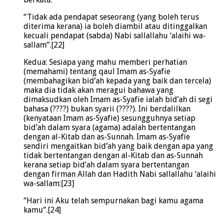
“Tidak ada pendapat seseorang (yang boleh terus
diterima kerana) ia boleh diambil atau ditinggalkan
kecuali pendapat (sabda) Nabi sallallahu ‘alaihi wa-
sallam”.[22]
Kedua: Sesiapa yang mahu memberi perhatian
(memahami) tentang qaul Imam as-Syafie
(membahagikan bid’ah kepada yang baik dan tercela)
maka dia tidak akan meragui bahawa yang
dimaksudkan oleh Imam as-Syafie ialah bid’ah di segi
bahasa (????) bukan syarii (????). Ini berdalilkan
(kenyataan Imam as-Syafie) sesungguhnya setiap
bid’ah dalam syara (agama) adalah bertentangan
dengan al-Kitab dan as-Sunnah. Imam as-Syafie
sendiri mengaitkan bid’ah yang baik dengan apa yang
tidak bertentangan dengan al-Kitab dan as-Sunnah
kerana setiap bid’ah dalam syara bertentangan
dengan firman Allah dan Hadith Nabi sallallahu ‘alaihi
wa-sallam:[23]
“Hari ini Aku telah sempurnakan bagi kamu agama
kamu”.[24]