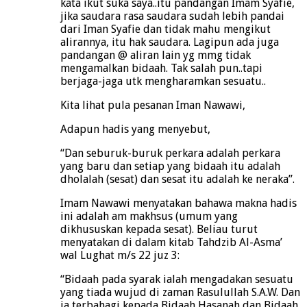
kata ikut suka saya..itu pandangan Imam Syafie,
jika saudara rasa saudara sudah lebih pandai
dari Iman Syafie dan tidak mahu mengikut
alirannya, itu hak saudara. Lagipun ada juga
pandangan @ aliran lain yg mmg tidak
mengamalkan bidaah. Tak salah pun..tapi
berjaga-jaga utk mengharamkan sesuatu..
Kita lihat pula pesanan Iman Nawawi,
Adapun hadis yang menyebut,
“Dan seburuk-buruk perkara adalah perkara
yang baru dan setiap yang bidaah itu adalah
dholalah (sesat) dan sesat itu adalah ke neraka”.
Imam Nawawi menyatakan bahawa makna hadis
ini adalah am makhsus (umum yang
dikhususkan kepada sesat). Beliau turut
menyatakan di dalam kitab Tahdzib Al-Asma’
wal Lughat m/s 22 juz 3:
“Bidaah pada syarak ialah mengadakan sesuatu
yang tiada wujud di zaman Rasulullah S.A.W. Dan
ia terbahagi kepada Bidaah Hasanah dan Bidaah