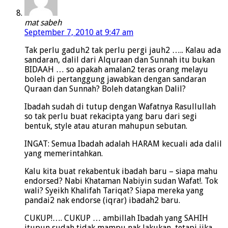
mat sabeh
September 7, 2010 at 9:47 am
Tak perlu gaduh2 tak perlu pergi jauh2 ….. Kalau ada
sandaran, dalil dari Alquraan dan Sunnah itu bukan
BIDAAH … so apakah amalan2 teras orang melayu
boleh di pertanggung jawabkan dengan sandaran
Quraan dan Sunnah? Boleh datangkan Dalil?
Ibadah sudah di tutup dengan Wafatnya Rasullullah
so tak perlu buat rekacipta yang baru dari segi
bentuk, style atau aturan mahupun sebutan.
INGAT: Semua Ibadah adalah HARAM kecuali ada dalil
yang memerintahkan.
Kalu kita buat rekabentuk ibadah baru – siapa mahu
endorsed? Nabi Khataman Nabiyin sudan Wafat!. Tok
wali? Syeikh Khalifah Tariqat? Siapa mereka yang
pandai2 nak endorse (iqrar) ibadah2 baru.
CUKUP!…. CUKUP … ambillah Ibadah yang SAHIH
itupun sudah tidak mampu nak lakukan, tetapi jika