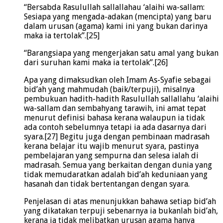
“Bersabda Rasulullah sallallahau ‘alaihi wa-sallam:
Sesiapa yang mengada-adakan (mencipta) yang baru
dalam urusan (agama) kami ini yang bukan darinya
maka ia tertolak”.[25]
“Barangsiapa yang mengerjakan satu amal yang bukan
dari suruhan kami maka ia tertolak”.[26]
Apa yang dimaksudkan oleh Imam As-Syafie sebagai
bid’ah yang mahmudah (baik/terpuji), misalnya
pembukuan hadith-hadith Rasulullah sallallahu ‘alaihi
wa-sallam dan sembahyang tarawih, ini amat tepat
menurut definisi bahasa kerana walaupun ia tidak
ada contoh sebelumnya tetapi ia ada dasarnya dari
syara.[27] Begitu juga dengan pembinaan madrasah
kerana belajar itu wajib menurut syara, pastinya
pembelajaran yang sempurna dan selesa ialah di
madrasah. Semua yang berkaitan dengan dunia yang
tidak memudaratkan adalah bid’ah keduniaan yang
hasanah dan tidak bertentangan dengan syara.
Penjelasan di atas menunjukkan bahawa setiap bid’ah
yang dikatakan terpuji sebenarnya ia bukanlah bid’ah,
kerana ia tidak melibatkan urusan agama hanya