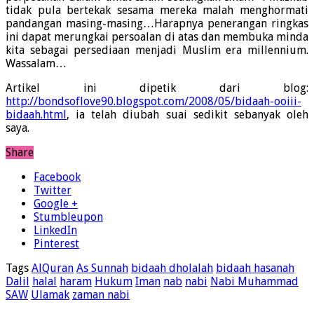
tidak pula bertekak sesama mereka malah menghormati
pandangan masing-masing…Harapnya penerangan ringkas
ini dapat merungkai persoalan di atas dan membuka minda
kita sebagai persediaan menjadi Muslim era millennium.
Wassalam…
Artikel ini dipetik dari blog:
http://bondsoflove90.blogspot.com/2008/05/bidaah-ooiii-
bidaah.html
, ia telah diubah suai sedikit sebanyak oleh
saya.
Share
Facebook
Twitter
Google +
Stumbleupon
LinkedIn
Pinterest
Tags
AlQuran
As Sunnah
bidaah dholalah
bidaah hasanah
Dalil
halal
haram
Hukum
Iman
nab
nabi
Nabi Muhammad
SAW
Ulamak
zaman nabi