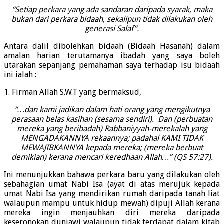
“Setiap perkara yang ada sandaran daripada syarak, maka
bukan dari perkara bidaah, sekalipun tidak dilakukan oleh
generasi Salaf”.
Antara dalil dibolehkan bidaah (Bidaah Hasanah) dalam
amalan harian terutamanya ibadah yang saya boleh
utarakan sepanjang pemahaman saya terhadap isu bidaah
ini ialah :
1. Firman Allah S.W.T yang bermaksud,
“…dan kami jadikan dalam hati orang yang mengikutnya
perasaan belas kasihan (sesama sendiri). Dan (perbuatan
mereka yang beribadah) Rabbaniyyah-merekalah yang
MENGADAKANNYA rekaannya; padahal KAMI TIDAK
MEWAJIBKANNYA kepada mereka; (mereka berbuat
demikian) kerana mencari keredhaan Allah…” (QS 57:27).
Ini menunjukkan bahawa perkara baru yang dilakukan oleh
sebahagian umat Nabi Isa (ayat di atas merujuk kepada
umat Nabi Isa yang mendirikan rumah daripada tanah liat
walaupun mampu untuk hidup mewah) dipuji Allah kerana
mereka ingin menjauhkan diri mereka daripada
keseronokan duniawi walaupun tidak terdapat dalam kitab