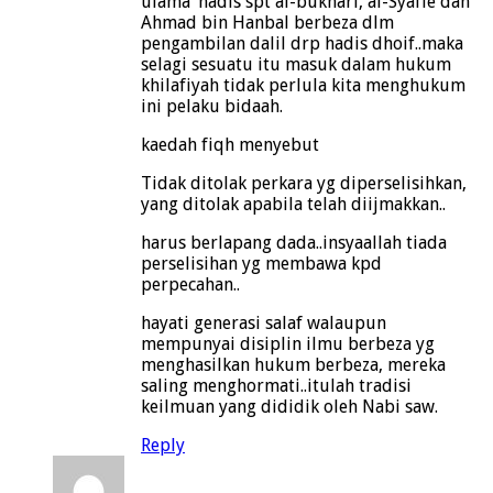
ulama’ hadis spt al-bukhari, al-Syafie dan
Ahmad bin Hanbal berbeza dlm
pengambilan dalil drp hadis dhoif..maka
selagi sesuatu itu masuk dalam hukum
khilafiyah tidak perlula kita menghukum
ini pelaku bidaah.
kaedah fiqh menyebut
Tidak ditolak perkara yg diperselisihkan,
yang ditolak apabila telah diijmakkan..
harus berlapang dada..insyaallah tiada
perselisihan yg membawa kpd
perpecahan..
hayati generasi salaf walaupun
mempunyai disiplin ilmu berbeza yg
menghasilkan hukum berbeza, mereka
saling menghormati..itulah tradisi
keilmuan yang dididik oleh Nabi saw.
Reply