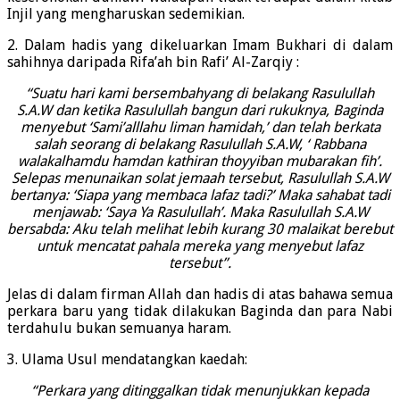
Injil yang mengharuskan sedemikian.
2. Dalam hadis yang dikeluarkan Imam Bukhari di dalam
sahihnya daripada Rifa’ah bin Rafi’ Al-Zarqiy :
“Suatu hari kami bersembahyang di belakang Rasulullah
S.A.W dan ketika Rasulullah bangun dari rukuknya, Baginda
menyebut ‘Sami’alllahu liman hamidah,’ dan telah berkata
salah seorang di belakang Rasulullah S.A.W, ‘ Rabbana
walakalhamdu hamdan kathiran thoyyiban mubarakan fih’.
Selepas menunaikan solat jemaah tersebut, Rasulullah S.A.W
bertanya: ‘Siapa yang membaca lafaz tadi?’ Maka sahabat tadi
menjawab: ‘Saya Ya Rasulullah’. Maka Rasulullah S.A.W
bersabda: Aku telah melihat lebih kurang 30 malaikat berebut
untuk mencatat pahala mereka yang menyebut lafaz
tersebut”.
Jelas di dalam firman Allah dan hadis di atas bahawa semua
perkara baru yang tidak dilakukan Baginda dan para Nabi
terdahulu bukan semuanya haram.
3. Ulama Usul mendatangkan kaedah:
“Perkara yang ditinggalkan tidak menunjukkan kepada