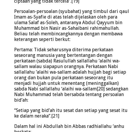
ciptaan yang tidak tercela”.[19]
Persoalan-persoalan (syubahat) yang timbul dari qaul
Imam as-Syafie di atas telah dijelaskan oleh para
ulama Salaf as-Soleh, antaranya Abdul Qayyum bin
Muhammad bin Nasir as-Sahaibani rahimahullah.
Beliau telah membincangkannya dengan membawa
keterangan seperti berkut:
Pertama: Tidak seharusnya diterima perkataan
seseorang manusia yang bertentangan dengan
perkataan (sabda) Rasulullah sallallahu ‘alaihi wa-
sallam walau siapapun orangnya. Perkataan Nabi
sallallahu ‘alaihi wa-sallam adalah hujjah bagi setiap
orang dan bukan pula perkataan seseorang itu
menjadi hujjah untuk menentang (meninggalkan)
sabda Nabi sallallahu ‘alaihi wa-sallam[20] sedangkan
Nabi Muhammad telah bersabda tentang persoalan
bid’ah:
“Setiap yang bid’ah itu sesat dan setiap yang sesat itu
ke dalam neraka”.[21]
Dalam hal ini Abdullah bin Abbas radhiallahu ‘anhu
berkata: