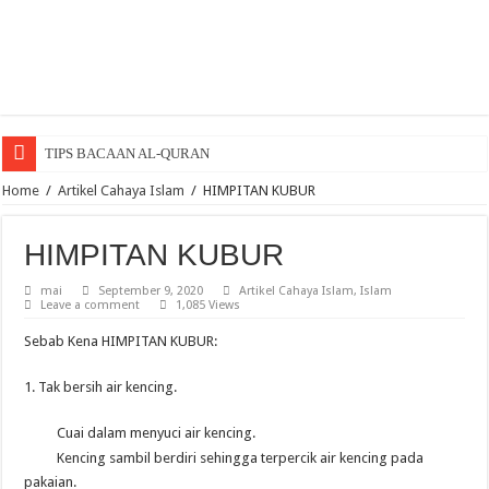
TIPS BACAAN AL-QURAN
Penawar Anak Lambat Bercakap
Home
/
Artikel Cahaya Islam
/
HIMPITAN KUBUR
Menghuni Neraka Kerana Dosa Lisan
HIMPITAN KUBUR
SYURGA SEORANG ISTERI
mai
September 9, 2020
Artikel Cahaya Islam
,
Islam
Menyesal pada yang tiada adalah sia-sia.
Leave a comment
1,085 Views
Ayah Yang Soleh Dalam al-Quran
Sebab Kena HIMPITAN KUBUR:
Istiqamah Dalam Membaca al-Quran
1. Tak bersih air kencing.
Hakikat Selawat
SUJUDLAH DI ATAS TUJUH ANGGOTA BADAN
Cuai dalam menyuci air kencing.
Kencing sambil berdiri sehingga terpercik air kencing pada
Adab tetamu, tetamu yang tak diundang
pakaian.