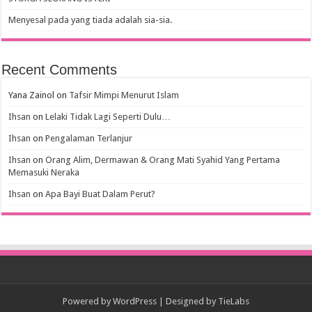
Menyesal pada yang tiada adalah sia-sia.
Recent Comments
Yana Zainol
on
Tafsir Mimpi Menurut Islam
Ihsan
on
Lelaki Tidak Lagi Seperti Dulu…
Ihsan
on
Pengalaman Terlanjur
Ihsan
on
Orang Alim, Dermawan & Orang Mati Syahid Yang Pertama
Memasuki Neraka
Ihsan
on
Apa Bayi Buat Dalam Perut?
Powered by
WordPress
| Designed by
TieLabs