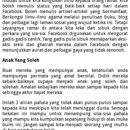
mudah untuk kita kongsikan ilmu kepada orang ramai. Kita
boleh menulis status yang baik-baik setiap hari dalam
Facebook. Boleh menulis artikel-artikel yang bermanfaat.
Berkongsi ilmu-ilmu agama melalui penulisan buku, blog
dan pelbagai lagi laman sosial yang wujud ketika ini. Tetapi
sayangnya ramai di antara kita leka dan sibuk dengan
perkara yang sia-sia. Facebook digunakan untuk mengorat
gadis-gadis cantik. Yang gadis pula sibuk memaparkan aksi-
aksi seksi dan ghairah mereka dalam Facebook dengan
menunjukkan aurat dan pelbagai gaya yang tidak senonoh.
Anak Yang Soleh
Buat mereka yang mempunyai anak, ketahuilah anda
mempunyai permata yang amat bernilai. Didik mereka
sebaik-baiknya supaya menjadi anak yang soleh dan
solehah. Amalan kebajikan mereka akan sampai kepada kita
sehingga akhir hayat mereka.
Inilah 3 aliran pahala yang tidak akan putus-putus sampai
kepada kita meskipun kita telah meninggal dunia. Semoga
bekalan ini mampu untuk menampung sisa-sisa pahala
yang mampu kita kumpulkan sepanjang hidup di atas muka
bumi ini. Jangan sampai kita menjadi seorang yang muflis