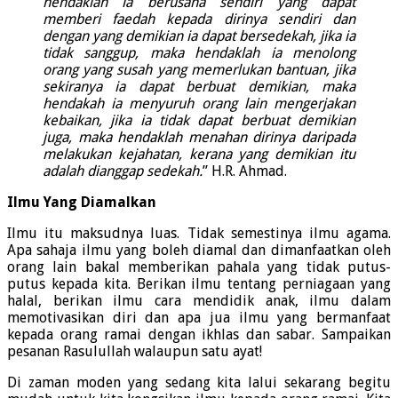
hendaklah ia berusaha sendiri yang dapat
memberi faedah kepada dirinya sendiri dan
dengan yang demikian ia dapat bersedekah, jika ia
tidak sanggup, maka hendaklah ia menolong
orang yang susah yang memerlukan bantuan, jika
sekiranya ia dapat berbuat demikian, maka
hendakah ia menyuruh orang lain mengerjakan
kebaikan, jika ia tidak dapat berbuat demikian
juga, maka hendaklah menahan dirinya daripada
melakukan kejahatan, kerana yang demikian itu
adalah dianggap sedekah.
” H.R. Ahmad.
Ilmu Yang Diamalkan
Ilmu itu maksudnya luas. Tidak semestinya ilmu agama.
Apa sahaja ilmu yang boleh diamal dan dimanfaatkan oleh
orang lain bakal memberikan pahala yang tidak putus-
putus kepada kita. Berikan ilmu tentang perniagaan yang
halal, berikan ilmu cara mendidik anak, ilmu dalam
memotivasikan diri dan apa jua ilmu yang bermanfaat
kepada orang ramai dengan ikhlas dan sabar. Sampaikan
pesanan Rasulullah walaupun satu ayat!
Di zaman moden yang sedang kita lalui sekarang begitu