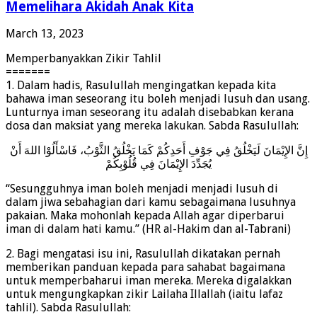
Memelihara Akidah Anak Kita
March 13, 2023
Memperbanyakkan Zikir Tahlil
=======
1. Dalam hadis, Rasulullah mengingatkan kepada kita
bahawa iman seseorang itu boleh menjadi lusuh dan usang.
Lunturnya iman seseorang itu adalah disebabkan kerana
dosa dan maksiat yang mereka lakukan. Sabda Rasulullah:
إِنَّ الإِيْمَانَ لَيَخْلُقُ فِي جَوْفِ أَحَدِكُمْ كَمَا يَخْلُقُ الثَّوْبُ، فَاسْأَلُوْا اللهَ أَنْ
يُجَدِّدَ الإِيْمَانَ فِي قُلُوْبِكُمْ
“Sesungguhnya iman boleh menjadi menjadi lusuh di
dalam jiwa sebahagian dari kamu sebagaimana lusuhnya
pakaian. Maka mohonlah kepada Allah agar diperbarui
iman di dalam hati kamu.” (HR al-Hakim dan al-Tabrani)
2. Bagi mengatasi isu ini, Rasulullah dikatakan pernah
memberikan panduan kepada para sahabat bagaimana
untuk memperbaharui iman mereka. Mereka digalakkan
untuk mengungkapkan zikir Lailaha Illallah (iaitu lafaz
tahlil). Sabda Rasulullah: