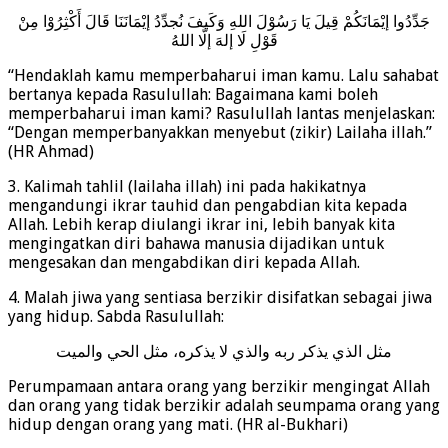
جَدِّدُوا إيْمَانَكُمْ قِيلَ يَا رَسُوْلَ اللهِ وَكَيفَ نُجدِّدُ إيْمَانَنَا قَالَ أَكْثِرُوْا مِنْ
قَوْلِ لَا إلهَ إلَّا اللهُ
“Hendaklah kamu memperbaharui iman kamu. Lalu sahabat
bertanya kepada Rasulullah: Bagaimana kami boleh
memperbaharui iman kami? Rasulullah lantas menjelaskan:
“Dengan memperbanyakkan menyebut (zikir) Lailaha illah.”
(HR Ahmad)
3. Kalimah tahlil (lailaha illah) ini pada hakikatnya
mengandungi ikrar tauhid dan pengabdian kita kepada
Allah. Lebih kerap diulangi ikrar ini, lebih banyak kita
mengingatkan diri bahawa manusia dijadikan untuk
mengesakan dan mengabdikan diri kepada Allah.
4. Malah jiwa yang sentiasa berzikir disifatkan sebagai jiwa
yang hidup. Sabda Rasulullah:
مثل الذي يذكر ربه والذي لا يذكره، مثل الحي والميت
Perumpamaan antara orang yang berzikir mengingat Allah
dan orang yang tidak berzikir adalah seumpama orang yang
hidup dengan orang yang mati. (HR al-Bukhari)