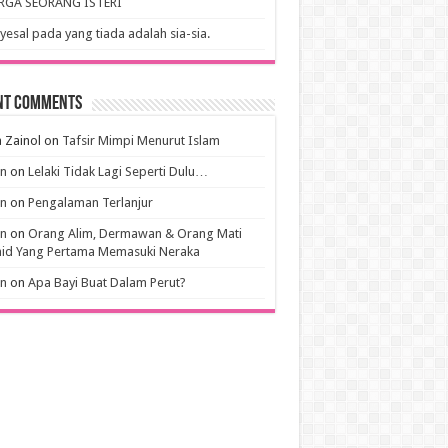
RGA SEORANG ISTERI
esal pada yang tiada adalah sia-sia.
nt Comments
 Zainol
on
Tafsir Mimpi Menurut Islam
an
on
Lelaki Tidak Lagi Seperti Dulu…
an
on
Pengalaman Terlanjur
an
on
Orang Alim, Dermawan & Orang Mati
hid Yang Pertama Memasuki Neraka
an
on
Apa Bayi Buat Dalam Perut?