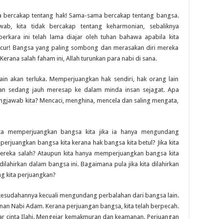
a bercakap tentang hak! Sama-sama bercakap tentang bangsa.
wab, kita tidak bercakap tentang keharmonian, sebaliknya
rkara ini telah lama diajar oleh tuhan bahawa apabila kita
ncur! Bangsa yang paling sombong dan merasakan diri mereka
erana salah faham ini, Allah turunkan para nabi di sana.
in akan terluka. Memperjuangkan hak sendiri, hak orang lain
 dan sedang jauh meresap ke dalam minda insan sejagat. Apa
ungjawab kita? Mencaci, menghina, mencela dan saling mengata,
 kita memperjuangkan bangsa kita jika ia hanya mengundang
erjuangkan bangsa kita kerana hak bangsa kita betul? Jika kita
mereka salah? Ataupun kita hanya memperjuangkan bangsa kita
ta dilahirkan dalam bangsa ini. Bagaimana pula jika kita dilahirkan
ng kita perjuangkan?
esudahannya kecuali mengundang perbalahan dari bangsa lain.
runan Nabi Adam. Kerana perjuangan bangsa, kita telah berpecah.
r cinta Ilahi. Mengejar kemakmuran dan keamanan. Perjuangan