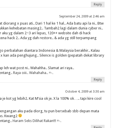
Reply
September 24, 2009 at 2:46 am
 diorang x puas ati.. Dari 1 hal ke 1 hal.. Ada batu api la ni.. Btw
kkan kehebatan masing2.. Tambah2 lagi dalam dunia cyber ni..
 aku yg dalam 2~3 ari lepas, 120++ website dah di hack
 kena hack 2.. Ada yg dah restore.. & ada yg still terpampang
go perbalahan diantara Indonesia & Malaysia berakhir.. Kalau
 kan ada penghujung.. Silence is golden (pepatah dekat library
 leh wat post ni.. Wahahha.. Slamat ari raya..
entang..
Raya oiii.. Wahahaha..
=-.
Reply
October 4, 2009 at 3:30 am
je kot yg lebih2. Kat M’sia ok je. X la 100% ok….. tapi kire cool
ebengangan aku pada diorg, tu pun bersebab sbb depan mata
nas. Kwang2
entang..
Haram Seks Dilihat Rakan!!!
=-.
Reply