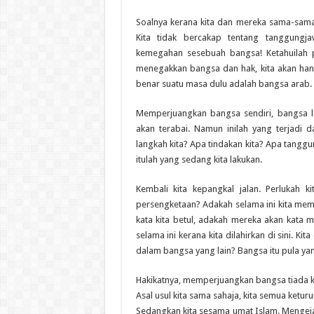
Soalnya kerana kita dan mereka sama-sam
Kita tidak bercakap tentang tanggungja
kemegahan sesebuah bangsa! Ketahuilah pe
menegakkan bangsa dan hak, kita akan ha
benar suatu masa dulu adalah bangsa arab. K
Memperjuangkan bangsa sendiri, bangsa la
akan terabai. Namun inilah yang terjadi
langkah kita? Apa tindakan kita? Apa tangg
itulah yang sedang kita lakukan.
Kembali kita kepangkal jalan. Perlukah
persengketaan? Adakah selama ini kita memp
kata kita betul, adakah mereka akan kata 
selama ini kerana kita dilahirkan di sini. Ki
dalam bangsa yang lain? Bangsa itu pula ya
Hakikatnya, memperjuangkan bangsa tiada k
Asal usul kita sama sahaja, kita semua ketu
Sedangkan kita sesama umat Islam. Mengeja