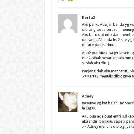
KertaZ
Aku pelik.. Ada jer benda yg wat
diorang terus-terusan menunju
Aku baru dpt info dari member
diorang.. Aku ada list2 site yg
deface page.. Hmm..
Apa2 pun kita doa jer la semo
dua2 pihak besar kepala mmg x
skolah aku dlu..)
Panjang dah aku mencarut.. Siap
.-= KertaZ menulis diblognya t
Adney
Rasenye yg kat belah Indonesia 
la jugak.
AKu pun ade buat entri psl k
aku sndiri berlaku, sape x pa
.-= Adney menulis diblognya t