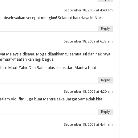
September 18, 2009 at 4:40 am
 diselesaikan secepat mungkin! Selamat hari Haya KuNora!
Reply
September 18, 2009 at 6:32 am
kyat Malaysia disana. Moga dijauhkan tu semua. Ni dah nak raya
bermaaf-maafan kan lagi bagus.
fitri Maaf Zahir Dan Batin tulus ikhlas dari Mantra buat
Reply
September 18, 2009 at 4:20 am
salam Aidilfitri juga buat Mantra sekeluarga! Sama2lah kita
Reply
September 18, 2009 at 4:44 am