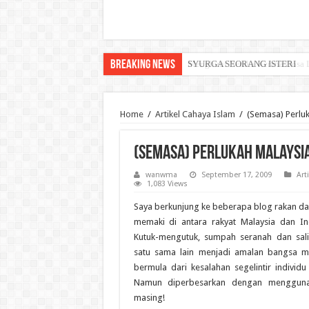
Breaking News
SYURGA SEORANG ISTERI
Home
/
Artikel Cahaya Islam
/
(Semasa) Perlu
(Semasa) Perlukah Malaysia
wanwma
September 17, 2009
Art
1,083 Views
Saya berkunjung ke beberapa blog rakan d
memaki di antara rakyat Malaysia dan I
Kutuk-mengutuk, sumpah seranah dan sali
satu sama lain menjadi amalan bangsa ma
bermula dari kesalahan segelintir individu
Namun diperbesarkan dengan mengguna
masing!