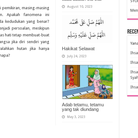
SYU
August 10, 2023
i pemikiran, masing-masing
Meny
n. Apakah fanomena ini
da kedudukan yang benar?
enjadi persoalan, meskipun
Rece
as hati tetap membuat-buat
ngsa jika diri sendiri yang
Yana
Hakikat Selawat
alahkan hutan jika hanya
Ihs
enapa?
July 24, 2023
Ihs
Ihs
Sya
Ihs
Adab tetamu, tetamu
yang tak diundang
May 3, 2023