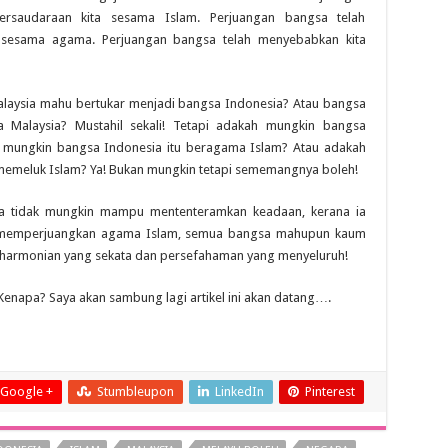
persaudaraan kita sesama Islam. Perjuangan bangsa telah
a sesama agama. Perjuangan bangsa telah menyebabkan kita
laysia mahu bertukar menjadi bangsa Indonesia? Atau bangsa
 Malaysia? Mustahil sekali! Tetapi adakah mungkin bangsa
h mungkin bangsa Indonesia itu beragama Islam? Atau adakah
emeluk Islam? Ya! Bukan mungkin tetapi sememangnya boleh!
a tidak mungkin mampu mententeramkan keadaan, kerana ia
ya memperjuangkan agama Islam, semua bangsa mahupun kaum
harmonian yang sekata dan persefahaman yang menyeluruh!
 Kenapa? Saya akan sambung lagi artikel ini akan datang….
Google +
Stumbleupon
LinkedIn
Pinterest