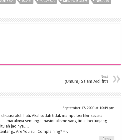
DONESIA
ISLAM
MALAYSIA
MELAYU BOLEH
NEGARA
Next
(Umum) Salam Aidilfitri
September 17, 2009 at 10:49 pm
dikuasi oleh hati. Akal sudah tidak mampu berfikir secara
an semaraknya semangat nasionalisme yang tidak bertunjang
tulah jadinya….
tentang..
Are You still Complaining?
=-.
Reply