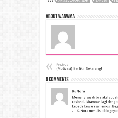
Tags
ARTIKEL CAHAYA ISLAM
BANGSA
IN
About wanwma
Previous
(Motivasi) Berfikir Sekarang!
9 comments
KuNora
Memang susah bila akal sudah 
rasional. Ditambah lagi deng
kepada kewarasan emosi. Begi
.-= KuNora menulis diblognya 