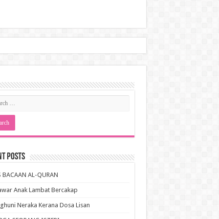
nt Posts
S BACAAN AL-QURAN
awar Anak Lambat Bercakap
huni Neraka Kerana Dosa Lisan