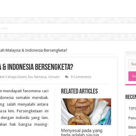
kah Malaysia & Indonesia Bersengketa?
 & Indonesia Bersengketa?
ikel Cahaya Islam
,
Isu Semasa
,
Umum
9 Comments
Related Articles
an mendapati fanomena caci
Rece
ndonesia semakin merebak.
ng salah menyalahi antara
TIP
sa kini. Persengketaan ini
 dengan individu yang lain.
Pen
kan hak bangsa masing-
Meng
Menyesal pada yang
tiada adalah sia-sia.