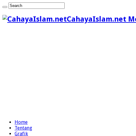
CahayaIslam.net M
Home
Tentang
Grafik