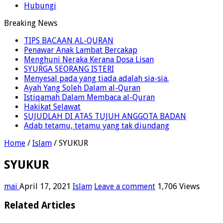
Hubungi
Breaking News
TIPS BACAAN AL-QURAN
Penawar Anak Lambat Bercakap
Menghuni Neraka Kerana Dosa Lisan
SYURGA SEORANG ISTERI
Menyesal pada yang tiada adalah sia-sia.
Ayah Yang Soleh Dalam al-Quran
Istiqamah Dalam Membaca al-Quran
Hakikat Selawat
SUJUDLAH DI ATAS TUJUH ANGGOTA BADAN
Adab tetamu, tetamu yang tak diundang
Home
/
Islam
/
SYUKUR
SYUKUR
mai
April 17, 2021
Islam
Leave a comment
1,706 Views
Related Articles