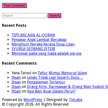
Search
for:
Recent Posts
TIPS BACAAN AL-QURAN
Penawar Anak Lambat Bercakap
Menghuni Neraka Kerana Dosa Lisan
SYURGA SEORANG ISTERI
Menyesal pada yang tiada adalah sia-sia.
Recent Comments
Yana Zainol
on
Tafsir Mimpi Menurut Islam
Ihsan
on
Lelaki Tidak Lagi Seperti Dulu…
Ihsan
on
Pengalaman Terlanjur
Ihsan
on
Orang Alim, Dermawan & Orang Mati Syahid 
Ihsan
on
Apa Bayi Buat Dalam Perut?
Powered by
WordPress
| Designed by
TieLabs
© Copyright 2026, All Rights Reserved