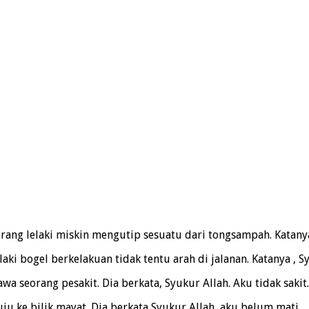
ang lelaki miskin mengutip sesuatu dari tongsampah. Katanya 
ki bogel berkelakuan tidak tentu arah di jalanan. Katanya , Syu
seorang pesakit. Dia berkata, Syukur Allah. Aku tidak sakit.
ju ke bilik mayat. Dia berkata Syukur Allah, aku belum mati.