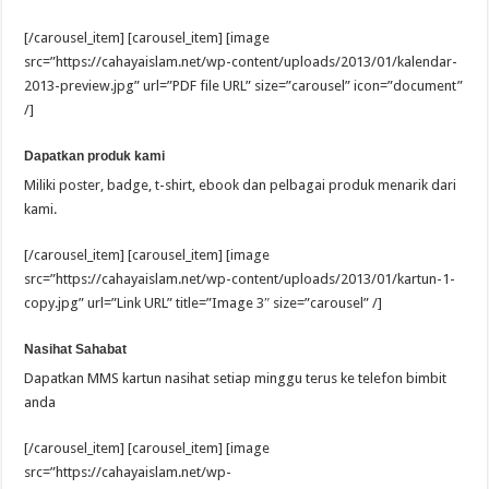
[/carousel_item] [carousel_item] [image
src=”https://cahayaislam.net/wp-content/uploads/2013/01/kalendar-
2013-preview.jpg” url=”PDF file URL” size=”carousel” icon=”document”
/]
Dapatkan produk kami
Miliki poster, badge, t-shirt, ebook dan pelbagai produk menarik dari
kami.
[/carousel_item] [carousel_item] [image
src=”https://cahayaislam.net/wp-content/uploads/2013/01/kartun-1-
copy.jpg” url=”Link URL” title=”Image 3″ size=”carousel” /]
Nasihat Sahabat
Dapatkan MMS kartun nasihat setiap minggu terus ke telefon bimbit
anda
[/carousel_item] [carousel_item] [image
src=”https://cahayaislam.net/wp-