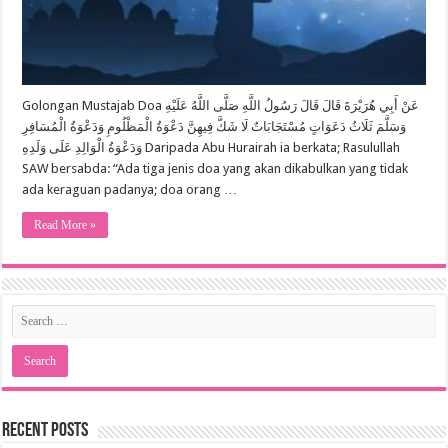
Golongan Mustajab Doa عَنْ أَبِي هُرَيْرَةَ قَالَ قَالَ رَسُولُ اللَّهِ صَلَّى اللَّهُ عَلَيْهِ
وَسَلَّمَ ثَلَاثُ دَعَوَاتٍ مُسْتَجَابَاتٌ لَا شَكَّ فِيهِنَّ دَعْوَةُ الْمَظْلُومِ وَدَعْوَةُ الْمُسَافِرِ
وَدَعْوَةُ الْوَالِدِ عَلَى وَلَدِهِ Daripada Abu Hurairah ia berkata; Rasulullah
SAW bersabda: “Ada tiga jenis doa yang akan dikabulkan yang tidak
ada keraguan padanya; doa orang …
Read More »
Recent Posts