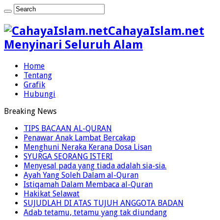
CahayaIslam.net
Menyinari Seluruh Alam
Home
Tentang
Grafik
Hubungi
Breaking News
TIPS BACAAN AL-QURAN
Penawar Anak Lambat Bercakap
Menghuni Neraka Kerana Dosa Lisan
SYURGA SEORANG ISTERI
Menyesal pada yang tiada adalah sia-sia.
Ayah Yang Soleh Dalam al-Quran
Istiqamah Dalam Membaca al-Quran
Hakikat Selawat
SUJUDLAH DI ATAS TUJUH ANGGOTA BADAN
Adab tetamu, tetamu yang tak diundang