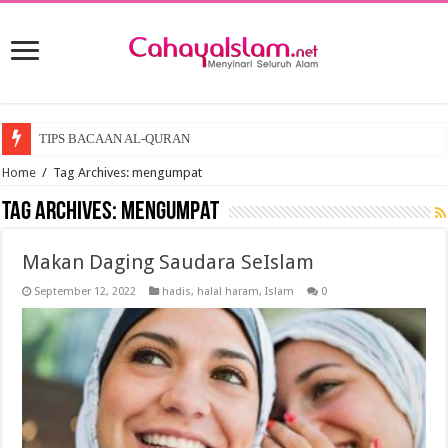
TIPS BACAAN AL-QURAN
Home
/
Tag Archives: mengumpat
Tag Archives:
mengumpat
Makan Daging Saudara SeIslam
September 12, 2022
hadis
,
halal haram
,
Islam
0