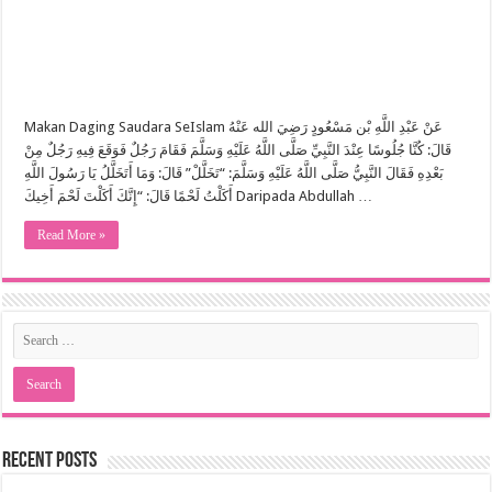
Makan Daging Saudara SeIslam عَنْ عَبْدِ اللَّهِ بْن مَسْعُودٍ رَضِيَ الله عَنْهُ
قَالَ: كُنَّا جُلُوسًا عِنْدَ النَّبِيِّ صَلَّى اللَّهُ عَلَيْهِ وَسَلَّمَ فَقَامَ رَجُلٌ فَوَقَعَ فِيهِ رَجُلٌ مِنْ
بَعْدِهِ فَقَالَ النَّبِيُّ صَلَّى اللَّهُ عَلَيْهِ وَسَلَّمَ: “تَخَلَّلْ” قَالَ: وَمَا أَتَخَلَّلُ يَا رَسُولَ اللَّهِ
أَكَلْتُ لَحْمًا قَالَ: “إِنَّكَ أَكَلْتَ لَحْمَ أَخِيكَ Daripada Abdullah …
Read More »
Recent Posts