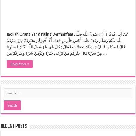
Jadilah Orang Yang Paling Bermanfaat عَنْ أَبِي هُرَيْرَةَ أَنَّ رَسُولَ اللَّهِ صَلَّى
اللَّهُ عَلَيْهِ وَسَلَّمَ وَقَفَ عَلَى أُنَاسٍ جُلُوسٍ فَقَالَ أَلَا أُخْبِرُكُمْ بِخَيْرِكُمْ مِنْ شَرِّكُمْ
قَالَ فَسَكَتُوا فَقَالَ ذَلِكَ ثَلَاثَ مَرَّاتٍ فَقَالَ رَجُلٌ بَلَى يَا رَسُولَ اللَّهِ أَخْبِرْنَا بِخَيْرِنَا
مِنْ شَرِّنَا قَالَ خَيْرُكُمْ مَنْ يُرْجَى خَيْرُهُ وَيُؤْمَنُ شَرُّهُ وَشَرُّكُمْ مَنْ …
Read More »
Recent Posts