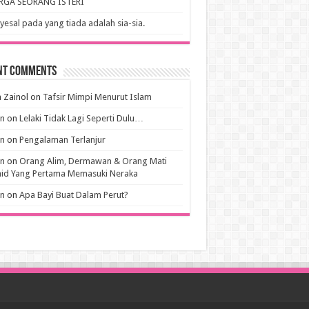
RGA SEORANG ISTERI
esal pada yang tiada adalah sia-sia.
nt Comments
 Zainol
on
Tafsir Mimpi Menurut Islam
an
on
Lelaki Tidak Lagi Seperti Dulu…
an
on
Pengalaman Terlanjur
an
on
Orang Alim, Dermawan & Orang Mati
hid Yang Pertama Memasuki Neraka
an
on
Apa Bayi Buat Dalam Perut?