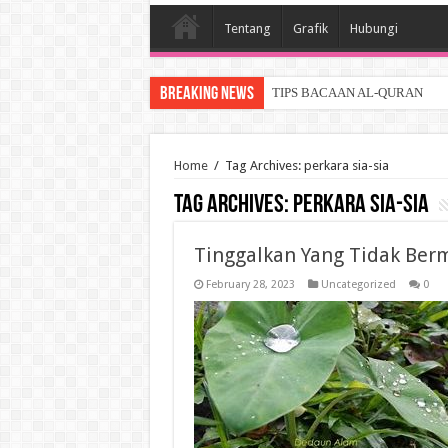
Tentang
Grafik
Hubungi
Breaking News
TIPS BACAAN AL-QURAN
Home
/
Tag Archives: perkara sia-sia
Tag Archives:
perkara sia-sia
Tinggalkan Yang Tidak Ber
February 28, 2023
Uncategorized
0