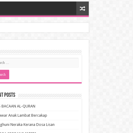
nt Posts
S BACAAN AL-QURAN
awar Anak Lambat Bercakap
huni Neraka Kerana Dosa Lisan