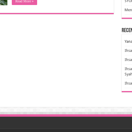
SYU
Read More »
Meny
Rece
Yana
Ihs
Ihs
Ihs
Sya
Ihs