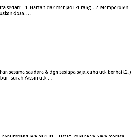
 sedari: . 1. Harta tidak menjadi kurang. . 2. Memperoleh
puskan dosa. …
han sesama saudara & dgn sesiapa saja..cuba utk berbaik2..)
bur, surah Yassin utk …
umpang nya hari itu. “Ustaz, kenapa ya. Saya merasa