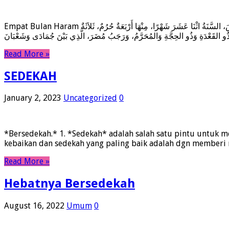
Empat Bulan Haram عن أبي بكرة نفيع بن الحارث رضي الله عنه عن النبي صلى الله عليه وسلم قال‏:‏ الزَّمَانُ قَدْ اسْتَدَارَ كَهَيْئَتِهِ يَوْمَ خَلَقَ اللَّهُ السَّمَوَاتِ وَالأَرْضَ، السَّنَةُ اثْنَا عَشَرَ شَهْرًا، مِنْهَا أَرْبَعَةٌ حُرُمٌ، ثَلاَثَةٌ
Read More »
SEDEKAH
January 2, 2023
Uncategorized
0
*Bersedekah.* 1. *Sedekah* adalah salah satu pintu untuk m
kebaikan dan sedekah yang paling baik adalah dgn memberi 
Read More »
Hebatnya Bersedekah
August 16, 2022
Umum
0