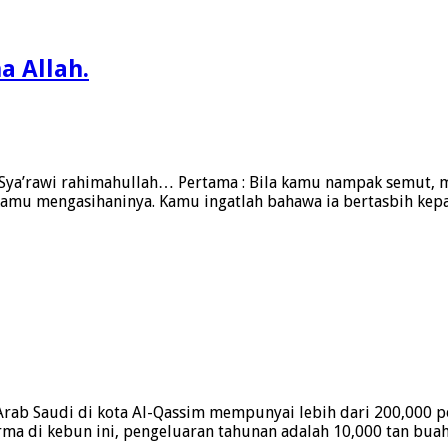
 Allah.
 Sya’rawi rahimahullah… Pertama : Bila kamu nampak semut,
amu mengasihaninya. Kamu ingatlah bahawa ia bertasbih kepad
b Saudi di kota Al-Qassim mempunyai lebih dari 200,000 po
urma di kebun ini, pengeluaran tahunan adalah 10,000 tan bua