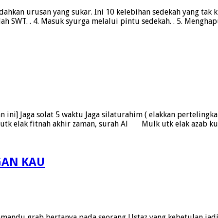
an urusan yang sukar. Ini 10 kelebihan sedekah yang tak kita
Allah SWT. . 4. Masuk syurga melalui pintu sedekah. . 5. Mengha
ni] Jaga solat 5 waktu Jaga silaturahim ( elakkan pertelingka
utk elak fitnah akhir zaman, surah Al Mulk utk elak azab ku
GAN KAU
grab bertanya pada seorang Ustaz yang kebetulan jadi pen