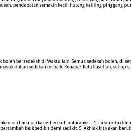
 susah, pendapatan semakin kecil, hutang keliling pinggang p
leh bersedekah di Waktu lain. Semua sedekah boleh, di setiap
rmasuk dalam sedekah terbaik. Kenapa? Kata Rasullah, setiap
an perbaiki perkara² berikut, antaranya :- 1. Lidah kita dil
an bertambah baik sedikit demi sedikit. 5. Akhlak kita akan ber