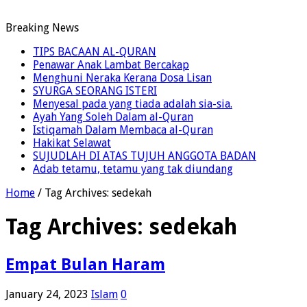
Breaking News
TIPS BACAAN AL-QURAN
Penawar Anak Lambat Bercakap
Menghuni Neraka Kerana Dosa Lisan
SYURGA SEORANG ISTERI
Menyesal pada yang tiada adalah sia-sia.
Ayah Yang Soleh Dalam al-Quran
Istiqamah Dalam Membaca al-Quran
Hakikat Selawat
SUJUDLAH DI ATAS TUJUH ANGGOTA BADAN
Adab tetamu, tetamu yang tak diundang
Home
/
Tag Archives: sedekah
Tag Archives:
sedekah
Empat Bulan Haram
January 24, 2023
Islam
0