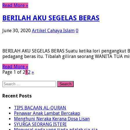
Read More »
BERILAH AKU SEGELAS BERAS
June 30, 2020
Artikel Cahaya Islam
0
BERILAH AKU SEGELAS BERAS Suatu ketika lori pengangkut BE
pedagang beras itu. Tibalah giliran seorang WANITA TUA mi
Read More »
Page 1 of 2
1
2
»
Search
for:
Recent Posts
TIPS BACAAN AL-QURAN
Penawar Anak Lambat Bercakap
Menghuni Neraka Kerana Dosa Lisan
SYURGA SEORANG ISTERI
Menyesal pada yang tiada adalah sia-sia.