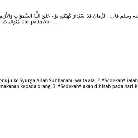
مُتَوَالِيَاتٌ: ذُو القَعْدَةِ وَذُو الحِجَّةِ وَالمُحَرَّمُ، وَرَجَبُ مُضَرَ، الَّذِي بَيْنَ جُمَادَى وَشَعْبَانَ Daripada Abi …
enuju ke Syurga Allah Subhanahu wa ta ala, 2. *Sedekah* ial
makanan kepada orang, 3. *Sedekah* akan dihisab pada hari K