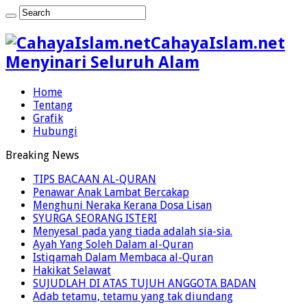
CahayaIslam.net
Menyinari Seluruh Alam
Home
Tentang
Grafik
Hubungi
Breaking News
TIPS BACAAN AL-QURAN
Penawar Anak Lambat Bercakap
Menghuni Neraka Kerana Dosa Lisan
SYURGA SEORANG ISTERI
Menyesal pada yang tiada adalah sia-sia.
Ayah Yang Soleh Dalam al-Quran
Istiqamah Dalam Membaca al-Quran
Hakikat Selawat
SUJUDLAH DI ATAS TUJUH ANGGOTA BADAN
Adab tetamu, tetamu yang tak diundang