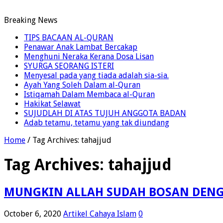
Breaking News
TIPS BACAAN AL-QURAN
Penawar Anak Lambat Bercakap
Menghuni Neraka Kerana Dosa Lisan
SYURGA SEORANG ISTERI
Menyesal pada yang tiada adalah sia-sia.
Ayah Yang Soleh Dalam al-Quran
Istiqamah Dalam Membaca al-Quran
Hakikat Selawat
SUJUDLAH DI ATAS TUJUH ANGGOTA BADAN
Adab tetamu, tetamu yang tak diundang
Home
/
Tag Archives: tahajjud
Tag Archives:
tahajjud
MUNGKIN ALLAH SUDAH BOSAN DEN
October 6, 2020
Artikel Cahaya Islam
0