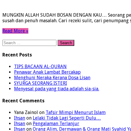
MUNGKIN ALLAH SUDAH BOSAN DENGAN KAU… Seorang pemandu 
susah dan penuh masalah. Cari rezeki sulit, cari penumpang
Read More »
Search
for:
Recent Posts
TIPS BACAAN AL-QURAN
Penawar Anak Lambat Bercakap
Menghuni Neraka Kerana Dosa Lisan
SYURGA SEORANG ISTERI
Menyesal pada yang tiada adalah sia-sia.
Recent Comments
Yana Zainol
on
Tafsir Mimpi Menurut Islam
Ihsan
on
Lelaki Tidak Lagi Seperti Dulu…
Ihsan
on
Pengalaman Terlanjur
Ihsan
on
Orang Alim, Dermawan & Orang Mati Syahid 