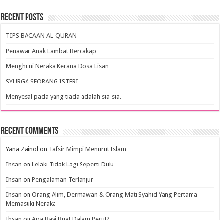
Recent Posts
TIPS BACAAN AL-QURAN
Penawar Anak Lambat Bercakap
Menghuni Neraka Kerana Dosa Lisan
SYURGA SEORANG ISTERI
Menyesal pada yang tiada adalah sia-sia.
Recent Comments
Yana Zainol
on
Tafsir Mimpi Menurut Islam
Ihsan
on
Lelaki Tidak Lagi Seperti Dulu…
Ihsan
on
Pengalaman Terlanjur
Ihsan
on
Orang Alim, Dermawan & Orang Mati Syahid Yang Pertama
Memasuki Neraka
Ihsan
on
Apa Bayi Buat Dalam Perut?