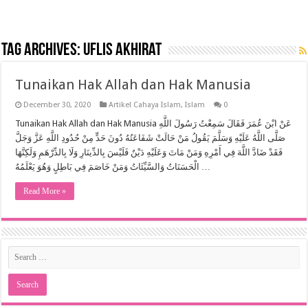
Tag Archives:
uflis akhirat
Tunaikan Hak Allah dan Hak Manusia
December 30, 2020
Artikel Cahaya Islam
,
Islam
0
Tunaikan Hak Allah dan Hak Manusia عَنْ ابْنَ عُمَرَ فَقَالَ سَمِعْتُ رَسُولَ اللَّهِ
صَلَّى اللَّهُ عَلَيْهِ وَسَلَّمَ يَقُولُ مَنْ حَالَتْ شَفَاعَتُهُ دُونَ حَدٍّ مِنْ حُدُودِ اللَّهِ عَزَّ وَجَلَّ
فَقَدْ ضَادَّ اللَّهَ فِي أَمْرِهِ وَمَنْ مَاتَ وَعَلَيْهِ دَيْنٌ فَلَيْسَ بِالدِّينَارِ وَلَا بِالدِّرْهَمِ وَلَكِنَّهَا
الْحَسَنَاتُ وَالسَّيِّئَاتُ وَمَنْ خَاصَمَ فِي بَاطِلٍ وَهُوَ يَعْلَمُهُ …
Read More »