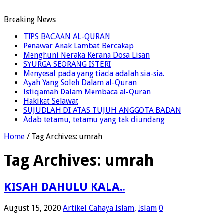
Breaking News
TIPS BACAAN AL-QURAN
Penawar Anak Lambat Bercakap
Menghuni Neraka Kerana Dosa Lisan
SYURGA SEORANG ISTERI
Menyesal pada yang tiada adalah sia-sia.
Ayah Yang Soleh Dalam al-Quran
Istiqamah Dalam Membaca al-Quran
Hakikat Selawat
SUJUDLAH DI ATAS TUJUH ANGGOTA BADAN
Adab tetamu, tetamu yang tak diundang
Home
/
Tag Archives: umrah
Tag Archives:
umrah
KISAH DAHULU KALA..
August 15, 2020
Artikel Cahaya Islam
,
Islam
0