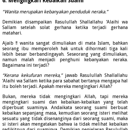
6. Mengingkari Kebaikan Suami
“Wanita merupakan kebanyakan penduduk neraka.”
Demikian disampaikan Rasulullah Shallallahu ‘Alaihi wa
Sallam setelah solat gerhana ketika terjadi gerhana
matahari.
Ajaib !! wanita sangat dimuliakan di mata Islam, bahkan
seorang ibu memperoleh hak untuk dihormati tiga kali
lebih besar berbandingayah. Seseorang yang dimuliakan,
namun malah menjadi penghuni kebanyakan neraka.
Bagaimana ini terjadi?
“Kerana kekufuran mereka,”
jawab Rasulullah Shallallahu
‘Alaihi wa Sallam ketika para sabahat bertanya mengapa hal
itu boleh terjadi. Apakah mereka mengingkari Allah?
Bukan, mereka tidak mengingkari Allah, tapi mereka
mengingkari suami dan kebaikan-kebaikan yang telah
diperbuat suaminya. Andaikata seorang suami berbuat
kebaikan sepanjang masa, kemudian seorang isteri melihat
sesuatu yang tidak disenanginya dari seorang suami, maka
si isteri akan mengatakan bahwa ia tidak melihat kebaikan
sedikitpun dari suaminya. Demikian penjelasan Rasulullah