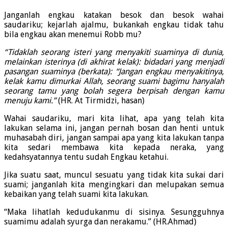
Janganlah engkau katakan besok dan besok wahai
saudariku; kejarlah ajalmu, bukankah engkau tidak tahu
bila engkau akan menemui Robb mu?
“Tidaklah seorang isteri yang menyakiti suaminya di dunia,
melainkan isterinya (di akhirat kelak): bidadari yang menjadi
pasangan suaminya (berkata): “Jangan engkau menyakitinya,
kelak kamu dimurkai Allah, seorang suami bagimu hanyalah
seorang tamu yang bolah segera berpisah dengan kamu
menuju kami.”
(HR. At Tirmidzi, hasan)
Wahai saudariku, mari kita lihat, apa yang telah kita
lakukan selama ini, jangan pernah bosan dan henti untuk
muhasabah diri, jangan sampai apa yang kita lakukan tanpa
kita sedari membawa kita kepada neraka, yang
kedahsyatannya tentu sudah Engkau ketahui.
Jika suatu saat, muncul sesuatu yang tidak kita sukai dari
suami; janganlah kita mengingkari dan melupakan semua
kebaikan yang telah suami kita lakukan.
“Maka lihatlah kedudukanmu di sisinya. Sesungguhnya
suamimu adalah syurga dan nerakamu.” (HR.Ahmad)