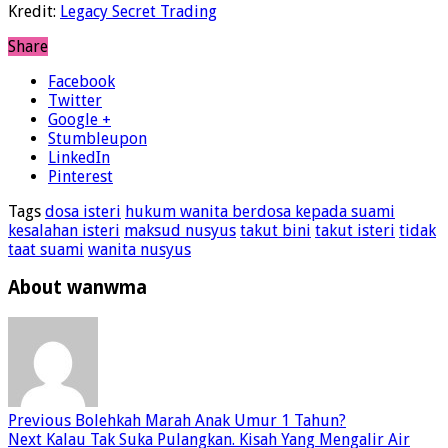
Kredit:
Legacy Secret Trading
Share
Facebook
Twitter
Google +
Stumbleupon
LinkedIn
Pinterest
Tags
dosa isteri
hukum wanita berdosa kepada suami
kesalahan isteri
maksud nusyus
takut bini
takut isteri
tidak
taat suami
wanita nusyus
About wanwma
Previous
Bolehkah Marah Anak Umur 1 Tahun?
Next
Kalau Tak Suka Pulangkan. Kisah Yang Mengalir Air