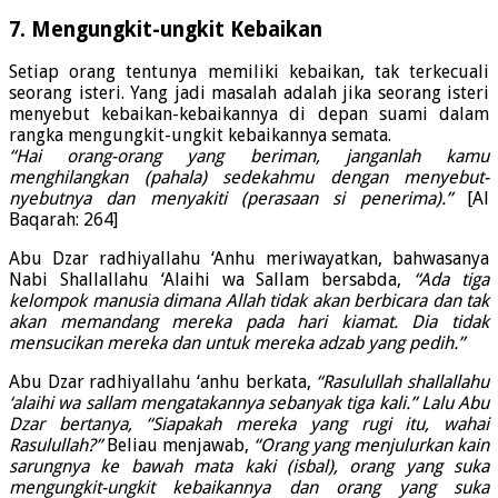
7. Mengungkit-ungkit Kebaikan
Setiap orang tentunya memiliki kebaikan, tak terkecuali
seorang isteri. Yang jadi masalah adalah jika seorang isteri
menyebut kebaikan-kebaikannya di depan suami dalam
rangka mengungkit-ungkit kebaikannya semata.
“Hai orang-orang yang beriman, janganlah kamu
menghilangkan (pahala) sedekahmu dengan menyebut-
nyebutnya dan menyakiti (perasaan si penerima).”
[Al
Baqarah: 264]
Abu Dzar radhiyallahu ‘Anhu meriwayatkan, bahwasanya
Nabi Shallallahu ‘Alaihi wa Sallam bersabda,
“Ada tiga
kelompok manusia dimana Allah tidak akan berbicara dan tak
akan memandang mereka pada hari kiamat. Dia tidak
mensucikan mereka dan untuk mereka adzab yang pedih.”
Abu Dzar radhiyallahu ‘anhu berkata,
“Rasulullah shallallahu
‘alaihi wa sallam mengatakannya sebanyak tiga kali.” Lalu Abu
Dzar bertanya, “Siapakah mereka yang rugi itu, wahai
Rasulullah?”
Beliau menjawab,
“Orang yang menjulurkan kain
sarungnya ke bawah mata kaki (isbal), orang yang suka
mengungkit-ungkit kebaikannya dan orang yang suka