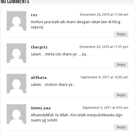
No comments
ros
December 26, 2010 at 11:44 am
mohon jasa baik utk share dengan rakan lain di blog
saya.tq
Reply
thecpits
December 26, 2010 at 11:51 pm
salam…minta izin share ye…..tq…
Reply
alifbata
September 4, 2011 at 12:05 am
salam…mohon share ye…
Reply
Ummi_naa
September 5, 2011 at 9:53 am
Alhamdulillah Ya Allah.. Krn telah menjodohkanku dgn
suami yg soleh!
Reply