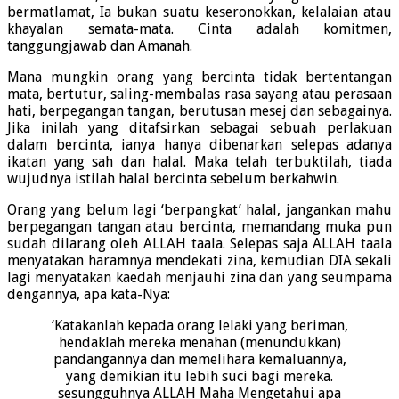
bermatlamat, Ia bukan suatu keseronokkan, kelalaian atau
khayalan semata-mata. Cinta adalah komitmen,
tanggungjawab dan Amanah.
Mana mungkin orang yang bercinta tidak bertentangan
mata, bertutur, saling-membalas rasa sayang atau perasaan
hati, berpegangan tangan, berutusan mesej dan sebagainya.
Jika inilah yang ditafsirkan sebagai sebuah perlakuan
dalam bercinta, ianya hanya dibenarkan selepas adanya
ikatan yang sah dan halal. Maka telah terbuktilah, tiada
wujudnya istilah halal bercinta sebelum berkahwin.
Orang yang belum lagi ‘berpangkat’ halal, jangankan mahu
berpegangan tangan atau bercinta, memandang muka pun
sudah dilarang oleh ALLAH taala. Selepas saja ALLAH taala
menyatakan haramnya mendekati zina, kemudian DIA sekali
lagi menyatakan kaedah menjauhi zina dan yang seumpama
dengannya, apa kata-Nya:
‘Katakanlah kepada orang lelaki yang beriman,
hendaklah mereka menahan (menundukkan)
pandangannya dan memelihara kemaluannya,
yang demikian itu lebih suci bagi mereka.
sesungguhnya ALLAH Maha Mengetahui apa