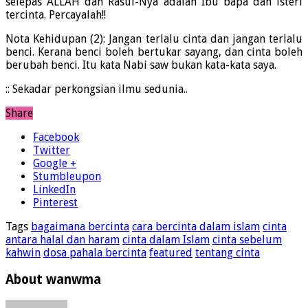
selepas ALLAH dan Rasul-Nya adalah Ibu bapa dan isteri
tercinta. Percayalah!!
Nota Kehidupan (2): Jangan terlalu cinta dan jangan terlalu
benci. Kerana benci boleh bertukar sayang, dan cinta boleh
berubah benci. Itu kata Nabi saw bukan kata-kata saya.
:: Sekadar perkongsian ilmu sedunia..
Share
Facebook
Twitter
Google +
Stumbleupon
LinkedIn
Pinterest
Tags
bagaimana bercinta
cara bercinta dalam islam
cinta
antara halal dan haram
cinta dalam Islam
cinta sebelum
kahwin
dosa pahala bercinta
featured
tentang cinta
About wanwma