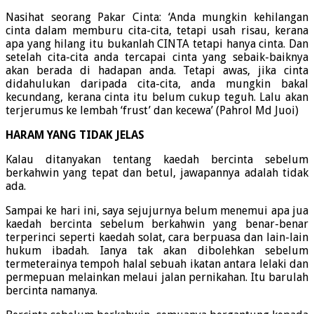
Nasihat seorang Pakar Cinta: ‘Anda mungkin kehilangan
cinta dalam memburu cita-cita, tetapi usah risau, kerana
apa yang hilang itu bukanlah CINTA tetapi hanya cinta. Dan
setelah cita-cita anda tercapai cinta yang sebaik-baiknya
akan berada di hadapan anda. Tetapi awas, jika cinta
didahulukan daripada cita-cita, anda mungkin bakal
kecundang, kerana cinta itu belum cukup teguh. Lalu akan
terjerumus ke lembah ‘frust’ dan kecewa’ (Pahrol Md Juoi)
HARAM YANG TIDAK JELAS
Kalau ditanyakan tentang kaedah bercinta sebelum
berkahwin yang tepat dan betul, jawapannya adalah tidak
ada.
Sampai ke hari ini, saya sejujurnya belum menemui apa jua
kaedah bercinta sebelum berkahwin yang benar-benar
terperinci seperti kaedah solat, cara berpuasa dan lain-lain
hukum ibadah. Ianya tak akan dibolehkan sebelum
termeterainya tempoh halal sebuah ikatan antara lelaki dan
permepuan melainkan melaui jalan pernikahan. Itu barulah
bercinta namanya.