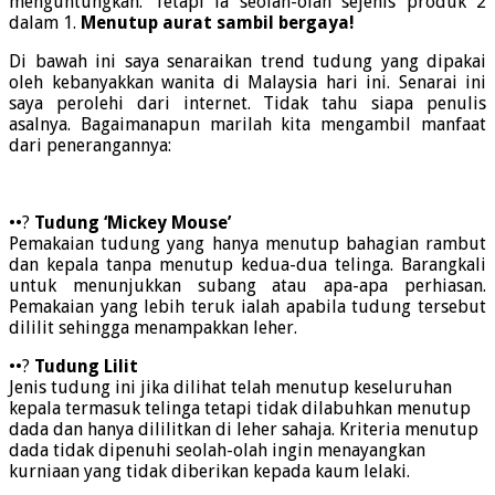
menguntungkan. Tetapi ia seolah-olah sejenis produk 2
dalam 1.
Menutup aurat sambil bergaya!
Di bawah ini saya senaraikan trend tudung yang dipakai
oleh kebanyakkan wanita di Malaysia hari ini. Senarai ini
saya perolehi dari internet. Tidak tahu siapa penulis
asalnya. Bagaimanapun marilah kita mengambil manfaat
dari penerangannya:
••?
Tudung ‘Mickey Mouse’
Pemakaian tudung yang hanya menutup bahagian rambut
dan kepala tanpa menutup kedua-dua telinga. Barangkali
untuk menunjukkan subang atau apa-apa perhiasan.
Pemakaian yang lebih teruk ialah apabila tudung tersebut
dililit sehingga menampakkan leher.
••?
Tudung Lilit
Jenis tudung ini jika dilihat telah menutup keseluruhan
kepala termasuk telinga tetapi tidak dilabuhkan menutup
dada dan hanya dililitkan di leher sahaja. Kriteria menutup
dada tidak dipenuhi seolah-olah ingin menayangkan
kurniaan yang tidak diberikan kepada kaum lelaki.