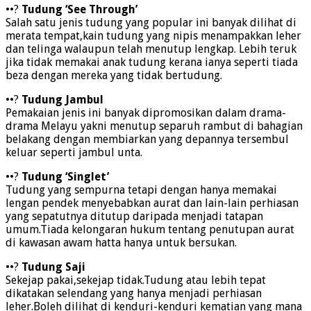
••?
Tudung ‘See Through’
Salah satu jenis tudung yang popular ini banyak dilihat di
merata tempat,kain tudung yang nipis menampakkan leher
dan telinga walaupun telah menutup lengkap. Lebih teruk
jika tidak memakai anak tudung kerana ianya seperti tiada
beza dengan mereka yang tidak bertudung.
••?
Tudung Jambul
Pemakaian jenis ini banyak dipromosikan dalam drama-
drama Melayu yakni menutup separuh rambut di bahagian
belakang dengan membiarkan yang depannya tersembul
keluar seperti jambul unta.
••?
Tudung ‘Singlet’
Tudung yang sempurna tetapi dengan hanya memakai
lengan pendek menyebabkan aurat dan lain-lain perhiasan
yang sepatutnya ditutup daripada menjadi tatapan
umum.Tiada kelongaran hukum tentang penutupan aurat
di kawasan awam hatta hanya untuk bersukan.
••?
Tudung Saji
Sekejap pakai,sekejap tidak.Tudung atau lebih tepat
dikatakan selendang yang hanya menjadi perhiasan
leher.Boleh dilihat di kenduri-kenduri kematian yang mana