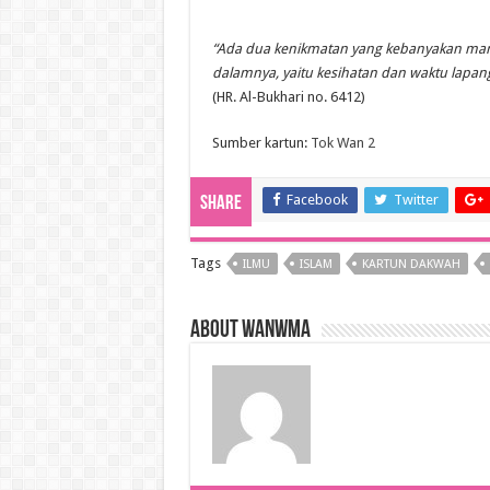
“Ada dua kenikmatan yang kebanyakan manu
dalamnya, yaitu kesihatan dan waktu lapang
(HR. Al-Bukhari no. 6412)
Sumber kartun:
Tok Wan 2
Facebook
Twitter
Share
Tags
ILMU
ISLAM
KARTUN DAKWAH
About wanwma