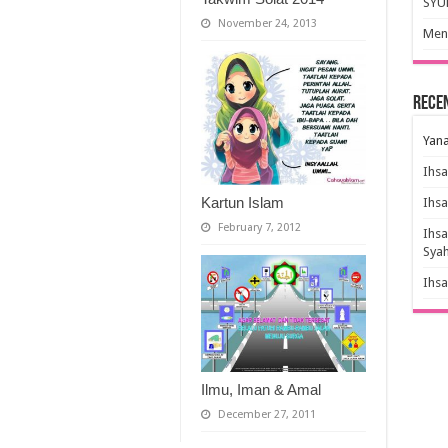
SYU
November 24, 2013
Meny
Rece
Yana
Ihs
Kartun Islam
Ihs
February 7, 2012
Ihs
Sya
Ihs
Ilmu, Iman & Amal
December 27, 2011