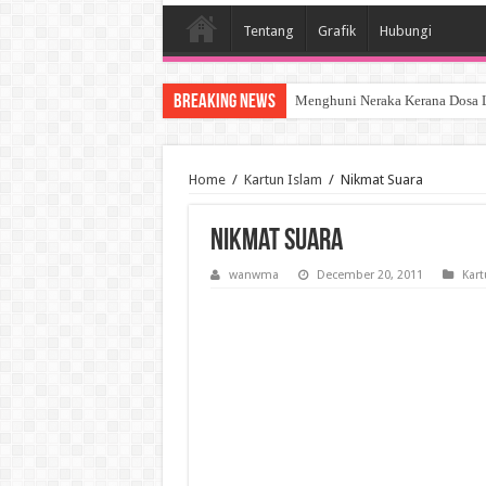
Tentang
Grafik
Hubungi
Breaking News
Menghuni Neraka Kerana Dosa 
SYURGA SEORANG ISTERI
Home
/
Kartun Islam
/
Nikmat Suara
Nikmat Suara
wanwma
December 20, 2011
Kart