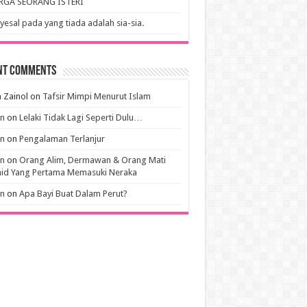
RGA SEORANG ISTERI
esal pada yang tiada adalah sia-sia.
nt Comments
 Zainol
on
Tafsir Mimpi Menurut Islam
an
on
Lelaki Tidak Lagi Seperti Dulu…
an
on
Pengalaman Terlanjur
an
on
Orang Alim, Dermawan & Orang Mati
hid Yang Pertama Memasuki Neraka
an
on
Apa Bayi Buat Dalam Perut?