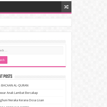
nt Posts
S BACAAN AL-QURAN
awar Anak Lambat Bercakap
huni Neraka Kerana Dosa Lisan