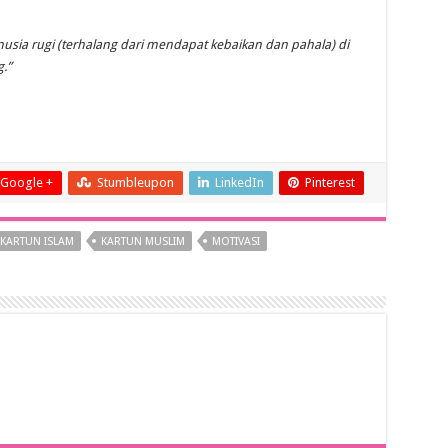
sia rugi (terhalang dari mendapat kebaikan dan pahala) di
.”
Google +
Stumbleupon
LinkedIn
Pinterest
KARTUN ISLAM
KARTUN MUSLIM
MOTIVASI