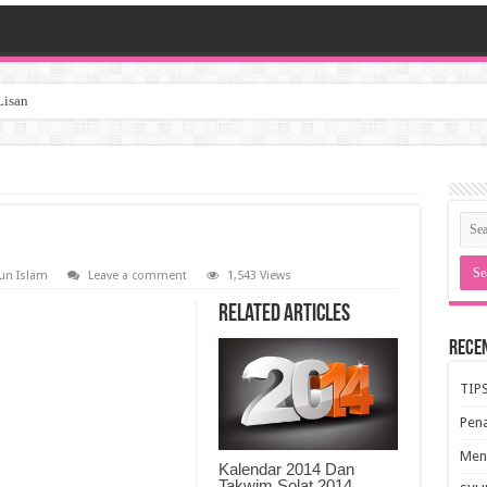
Lisan
un Islam
Leave a comment
1,543 Views
Related Articles
Rece
TIP
Pen
Meng
Kalendar 2014 Dan
Takwim Solat 2014