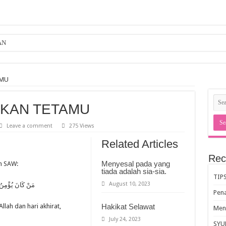
AN
AMU
KAN TETAMU
Leave a comment
275 Views
Related Articles
Rec
Menyesal pada yang
h SAW:
tiada adalah sia-sia.
TIP
August 10, 2023
مَنْ كَانَ يُؤْمِنُ بِ
Pen
lah dan hari akhirat,
Hakikat Selawat
Meng
July 24, 2023
SYU