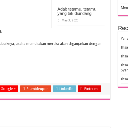
Meny
Adab tetamu, tetamu
yang tak diundang
May 3, 2023
Rec
k
Yana
sebaiknya, usaha memuliakan mereka akan diganjarkan dengan
Ihs
Ihs
Ihs
Sya
Ihs
Google +
Stumbleupon
LinkedIn
Pinterest