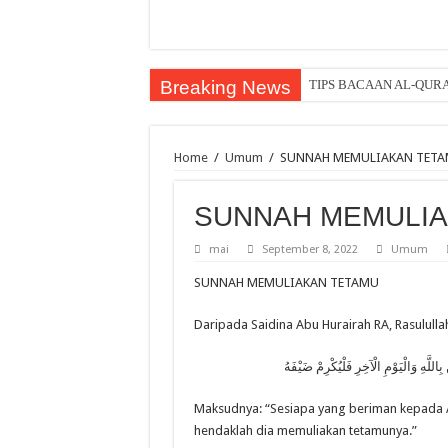
Breaking News
TIPS BACAAN AL-QUR
Home
/
Umum
/
SUNNAH MEMULIAKAN TET
SUNNAH MEMULIA
mai
September 8, 2022
Umum
SUNNAH MEMULIAKAN TETAMU
Daripada Saidina Abu Hurairah RA, Rasululla
اللَّهِ وَالْيَوْمِ الْآخِرِ فَلْيُكْرِمْ ضَيْفَهُ
Maksudnya: “Sesiapa yang beriman kepada Al
hendaklah dia memuliakan tetamunya.”