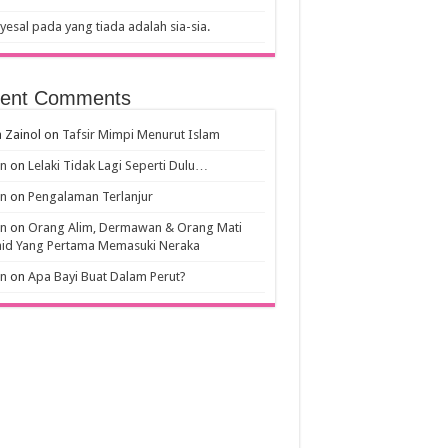
esal pada yang tiada adalah sia-sia.
ent Comments
 Zainol
on
Tafsir Mimpi Menurut Islam
an
on
Lelaki Tidak Lagi Seperti Dulu…
an
on
Pengalaman Terlanjur
an
on
Orang Alim, Dermawan & Orang Mati
hid Yang Pertama Memasuki Neraka
an
on
Apa Bayi Buat Dalam Perut?