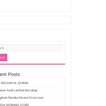
ent Posts
S BACAAN AL-QURAN
awar Anak Lambat Bercakap
huni Neraka Kerana Dosa Lisan
RGA SEORANG ISTERI