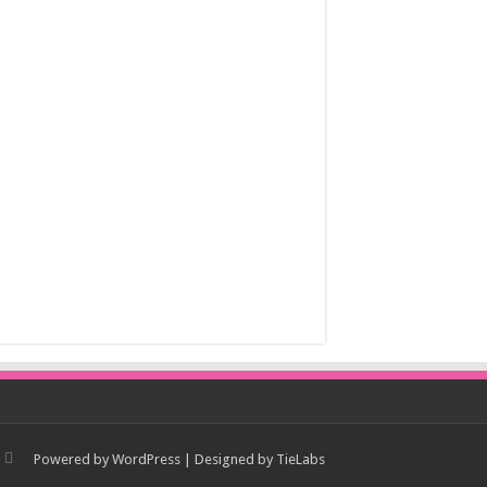
Powered by
WordPress
| Designed by
TieLabs