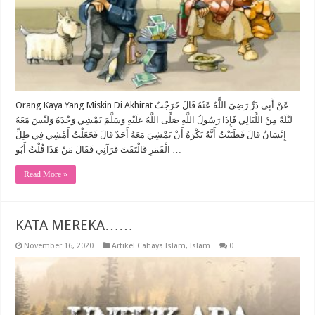
Orang Kaya Yang Miskin Di Akhirat عَنْ أَبِي ذَرٍّ رَضِيَ اللَّهُ عَنْهُ قَالَ خَرَجْتُ
لَيْلَةً مِنْ اللَّيَالِي فَإِذَا رَسُولُ اللَّهِ صَلَّى اللَّهُ عَلَيْهِ وَسَلَّمَ يَمْشِي وَحْدَهُ وَلَيْسَ مَعَهُ
إِنْسَانٌ قَالَ فَظَنَنْتُ أَنَّهُ يَكْرَهُ أَنْ يَمْشِيَ مَعَهُ أَحَدٌ قَالَ فَجَعَلْتُ أَمْشِي فِي ظِلِّ
الْقَمَرِ فَالْتَفَتَ فَرَآنِي فَقَالَ مَنْ هَذَا قُلْتُ أَبُو …
Read More »
KATA MEREKA……
November 16, 2020
Artikel Cahaya Islam
,
Islam
0