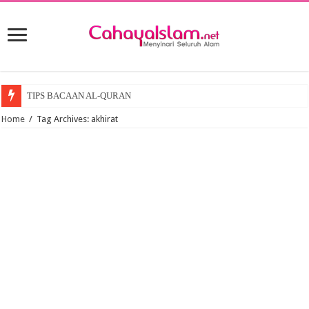
TIPS BACAAN AL-QURAN
Penawar Anak Lambat Bercakap
Home
/
Tag Archives: akhirat