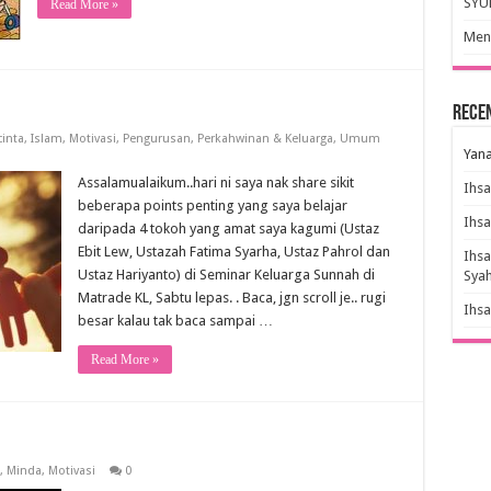
SYU
Read More »
Meny
Rece
cinta
,
Islam
,
Motivasi
,
Pengurusan
,
Perkahwinan & Keluarga
,
Umum
Yana
Assalamualaikum..hari ni saya nak share sikit
Ihs
beberapa points penting yang saya belajar
Ihs
daripada 4 tokoh yang amat saya kagumi (Ustaz
Ebit Lew, Ustazah Fatima Syarha, Ustaz Pahrol dan
Ihs
Ustaz Hariyanto) di Seminar Keluarga Sunnah di
Sya
Matrade KL, Sabtu lepas. . Baca, jgn scroll je.. rugi
Ihs
besar kalau tak baca sampai …
Read More »
,
Minda
,
Motivasi
0