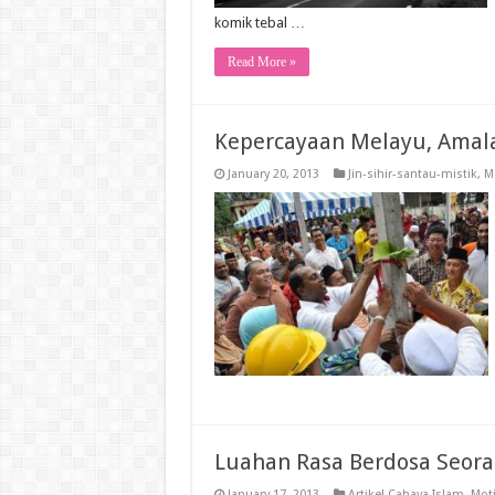
komik tebal …
Read More »
Kepercayaan Melayu, Amal
January 20, 2013
Jin-sihir-santau-mistik
,
M
Luahan Rasa Berdosa Seor
January 17, 2013
Artikel Cahaya Islam
,
Moti