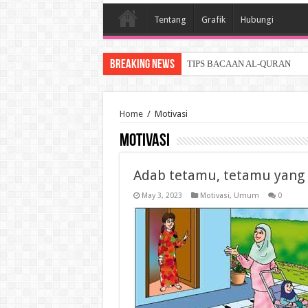
Tentang
Grafik
Hubungi
Breaking News
TIPS BACAAN AL-QURAN
Home
/
Motivasi
Motivasi
Adab tetamu, tetamu yang
May 3, 2023
Motivasi
,
Umum
0