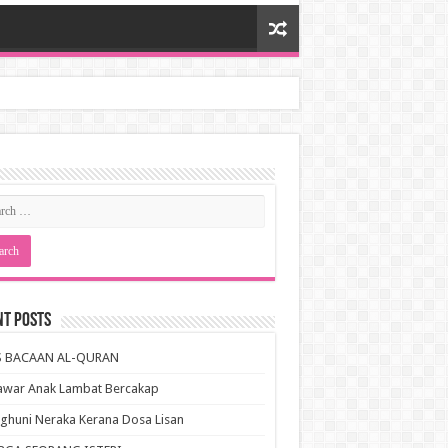
nt Posts
S BACAAN AL-QURAN
awar Anak Lambat Bercakap
huni Neraka Kerana Dosa Lisan