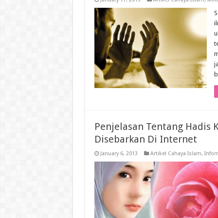
S
i
u
t
m
j
b
Penjelasan Tentang Hadis 
Disebarkan Di Internet
January 6, 2013
Artikel Cahaya Islam
,
Infor