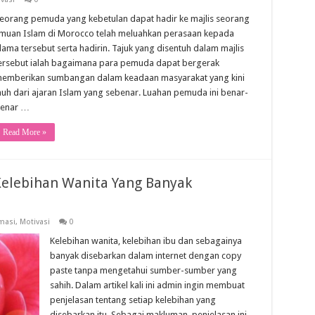
eorang pemuda yang kebetulan dapat hadir ke majlis seorang
lmuan Islam di Morocco telah meluahkan perasaan kepada
lama tersebut serta hadirin. Tajuk yang disentuh dalam majlis
ersebut ialah bagaimana para pemuda dapat bergerak
emberikan sumbangan dalam keadaan masyarakat yang kini
auh dari ajaran Islam yang sebenar. Luahan pemuda ini benar-
enar …
Read More »
Kelebihan Wanita Yang Banyak
masi
,
Motivasi
0
Kelebihan wanita, kelebihan ibu dan sebagainya
banyak disebarkan dalam internet dengan copy
paste tanpa mengetahui sumber-sumber yang
sahih. Dalam artikel kali ini admin ingin membuat
penjelasan tentang setiap kelebihan yang
disebarkan itu. Sebagai makluman, penjelasan ini