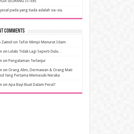
RGA SEORANG ISTERI
esal pada yang tiada adalah sia-sia.
nt Comments
 Zainol
on
Tafsir Mimpi Menurut Islam
an
on
Lelaki Tidak Lagi Seperti Dulu…
an
on
Pengalaman Terlanjur
an
on
Orang Alim, Dermawan & Orang Mati
hid Yang Pertama Memasuki Neraka
an
on
Apa Bayi Buat Dalam Perut?