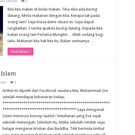
asi
,
Umum
3
Bila kita makan di kedai makan. Tiba-tiba ada kucing
datang. Minta makanan dengan kita. Kenapa tak pada
orang lain? Saya biasa alami situasi ini. Saya dapat
rungkaikan. 3 tanda apabila kucing datang. Kepada kita
bukan orang lain Pertama Mungkin… Allah sedang bagi
tahu. Makanan kita hak kita itu. Bukan semuanya …
Read More »
 Islam
vasi
2
Artikel ini dipetik dari Facebook saudara kita, Muhammad Ooi
setelah mendapat kebenaran beliau.
***************************************************
*********************************** Saya mengenali
Islam menerusi konsep tauhid / ketuhanan yang Esa sejak
sekolah menengah. Sebelum itu, ketika sekolah rendah saya
belajar mengenai Kristian dan Buddha. Titik bermula timbul
rasa ingin mengenali Kristian ialah setelah membaca sebuah