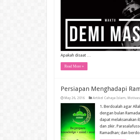
Apakah disaat …
Read More »
Persiapan Menghadapi Ra
May 26, 2016
Artikel Cahaya Islam
,
Motivas
1. Berdoalah agar All
dengan bulan Ramadan 
dapat melaksanakan ib
dan zikir. Parasalafus
Ramadhan; dan berdoa