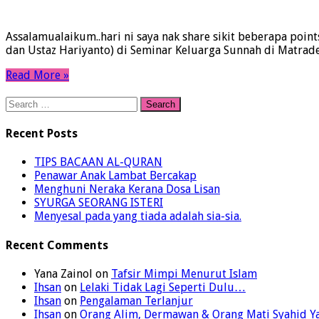
Assalamualaikum..hari ni saya nak share sikit beberapa poin
dan Ustaz Hariyanto) di Seminar Keluarga Sunnah di Matrade KL
Read More »
Search
for:
Recent Posts
TIPS BACAAN AL-QURAN
Penawar Anak Lambat Bercakap
Menghuni Neraka Kerana Dosa Lisan
SYURGA SEORANG ISTERI
Menyesal pada yang tiada adalah sia-sia.
Recent Comments
Yana Zainol
on
Tafsir Mimpi Menurut Islam
Ihsan
on
Lelaki Tidak Lagi Seperti Dulu…
Ihsan
on
Pengalaman Terlanjur
Ihsan
on
Orang Alim, Dermawan & Orang Mati Syahid 