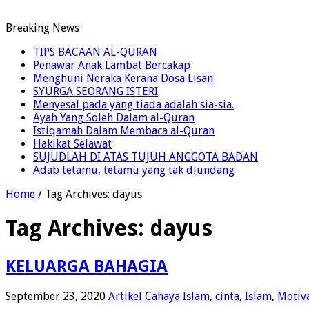
Breaking News
TIPS BACAAN AL-QURAN
Penawar Anak Lambat Bercakap
Menghuni Neraka Kerana Dosa Lisan
SYURGA SEORANG ISTERI
Menyesal pada yang tiada adalah sia-sia.
Ayah Yang Soleh Dalam al-Quran
Istiqamah Dalam Membaca al-Quran
Hakikat Selawat
SUJUDLAH DI ATAS TUJUH ANGGOTA BADAN
Adab tetamu, tetamu yang tak diundang
Home
/
Tag Archives: dayus
Tag Archives:
dayus
KELUARGA BAHAGIA
September 23, 2020
Artikel Cahaya Islam
,
cinta
,
Islam
,
Motiv