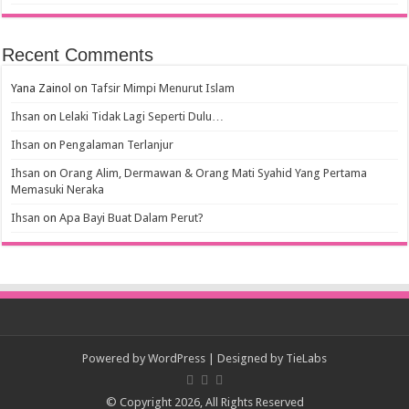
Recent Comments
Yana Zainol
on
Tafsir Mimpi Menurut Islam
Ihsan
on
Lelaki Tidak Lagi Seperti Dulu…
Ihsan
on
Pengalaman Terlanjur
Ihsan
on
Orang Alim, Dermawan & Orang Mati Syahid Yang Pertama
Memasuki Neraka
Ihsan
on
Apa Bayi Buat Dalam Perut?
Powered by
WordPress
| Designed by
TieLabs
© Copyright 2026, All Rights Reserved