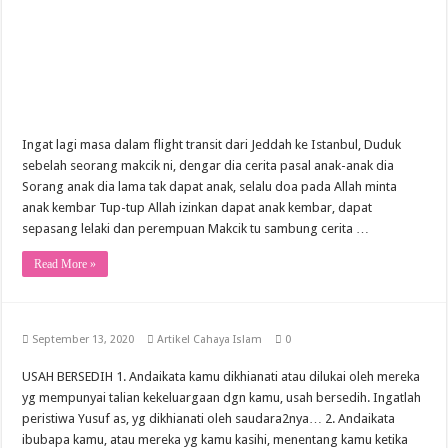
Ingat lagi masa dalam flight transit dari Jeddah ke Istanbul, Duduk
sebelah seorang makcik ni, dengar dia cerita pasal anak-anak dia
Sorang anak dia lama tak dapat anak, selalu doa pada Allah minta
anak kembar Tup-tup Allah izinkan dapat anak kembar, dapat
sepasang lelaki dan perempuan Makcik tu sambung cerita …
Read More »
September 13, 2020
Artikel Cahaya Islam
0
USAH BERSEDIH 1. Andaikata kamu dikhianati atau dilukai oleh mereka
yg mempunyai talian kekeluargaan dgn kamu, usah bersedih. Ingatlah
peristiwa Yusuf as, yg dikhianati oleh saudara2nya… 2. Andaikata
ibubapa kamu, atau mereka yg kamu kasihi, menentang kamu ketika