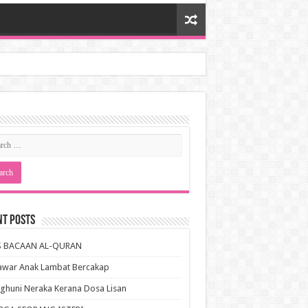
nt Posts
S BACAAN AL-QURAN
awar Anak Lambat Bercakap
huni Neraka Kerana Dosa Lisan