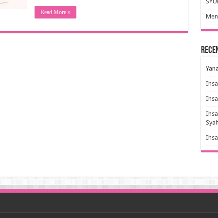
SYU
Read More »
Meny
Rece
Yana
Ihs
Ihs
Ihs
Sya
Ihs