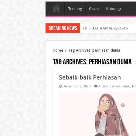
Tentang
Grafik
Hubungi
Breaking News
TIPS BACAAN AL-QURAN
Home
/
Tag Archives: perhiasan dunia
Tag Archives:
perhiasan dunia
Sebaik-baik Perhiasan
December 8, 2020
Artikel Cahaya Islam
,
Is