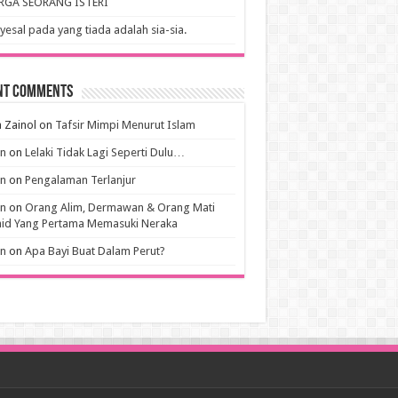
RGA SEORANG ISTERI
esal pada yang tiada adalah sia-sia.
nt Comments
 Zainol
on
Tafsir Mimpi Menurut Islam
an
on
Lelaki Tidak Lagi Seperti Dulu…
an
on
Pengalaman Terlanjur
an
on
Orang Alim, Dermawan & Orang Mati
hid Yang Pertama Memasuki Neraka
an
on
Apa Bayi Buat Dalam Perut?