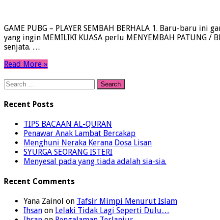
GAME PUBG – PLAYER SEMBAH BERHALA 1. Baru-baru ini game 
yang ingin MEMILIKI KUASA perlu MENYEMBAH PATUNG / BERH
senjata. …
Read More »
Search
for:
Recent Posts
TIPS BACAAN AL-QURAN
Penawar Anak Lambat Bercakap
Menghuni Neraka Kerana Dosa Lisan
SYURGA SEORANG ISTERI
Menyesal pada yang tiada adalah sia-sia.
Recent Comments
Yana Zainol
on
Tafsir Mimpi Menurut Islam
Ihsan
on
Lelaki Tidak Lagi Seperti Dulu…
Ihsan
on
Pengalaman Terlanjur