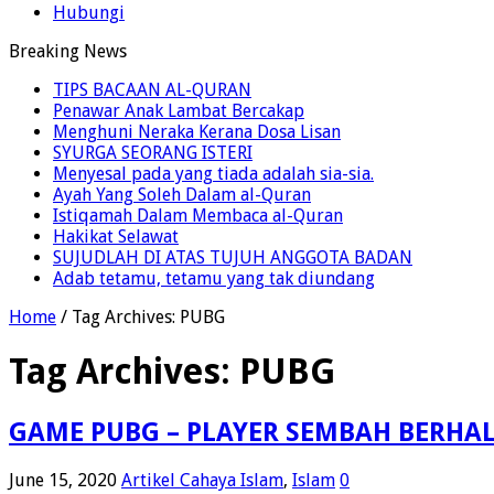
Hubungi
Breaking News
TIPS BACAAN AL-QURAN
Penawar Anak Lambat Bercakap
Menghuni Neraka Kerana Dosa Lisan
SYURGA SEORANG ISTERI
Menyesal pada yang tiada adalah sia-sia.
Ayah Yang Soleh Dalam al-Quran
Istiqamah Dalam Membaca al-Quran
Hakikat Selawat
SUJUDLAH DI ATAS TUJUH ANGGOTA BADAN
Adab tetamu, tetamu yang tak diundang
Home
/
Tag Archives: PUBG
Tag Archives:
PUBG
GAME PUBG – PLAYER SEMBAH BERHA
June 15, 2020
Artikel Cahaya Islam
,
Islam
0