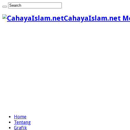
CahayaIslam.net M
Home
Tentang
Grafik