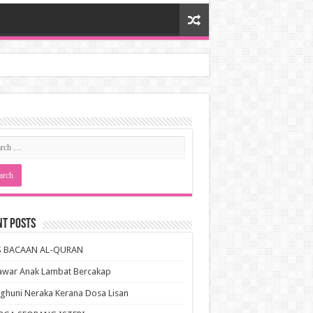
nt Posts
S BACAAN AL-QURAN
awar Anak Lambat Bercakap
huni Neraka Kerana Dosa Lisan