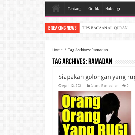
Tentang
Grafik
Hubungi
Breaking News
TIPS BACAAN AL-QURAN
Home
/
Tag Archives: Ramadan
Tag Archives:
Ramadan
Siapakah golongan yang ru
April 12, 2021
Islam
,
Ramadhan
0