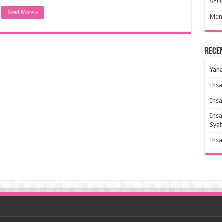
SYU
Read More »
Meny
Rece
Yana
Ihs
Ihs
Ihs
Sya
Ihs