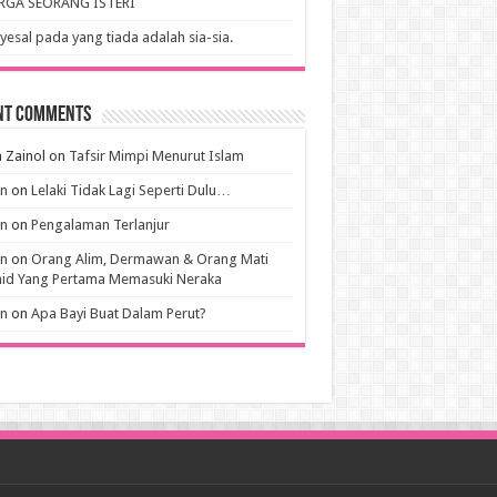
RGA SEORANG ISTERI
esal pada yang tiada adalah sia-sia.
nt Comments
 Zainol
on
Tafsir Mimpi Menurut Islam
an
on
Lelaki Tidak Lagi Seperti Dulu…
an
on
Pengalaman Terlanjur
an
on
Orang Alim, Dermawan & Orang Mati
hid Yang Pertama Memasuki Neraka
an
on
Apa Bayi Buat Dalam Perut?