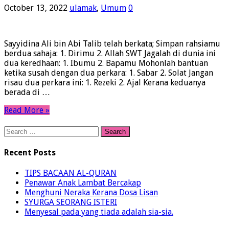
October 13, 2022
ulamak
,
Umum
0
Sayyidina Ali bin Abi Talib telah berkata; Simpan rahsiamu
berdua sahaja: 1. Dirimu 2. Allah SWT Jagalah di dunia ini
dua keredhaan: 1. Ibumu 2. Bapamu Mohonlah bantuan
ketika susah dengan dua perkara: 1. Sabar 2. Solat Jangan
risau dua perkara ini: 1. Rezeki 2. Ajal Kerana keduanya
berada di …
Read More »
Search
for:
Recent Posts
TIPS BACAAN AL-QURAN
Penawar Anak Lambat Bercakap
Menghuni Neraka Kerana Dosa Lisan
SYURGA SEORANG ISTERI
Menyesal pada yang tiada adalah sia-sia.