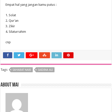
Empat hal yang jangan kamu putus :
1. Solat
2. Qur’an
3. Zikir
4. Silaturrahim
cnp
Tags
SAHABAT NABI
SAIDINA ALI
About mai