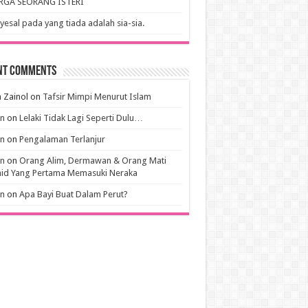
RGA SEORANG ISTERI
esal pada yang tiada adalah sia-sia.
nt Comments
 Zainol
on
Tafsir Mimpi Menurut Islam
an
on
Lelaki Tidak Lagi Seperti Dulu…
an
on
Pengalaman Terlanjur
an
on
Orang Alim, Dermawan & Orang Mati
hid Yang Pertama Memasuki Neraka
an
on
Apa Bayi Buat Dalam Perut?