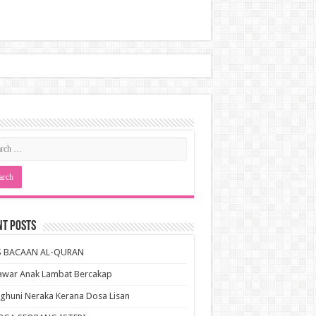
nt Posts
S BACAAN AL-QURAN
awar Anak Lambat Bercakap
huni Neraka Kerana Dosa Lisan