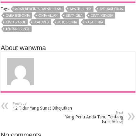
Tags
ADAB BERCINTA DALAM ISLAM
APA ITU CINTA
AYAT-AYAT CINTA
CARA BERCINTA
CINTA ALLAH
CINTA GILA
CINTA KEKASIH
CINTA RASUL
FEATURED
PUTUS CINTA
RASA CINTA
TENTANG CINTA
About wanwma
Previous
12 Tidur Yang Sunat Dikejutkan
Next
Yang Perlu Anda Tahu Tentang
Israk Mikraj
No comments