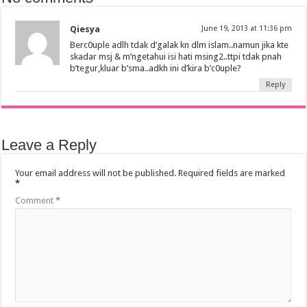
Qiesya
June 19, 2013 at 11:36 pm
Berc0uple adlh tdak d’galak kn dlm islam..namun jika kte
skadar msj & m’ngetahui isi hati msing2..ttpi tdak pnah
b’tegur,kluar b’sma..adkh ini d’kira b’c0uple?
Reply
Leave a Reply
Your email address will not be published.
Required fields are marked
*
Comment
*