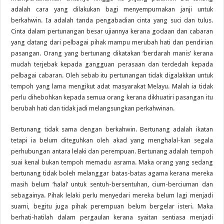
adalah cara yang dilakukan bagi menyempurnakan janji untuk
berkahwin. Ia adalah tanda pengabadian cinta yang suci dan tulus.
Cinta dalam pertunangan besar ujiannya kerana godaan dan cabaran
yang datang dari pelbagai pihak mampu merubah hati dan pendirian
pasangan. Orang yang bertunang dikatakan ‘berdarah manis’ kerana
mudah terjebak kepada gangguan perasaan dan terdedah kepada
pelbagai cabaran. Oleh sebab itu pertunangan tidak digalakkan untuk
tempoh yang lama mengikut adat masyarakat Melayu. Malah ia tidak
perlu dihebohkan kepada semua orang kerana dikhuatiri pasangan itu
berubah hati dan tidak jadi melangsungkan perkahwinan.
Bertunang tidak sama dengan berkahwin. Bertunang adalah ikatan
tetapi ia belum diteguhkan oleh akad yang menghalal-kan segala
perhubungan antara lelaki dan perempuan. Bertunang adalah tempoh
suai kenal bukan tempoh memadu asrama. Maka orang yang sedang
bertunang tidak boleh melanggar batas-batas agama kerana mereka
masih belum ‘halal’ untuk sentuh-bersentuhan, cium-berciuman dan
sebagainya. Pihak lelaki perlu menyedari mereka belum lagi menjadi
suami, begitu juga pihak perempuan belum bergelar isteri. Maka
berhati-hatilah dalam pergaulan kerana syaitan sentiasa menjadi