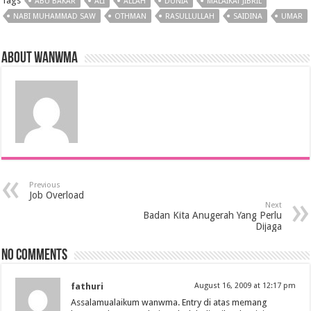
Tags
ABU BAKAR
ALI
ALLAH
DUNIA
MALAIKAT JIBRIL
NABI MUHAMMAD SAW
OTHMAN
RASULLULLAH
SAIDINA
UMAR
About wanwma
Previous
Job Overload
Next
Badan Kita Anugerah Yang Perlu
Dijaga
No comments
fathuri
August 16, 2009 at 12:17 pm
Assalamualaikum wanwma. Entry di atas memang