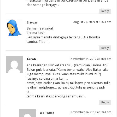
melakukannya dengan baik..Teruskan perjuangan anda
dan semoga berjaya..
Reply
Eriyza
August 20, 2009 at 10:23 am
Bermanfaat sekali.
Terima kasih.
.-= Eriyza menulis diblognya tentang..
Bila Bomba
Lambat Tiba
=-.
Reply
farah
November 14, 2010 at 8:04 am
ada kesilapan sikit kat atas tu… (Kemudian Saidina Abu
Bakar pula berkata..”Kamu benar wahai Abu Bakar, aku
juga mempunyai 3 kesukaan atas muka bumi ini..”)
rasanya saidina umar kan…
emm, saya cadangkan, kalau tak bawa pen n kertas, tulis
le dlm handphone… at least, dpt tulis isi penting jadi
la…
terima kasih atas perkongsian ilmu ini…
Reply
wanwma
November 14, 2010 at 8:41 am