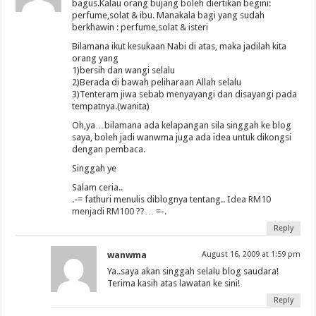
bagus.Kalau orang bujang boleh diertikan begini:
perfume,solat & ibu. Manakala bagi yang sudah
berkhawin : perfume,solat & isteri
Bilamana ikut kesukaan Nabi di atas, maka jadilah kita
orang yang
1)bersih dan wangi selalu
2)Berada di bawah peliharaan Allah selalu
3)Tenteram jiwa sebab menyayangi dan disayangi pada
tempatnya.(wanita)
Oh,ya…bilamana ada kelapangan sila singgah ke blog
saya, boleh jadi wanwma juga ada idea untuk dikongsi
dengan pembaca.
Singgah ye
Salam ceria..
.-= fathuri menulis diblognya tentang..
Idea RM10
menjadi RM100 ??…
=-.
Reply
wanwma
August 16, 2009 at 1:59 pm
Ya..saya akan singgah selalu blog saudara!
Terima kasih atas lawatan ke sini!
Reply