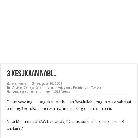
3 Kesukaan Nabi…
wanwma
August 16, 2009
Artikel Cahaya Islam
,
Islam
,
Kejayaan
,
Pemimpin
,
Tokoh
Leave a comment
1,621 Views
Di sini saya ingin kongsikan perbualan Rasulullah dengan para sahabat
tentang 3 kesukaan mereka masing-masing dalam dunia ini.
Nabi Muhammad SAW bersabda, “Di atas dunia ini aku suka akan 3
perkara:”