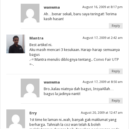
wanwma
August 16, 2009 at 8:17 pm
Ah…benar sekali, baru saya teringat! Terima
kasih hasan!
Reply
Mantra
August 17, 2009 at 2:42 am
Best artikel ni.
Aku masih mencari 3 kesukaan. Harap-harap semuanya
bagus
.-= Mantra menulis diblognya tentang..
Convo Fair UTP
=-.
Reply
wanwma
August 17, 2009 at 8:50 am
Bro..kalau niatnya dah bagus, InsyaAllah…
bagus la jadinya nanti!
Reply
Erry
August 20, 2009 at 12:47 am
1st time ke laman ni..wah, banyak gak maklumat yang
berharga. Tahniah la coz wan telah & boleh