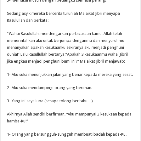
3- Memukul musuh dengan pedangku (semasa perang).
Sedang asyik mereka bercerita turunlah Malaikat Jibri menyapa
Rasulullah dan berkata:
“Wahai Rasulullah, mendengarkan perbicaraan kamu, Allah telah
memerintahkan aku untuk berjumpa denganmu dan menyuruhmu
menanyakan apakah kesukaanku sekiranya aku menjadi penghuni
dunia!” Lalu Rasullullah bertanya,”Apakah 3 kesukaanmu wahai Jibril
jika engkau menjadi penghuni bumi ini?” Malaikat Jibril menjawab:
1- Aku suka menunjukkan jalan yang benar kepada mereka yang sesat.
2- Aku suka mendampingi orang yang beriman.
3- Yang ini saya lupa (sesapa tolong beritahu…)
Akhirnya Allah sendiri berfirman, “Aku mempunyai 3 kesukaan kepada
hamba-Ku!”
1- Orang yang bersungguh-sungguh membuat ibadah kepada-Ku.