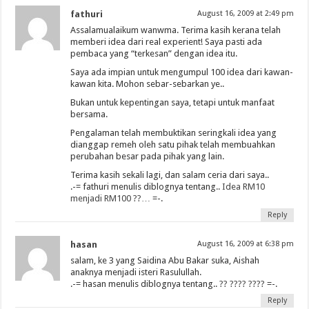
fathuri
August 16, 2009 at 2:49 pm
Assalamualaikum wanwma. Terima kasih kerana telah
memberi idea dari real experient! Saya pasti ada
pembaca yang “terkesan” dengan idea itu.
Saya ada impian untuk mengumpul 100 idea dari kawan-
kawan kita. Mohon sebar-sebarkan ye..
Bukan untuk kepentingan saya, tetapi untuk manfaat
bersama.
Pengalaman telah membuktikan seringkali idea yang
dianggap remeh oleh satu pihak telah membuahkan
perubahan besar pada pihak yang lain.
Terima kasih sekali lagi, dan salam ceria dari saya..
.-= fathuri menulis diblognya tentang..
Idea RM10
menjadi RM100 ??…
=-.
Reply
hasan
August 16, 2009 at 6:38 pm
salam, ke 3 yang Saidina Abu Bakar suka, Aishah
anaknya menjadi isteri Rasulullah.
.-= hasan menulis diblognya tentang..
?? ???? ????
=-.
Reply