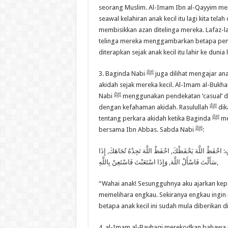
seorang Muslim. Al-Imam Ibn al-Qayyim 
seawal kelahiran anak kecil itu lagi kita telah
membisikkan azan ditelinga mereka. Lafaz-
telinga mereka menggambarkan betapa pener
diterapkan sejak anak kecil itu lahir ke dunia
3. Baginda Nabi ﷺ juga dilihat mengajar anak-anak kecil tentang perihal
akidah sejak mereka kecil. Al-Imam al-Buk
Nabi ﷺ menggunakan pendekatan ‘casual’ dalam mendekati Ibn Abbas
dengan kefahaman akidah. Rasulullah ﷺ dikatakan mengajar Ibn Abbas
tentang perkara akidah ketika Baginda ﷺ menunggang tungangannya
bersama Ibn Abbas. Sabda Nabi ﷺ:
اتٍ: احْفَظْ اللَّهَ يَحْفَظْكَ, احْفَظْ اللَّهَ تَجِدْهُ تُجَاهَكَ, إِذَا
سَأَلْتَ فَاسْأَلْ اللَّهَ, وَإِذَا اسْتَعَنْتَ فَاسْتَعِنْ بِاللَّهِ,
“Wahai anak! Sesungguhnya aku ajarkan kep
memelihara engkau. Sekiranya engkau ingin 
4. al-Imam al-Bayhaqi merekodkan bahawa Rasulullah ﷺ berpesan kepada Ibn 