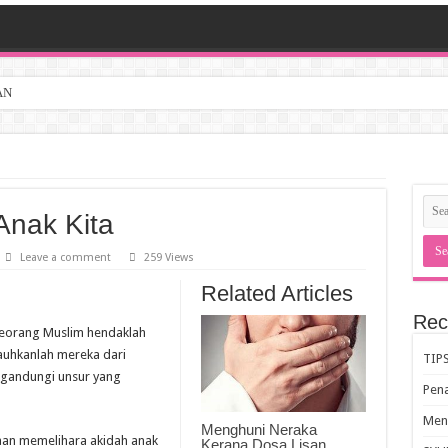
AN
Anak Kita
Leave a comment
259 Views
Related Articles
Rec
 seorang Muslim hendaklah
auhkanlah mereka dari
TIP
ngandungi unsur yang
Pen
Meng
Menghuni Neraka
Kerana Dosa Lisan