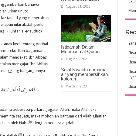
SYU
menggambarkan bahawa
August 21, 2023
Meny
 dianjurkan unutk
lafaz tauhid yang menerobos
apan nilai akidah perlu
 lagi. (Tuhfah al-Maudud)
Rec
Yana
Istiqamah Dalam
hari merekodkan bagaimana
Membaca al-Quran
Ihs
August 1, 2023
Ihs
Solat 5 waktu umpama
Ihs
air yang membersihkan
Sya
kotoran
Ihs
March 2, 2023
يَا غُلَامُ, إِنِّي أُعَلِّمُكَ كَلِمَ
adamu beberapa perkara. Jagalah Allah, maka Allah akan
meminta sesuatu, maka mohonlah bantuan dari Allah! Lihatlah,
betapa anak kecil ini sudah mula diberikan didikan oleh Nabi ﷺ dengan perkara aqidah.
Abbas dan Ibn Amru