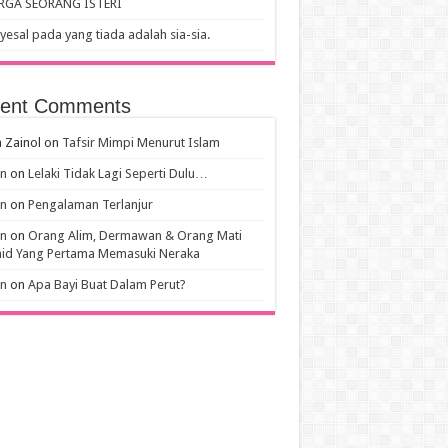
RGA SEORANG ISTERI
esal pada yang tiada adalah sia-sia.
ent Comments
 Zainol
on
Tafsir Mimpi Menurut Islam
an
on
Lelaki Tidak Lagi Seperti Dulu…
an
on
Pengalaman Terlanjur
an
on
Orang Alim, Dermawan & Orang Mati
hid Yang Pertama Memasuki Neraka
an
on
Apa Bayi Buat Dalam Perut?