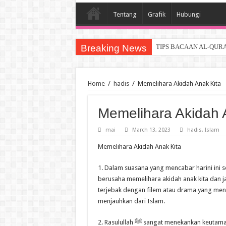
Tentang
Grafik
Hubungi
Breaking News
TIPS BACAAN AL-QUR
Home
/
hadis
/
Memelihara Akidah Anak Kita
Memelihara Akidah 
mai
March 13, 2023
hadis
,
Islam
Memelihara Akidah Anak Kita
1. Dalam suasana yang mencabar harini ini
berusaha memelihara akidah anak kita dan j
terjebak dengan filem atau drama yang me
menjauhkan dari Islam.
2. Rasulullah ﷺ sangat menekankan keutamaan memelihara akidah anak