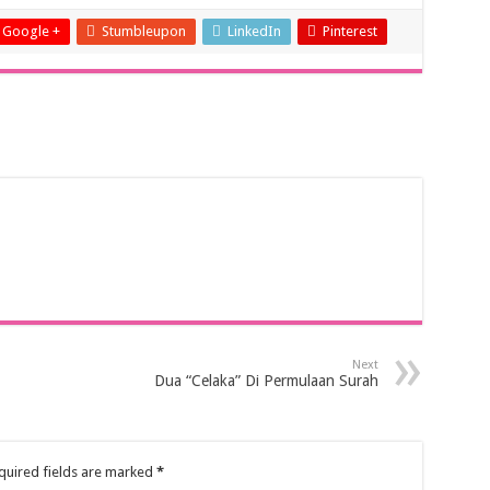
Google +
Stumbleupon
LinkedIn
Pinterest
Next
Dua “Celaka” Di Permulaan Surah
quired fields are marked
*