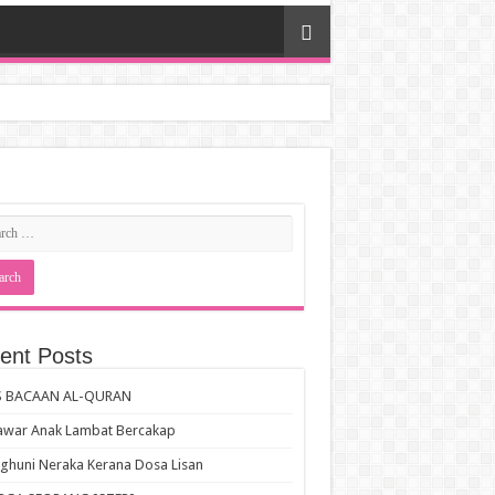
ent Posts
S BACAAN AL-QURAN
awar Anak Lambat Bercakap
huni Neraka Kerana Dosa Lisan