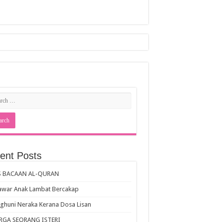
ent Posts
S BACAAN AL-QURAN
awar Anak Lambat Bercakap
huni Neraka Kerana Dosa Lisan
RGA SEORANG ISTERI