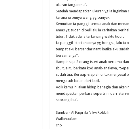
ukuran tanganmu”.
Setelah mendapatkan ukuran yg ia inginkan 
kerana ia punya wang yg banyak.
Kemudian ia panggil semua anak dan menant
emas yg sudah dibeli lalu ia ceritakan peri
tidur. Tidak ada ia terkencing waktu tidur.
Ia panggil isteri anaknya yg bongsu, lalu ia
tempat aku bersandar nanti ketika aku suda
bersamanya”.
Hampir saja 2 orang isteri anak pertama da
Ibu tua itu berkata kpd anak-anaknya, “Sepe
sudah tua. Bersiap-siaplah untuk menyesal p
mengasuh kalian dari kecil.
Adik kamu ini akan hidup bahagia dan aka
mendapatkan perkara seperti ini dari isteri
seorang ibu”.
Sumber- Al Faqir ila ‘afwi Robbih
Wallahua’lam
cnp