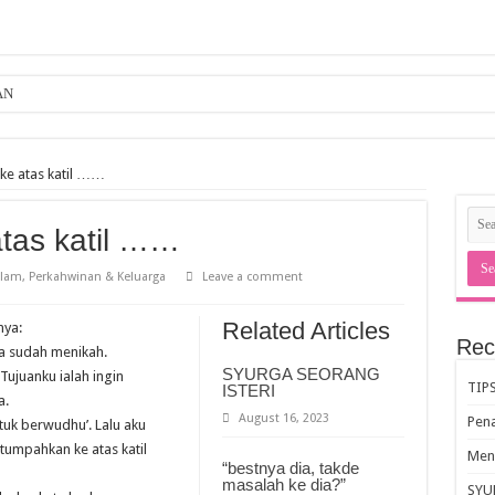
AN
rcakap
 Dosa Lisan
ke atas katil ……
ERI
tas katil ……
adalah sia-sia.
l-Quran
slam
,
Perkahwinan & Keluarga
Leave a comment
a al-Quran
Related Articles
nya:
Rec
ya sudah menikah.
SYURGA SEORANG
Tujuanku ialah ingin
UJUH ANGGOTA BADAN
TIP
ISTERI
a.
g tak diundang
August 16, 2023
Pen
ntuk berwudhu’. Lalu aku
tumpahkan ke atas katil
Meng
“bestnya dia, takde
masalah ke dia?”
SYU