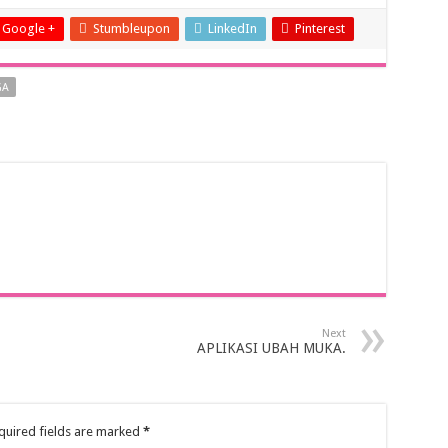
Google +
Stumbleupon
LinkedIn
Pinterest
GA
Next
APLIKASI UBAH MUKA.
quired fields are marked
*