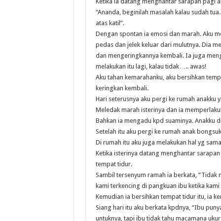
Ketika ia datang menghantar sarapan pagi a
“Ananda, beginilah masalah kalau sudah tua.
atas katil”.
Dengan spontan ia emosi dan marah. Aku me
pedas dan jelek keluar dari mulutnya. Dia 
dan mengeringkannya kembali. Ia juga men
melakukan itu lagi, kalau tidak….. awas!
Aku tahan kemarahanku, aku bersihkan tempat
keringkan kembali.
Hari seterusnya aku pergi ke rumah anakku y
Meledak marah isterinya dan ia memperlakuka
Bahkan ia mengadu kpd suaminya. Anakku dia
Setelah itu aku pergi ke rumah anak bongsuk
Di rumah itu aku juga melakukan hal yg sama
Ketika isterinya datang menghantar sarapan 
tempat tidur.
Sambil tersenyum ramah ia berkata, “Tidak
kami terkencing di pangkuan ibu ketika kami 
Kemudian ia bersihkan tempat tidur itu, ia k
Siang hari itu aku berkata kpdnya, “Ibu pun
untuknya, tapi ibu tidak tahu macamana uku