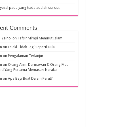
esal pada yang tiada adalah sia-sia.
ent Comments
 Zainol
on
Tafsir Mimpi Menurut Islam
an
on
Lelaki Tidak Lagi Seperti Dulu…
an
on
Pengalaman Terlanjur
an
on
Orang Alim, Dermawan & Orang Mati
hid Yang Pertama Memasuki Neraka
an
on
Apa Bayi Buat Dalam Perut?