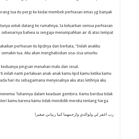
orang tua itu pergi ke kedai membeli perhiasan emas yg banyak
unya untuk datang ke rumahnya. Ia keluarkan semua perhiasan
hal sebenarnya bahwa ia sengaja menumpahkan air di atas tempat
 pakaikan perhiasan itu kpdnya dan berkata, “Inilah anakku
h semakin tua. Aku akan menghabiskan sisa-sisa umurku
n keduanya pingsan menahan malu dan sesal.
rti inilah nanti perlakuan anak-anak kamu kpd kamu ketika kamu
ada hari itu sebagaimana menyesalnya aku atas letihnya aku
n menemui Tuhannya dalam keadaan gembira. Kamu berdua tidak
-isteri kamu karena kamu tidak mendidik mereka tentang harga
رب اغفر لي ولوالدي وارحمهما كما ربياني صغيرا