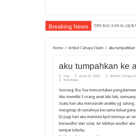
Breaking News
TIPS BACAAN AL-QUR
Penawar Anak Lambat Be
Menghuni Neraka Kerana
Home
/
Artikel Cahaya Islam
/
aku tumpahkan 
SYURGA SEORANG IST
aku tumpahkan ke a
Menyesal pada yang tiada 
Ayah Yang Soleh Dalam a
mai
June 22, 2020
Artikel Cahaya I
614 Views
Istiqamah Dalam Membac
Seorang Ibu Tua menceritakan pengalaman
Hakikat Selawat
Aku memiliki 3 orang anak laki-laki, semuan
Suatu hari aku menziarahi anakku yg sulong. 
SUJUDLAH DI ATAS T
menginap di rumahnya bersama keluargany
Adab tetamu, tetamu yan
Di pagi hari aku meminta kpd isterinya air u
berwudhu’ dan solat. Air lebihan wudhu’ aku 
tempat tidurku.