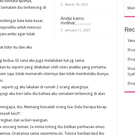
ku berkata kpdnya,
March 18, 2023
 Semalam ibu terkencing di
Meny
Andai kamu
ndengar kata kata kasar,
melihat………..
menyuruhku untuk mencuci
Rec
January 11, 2023
gancamku agar tidak
Yana
 tidur itu dan aku
Ihs
Ihs
g kedua. Di sana aku juga melakukan hal yg sama.
n ku seperti yang dilakukan oleh isteri anakku yang pertama.
Ihs
m saja, tidak memarahi isterinya dan tidak membelaku ibunya.
Sya
u.
Ihs
 seperti yg aku lakukan di rumah 2 orang abangnya.
pagi aku beri tahu dia bahwa aku semalam terkencing di atas
 mengapa, ibu. Memang biasalah orang tua. Dulu berapa kerap
masih kecil”.
eringkan dan ia beri wangian.
ya seorang teman. Ia minta tolong ibu belikan perhiasan emas
rannya. Orangnya sama sepertimu ini. Tolong berikan kpd ibu