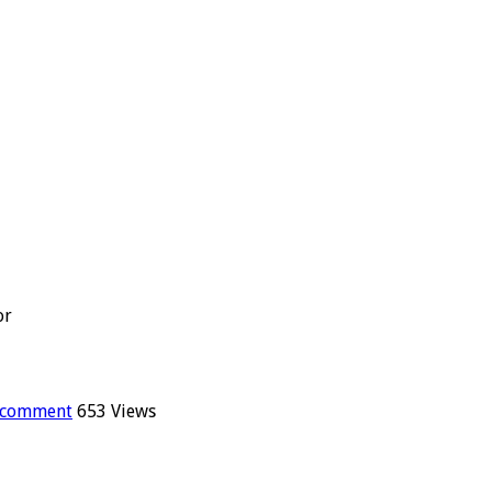
or
a comment
653 Views