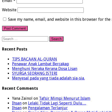
Email
*
Website
Save my name, email, and website in this browser for the
Search
for:
Recent Posts
TIPS BACAAN AL-QURAN
Penawar Anak Lambat Bercakap
Menghuni Neraka Kerana Dosa Lisan
SYURGA SEORANG ISTERI
Menyesal pada yang tiada adalah sia-sia.
Recent Comments
Yana Zainol
on
Tafsir Mimpi Menurut Islam
Ihsan
on
Lelaki Tidak Lagi Seperti Dulu…
Ihsan
on
Pengalaman Terlanjur