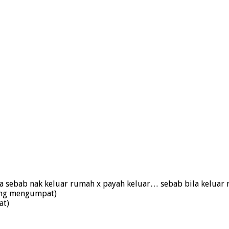
kda sebab nak keluar rumah x payah keluar… sebab bila kelua
orang mengumpat)
at)