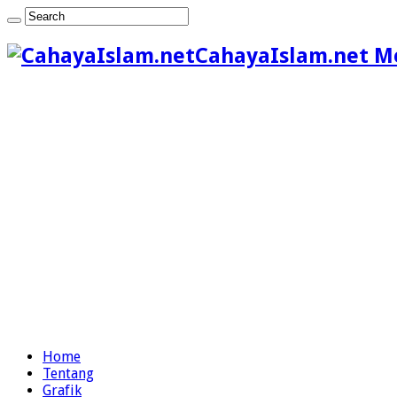
CahayaIslam.net M
Home
Tentang
Grafik