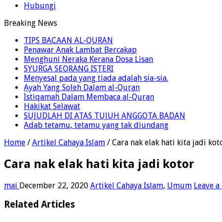
Hubungi
Breaking News
TIPS BACAAN AL-QURAN
Penawar Anak Lambat Bercakap
Menghuni Neraka Kerana Dosa Lisan
SYURGA SEORANG ISTERI
Menyesal pada yang tiada adalah sia-sia.
Ayah Yang Soleh Dalam al-Quran
Istiqamah Dalam Membaca al-Quran
Hakikat Selawat
SUJUDLAH DI ATAS TUJUH ANGGOTA BADAN
Adab tetamu, tetamu yang tak diundang
Home
/
Artikel Cahaya Islam
/
Cara nak elak hati kita jadi kot
Cara nak elak hati kita jadi kotor
mai
December 22, 2020
Artikel Cahaya Islam
,
Umum
Leave 
Related Articles