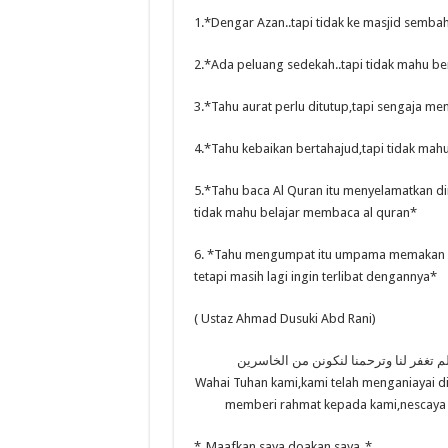
1.*Dengar Azan..tapi tidak ke masjid semba
2.*Ada peluang sedekah..tapi tidak mahu b
3.*Tahu aurat perlu ditutup,tapi sengaja m
4.*Tahu kebaikan bertahajud,tapi tidak mah
5.*Tahu baca Al Quran itu menyelamatkan dir
tidak mahu belajar membaca al quran*
6. *Tahu mengumpat itu umpama memakan d
tetapi masih lagi ingin terlibat dengannya*
( Ustaz Ahmad Dusuki Abd Rani)
لم تغفر لنا وترحمنا لنكونن من الخاسرين
Wahai Tuhan kami,kami telah menganiayai d
memberi rahmat kepada kami,nescaya me
*_Maafkan saya doakan saya_*