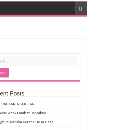
ent Posts
S BACAAN AL-QURAN
awar Anak Lambat Bercakap
huni Neraka Kerana Dosa Lisan