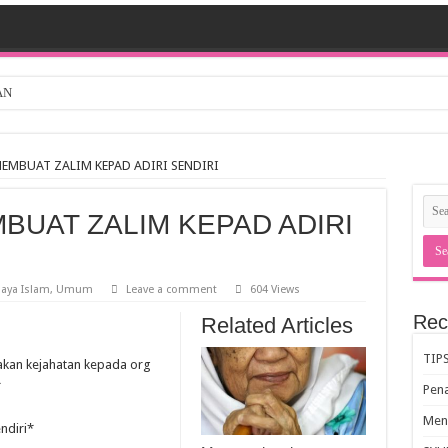
AN
EMBUAT ZALIM KEPAD ADIRI SENDIRI
UAT ZALIM KEPAD ADIRI
haya Islam
,
Umum
Leave a comment
604 Views
Rec
Related Articles
TIP
akan kejahatan kepada org
*
Pen
Meng
ndiri*