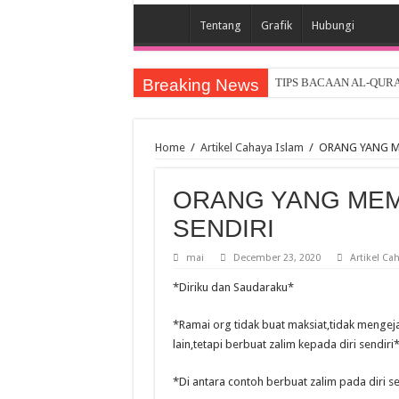
Tentang
Grafik
Hubungi
Breaking News
TIPS BACAAN AL-QUR
Home
/
Artikel Cahaya Islam
/
ORANG YANG M
ORANG YANG MEMB
SENDIRI
mai
December 23, 2020
Artikel Ca
*Diriku dan Saudaraku*
*Ramai org tidak buat maksiat,tidak mengej
lain,tetapi berbuat zalim kepada diri sendiri
*Di antara contoh berbuat zalim pada diri se