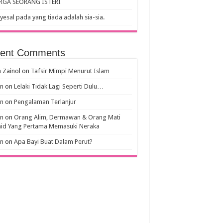
RGA SEORANG ISTERI
esal pada yang tiada adalah sia-sia.
ent Comments
 Zainol
on
Tafsir Mimpi Menurut Islam
an
on
Lelaki Tidak Lagi Seperti Dulu…
an
on
Pengalaman Terlanjur
an
on
Orang Alim, Dermawan & Orang Mati
hid Yang Pertama Memasuki Neraka
an
on
Apa Bayi Buat Dalam Perut?