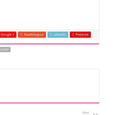
Google +
Stumbleupon
LinkedIn
Pinterest
AKSIAT
Next