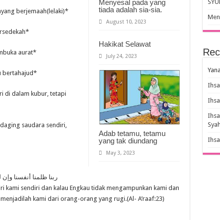
Menyesal pada yang
SYU
tiada adalah sia-sia.
hyang berjemaah(lelaki)*
Meny
August 10, 2023
ersedekah*
Hakikat Selawat
Rec
embuka aurat*
July 24, 2023
Yana
u bertahajud*
Ihs
i di dalam kubur, tetapi
Ihs
Ihs
Sya
aging saudara sendiri,
Adab tetamu, tetamu
Ihs
yang tak diundang
May 3, 2023
ربنا ظلمنا أنفسنا وإن 
iri kami sendiri dan kalau Engkau tidak mengampunkan kami dan
njadilah kami dari orang-orang yang rugi.(Al- A’raaf:23)