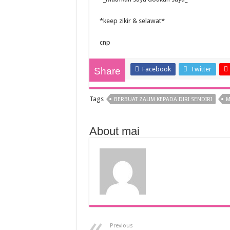
*keep zikir & selawat*
cnp
Facebook
Twitter
Share
Tags
BERBUAT ZALIM KEPADA DIRI SENDIRI
M
About mai
Previous