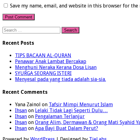
Save my name, email, and website in this browser for the
Search
for:
Recent Posts
TIPS BACAAN AL-QURAN
Penawar Anak Lambat Bercakap
Menghuni Neraka Kerana Dosa Lisan
SYURGA SEORANG ISTERI
Menyesal pada yang tiada adalah sia-sia.
Recent Comments
Yana Zainol
on
Tafsir Mimpi Menurut Islam
Ihsan
on
Lelaki Tidak Lagi Seperti Dulu…
Ihsan
on
Pengalaman Terlanjur
Ihsan
on
Orang Alim, Dermawan & Orang Mati Syahid 
Ihsan
on
Apa Bayi Buat Dalam Perut?
Powered by
WordPress
| Designed by
TieLabs