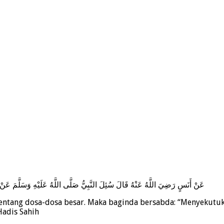
عَنْ أَنَسٍ رَضِيَ اللَّهُ عَنْهُ قَالَ سُئِلَ النَّبِيُّ صَلَّى اللَّهُ عَلَيْهِ وَسَلَّمَ عَنْ ا
 tentang dosa-dosa besar. Maka baginda bersabda: “Menyekut
Hadis Sahih