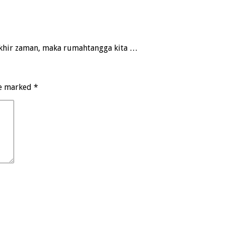
 akhir zaman, maka rumahtangga kita …
re marked
*