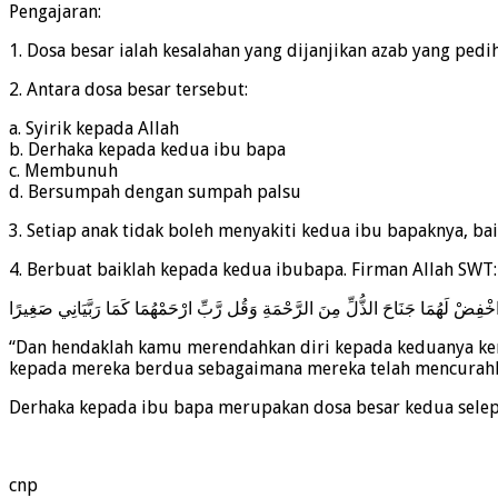
Pengajaran:
1. Dosa besar ialah kesalahan yang dijanjikan azab yang ped
2. Antara dosa besar tersebut:
a. Syirik kepada Allah
b. Derhaka kepada kedua ibu bapa
c. Membunuh
d. Bersumpah dengan sumpah palsu
3. Setiap anak tidak boleh menyakiti kedua ibu bapaknya, 
4. Berbuat baiklah kepada kedua ibubapa. Firman Allah SWT:
خْفِضْ لَهُمَا جَنَاحَ الذُّلِّ مِنَ الرَّحْمَةِ وَقُل رَّبِّ ارْحَمْهُمَا كَمَا رَبَّيَانِي صَغِيرًا
“Dan hendaklah kamu merendahkan diri kepada keduanya kera
kepada mereka berdua sebagaimana mereka telah mencurahkan
Derhaka kepada ibu bapa merupakan dosa besar kedua selepas
cnp