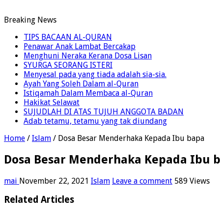
Breaking News
TIPS BACAAN AL-QURAN
Penawar Anak Lambat Bercakap
Menghuni Neraka Kerana Dosa Lisan
SYURGA SEORANG ISTERI
Menyesal pada yang tiada adalah sia-sia.
Ayah Yang Soleh Dalam al-Quran
Istiqamah Dalam Membaca al-Quran
Hakikat Selawat
SUJUDLAH DI ATAS TUJUH ANGGOTA BADAN
Adab tetamu, tetamu yang tak diundang
Home
/
Islam
/
Dosa Besar Menderhaka Kepada Ibu bapa
Dosa Besar Menderhaka Kepada Ibu 
mai
November 22, 2021
Islam
Leave a comment
589 Views
Related Articles