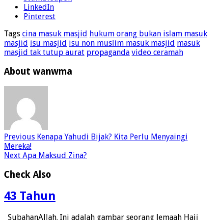
LinkedIn
Pinterest
Tags
cina masuk masjid
hukum orang bukan islam masuk
masjid
isu masjid
isu non muslim masuk masjid
masuk
masjid tak tutup aurat
propaganda
video ceramah
About wanwma
Previous
Kenapa Yahudi Bijak? Kita Perlu Menyaingi
Mereka!
Next
Apa Maksud Zina?
Check Also
43 Tahun
SubahanAllah. Ini adalah gambar seorang Jemaah Haji