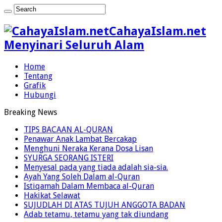
CahayaIslam.net
Menyinari Seluruh Alam
Home
Tentang
Grafik
Hubungi
Breaking News
TIPS BACAAN AL-QURAN
Penawar Anak Lambat Bercakap
Menghuni Neraka Kerana Dosa Lisan
SYURGA SEORANG ISTERI
Menyesal pada yang tiada adalah sia-sia.
Ayah Yang Soleh Dalam al-Quran
Istiqamah Dalam Membaca al-Quran
Hakikat Selawat
SUJUDLAH DI ATAS TUJUH ANGGOTA BADAN
Adab tetamu, tetamu yang tak diundang