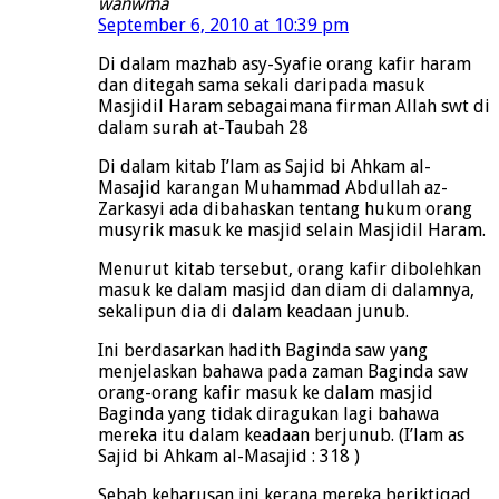
wanwma
September 6, 2010 at 10:39 pm
Di dalam mazhab asy-Syafie orang kafir haram
dan ditegah sama sekali daripada masuk
Masjidil Haram sebagaimana firman Allah swt di
dalam surah at-Taubah 28
Di dalam kitab I’lam as Sajid bi Ahkam al-
Masajid karangan Muhammad Abdullah az-
Zarkasyi ada dibahaskan tentang hukum orang
musyrik masuk ke masjid selain Masjidil Haram.
Menurut kitab tersebut, orang kafir dibolehkan
masuk ke dalam masjid dan diam di dalamnya,
sekalipun dia di dalam keadaan junub.
Ini berdasarkan hadith Baginda saw yang
menjelaskan bahawa pada zaman Baginda saw
orang-orang kafir masuk ke dalam masjid
Baginda yang tidak diragukan lagi bahawa
mereka itu dalam keadaan berjunub. (I’lam as
Sajid bi Ahkam al-Masajid : 318 )
Sebab keharusan ini kerana mereka beriktiqad