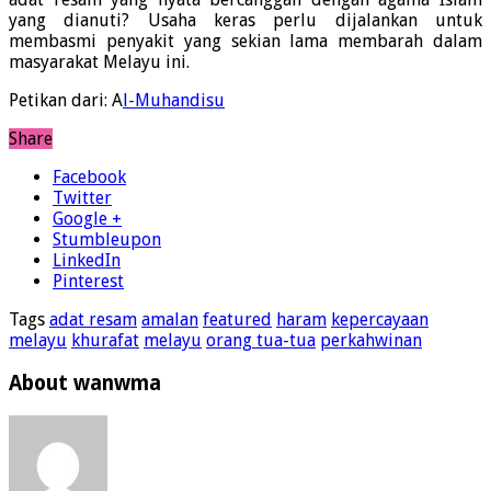
yang dianuti? Usaha keras perlu dijalankan untuk
membasmi penyakit yang sekian lama membarah dalam
masyarakat Melayu ini.
Petikan dari: A
l-Muhandisu
Share
Facebook
Twitter
Google +
Stumbleupon
LinkedIn
Pinterest
Tags
adat resam
amalan
featured
haram
kepercayaan
melayu
khurafat
melayu
orang tua-tua
perkahwinan
About wanwma