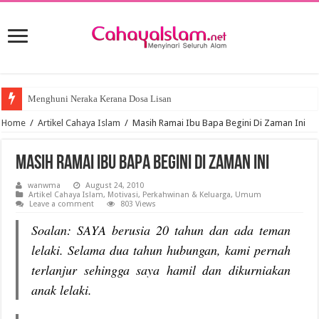
Menghuni Neraka Kerana Dosa Lisan
SYURGA SEORANG ISTERI
Home
/
Artikel Cahaya Islam
/
Masih Ramai Ibu Bapa Begini Di Zaman Ini
Masih Ramai Ibu Bapa Begini Di Zaman Ini
wanwma
August 24, 2010
Artikel Cahaya Islam
,
Motivasi
,
Perkahwinan & Keluarga
,
Umum
Leave a comment
803 Views
Soalan: SAYA berusia 20 tahun dan ada teman
lelaki. Selama dua tahun hubungan, kami pernah
terlanjur sehingga saya hamil dan dikurniakan
anak lelaki.