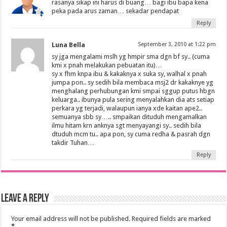
rasanya sikap ini harus di buang… bagi ibu bapa kena
peka pada arus zaman… sekadar pendapat
Reply
Luna Bella
September 3, 2010 at 1:22 pm
sy jga mengalami mslh yg hmpir sma dgn bf sy.. (cuma
kmi x pnah melakukan pebuatan itu)…
sy x fhm knpa ibu & kakaknya x suka sy, walhal x pnah
jumpa pon.. sy sedih bila membaca msj2 dr kakaknye yg
menghalang perhubungan kmi smpai sggup putus hbgn
keluarga.. ibunya pula sering menyalahkan dia ats setiap
perkara yg terjadi, walaupun ianya xde kaitan ape2..
semuanya sbb sy….. smpaikan dituduh mengamalkan
ilmu hitam krn anknya sgt menyayangi sy.. sedih bila
dtuduh mcm tu.. apa pon, sy cuma redha & pasrah dgn
takdir Tuhan…
Reply
Leave a Reply
Your email address will not be published.
Required fields are marked
*