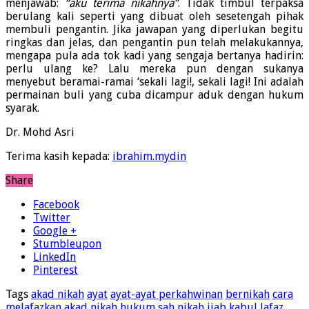
menjawab:
“aku terima nikahnya”
. Tidak timbul terpaksa
berulang kali seperti yang dibuat oleh sesetengah pihak
membuli pengantin. Jika jawapan yang diperlukan begitu
ringkas dan jelas, dan pengantin pun telah melakukannya,
mengapa pula ada tok kadi yang sengaja bertanya hadirin:
perlu ulang ke? Lalu mereka pun dengan sukanya
menyebut beramai-ramai ‘sekali lagi!, sekali lagi! Ini adalah
permainan buli yang cuba dicampur aduk dengan hukum
syarak.
Dr. Mohd Asri
Terima kasih kepada:
ibrahim.mydin
Share
Facebook
Twitter
Google +
Stumbleupon
LinkedIn
Pinterest
Tags
akad nikah
ayat
ayat-ayat perkahwinan
bernikah
cara
melafazkan akad nikah
hukum sah nikah
ijab kabul
lafaz