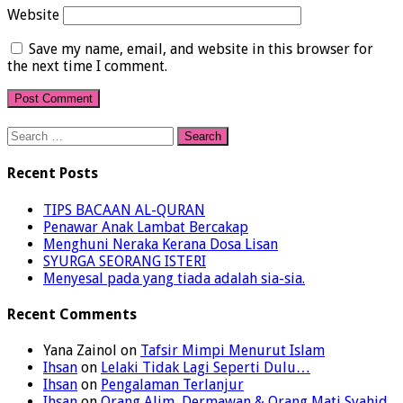
Website
Save my name, email, and website in this browser for
the next time I comment.
Search
for:
Recent Posts
TIPS BACAAN AL-QURAN
Penawar Anak Lambat Bercakap
Menghuni Neraka Kerana Dosa Lisan
SYURGA SEORANG ISTERI
Menyesal pada yang tiada adalah sia-sia.
Recent Comments
Yana Zainol
on
Tafsir Mimpi Menurut Islam
Ihsan
on
Lelaki Tidak Lagi Seperti Dulu…
Ihsan
on
Pengalaman Terlanjur
Ihsan
on
Orang Alim, Dermawan & Orang Mati Syahid