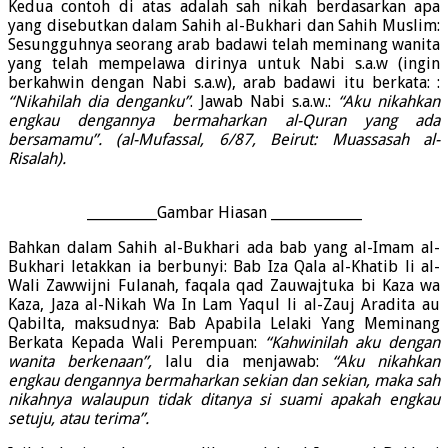
Kedua contoh di atas adalah sah nikah berdasarkan apa
yang disebutkan dalam Sahih al-Bukhari dan Sahih Muslim:
Sesungguhnya seorang arab badawi telah meminang wanita
yang telah mempelawa dirinya untuk Nabi s.a.w (ingin
berkahwin dengan Nabi s.a.w), arab badawi itu berkata: :
“Nikahilah dia denganku”
. Jawab Nabi s.a.w.:
“Aku nikahkan
engkau dengannya bermaharkan al-Quran yang ada
bersamamu”. (al-Mufassal, 6/87, Beirut: Muassasah al-
Risalah).
__________Gambar Hiasan _____________
Bahkan dalam Sahih al-Bukhari ada bab yang al-Imam al-
Bukhari letakkan ia berbunyi: Bab Iza Qala al-Khatib li al-
Wali Zawwijni Fulanah, faqala qad Zauwajtuka bi Kaza wa
Kaza, Jaza al-Nikah Wa In Lam Yaqul li al-Zauj Aradita au
Qabilta, maksudnya: Bab Apabila Lelaki Yang Meminang
Berkata Kepada Wali Perempuan:
“Kahwinilah aku dengan
wanita berkenaan”,
lalu dia menjawab:
“Aku nikahkan
engkau dengannya bermaharkan sekian dan sekian, maka sah
nikahnya walaupun tidak ditanya si suami apakah engkau
setuju, atau terima”.