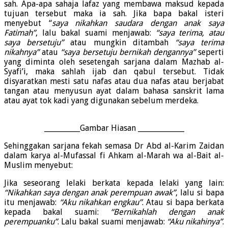
sah. Apa-apa sahaja lafaz yang membawa maksud kepada
tujuan tersebut maka ia sah. Jika bapa bakal isteri
menyebut “
saya nikahkan saudara dengan anak saya
Fatimah”
, lalu bakal suami menjawab:
“saya terima, atau
saya bersetuju”
atau mungkin ditambah
“saya terima
nikahnya”
atau
“saya bersetuju bernikah dengannya”
seperti
yang diminta oleh sesetengah sarjana dalam Mazhab al-
Syafi’i, maka sahlah ijab dan qabul tersebut. Tidak
disyaratkan mesti satu nafas atau dua nafas atau berjabat
tangan atau menyusun ayat dalam bahasa sanskrit lama
atau ayat tok kadi yang digunakan sebelum merdeka.
__________Gambar Hiasan _____________
Sehinggakan sarjana fekah semasa Dr Abd al-Karim Zaidan
dalam karya al-Mufassal fi Ahkam al-Marah wa al-Bait al-
Muslim menyebut:
Jika seseorang lelaki berkata kepada lelaki yang lain:
“Nikahkan saya dengan anak perempuan awak”
, lalu si bapa
itu menjawab:
“Aku nikahkan engkau”
. Atau si bapa berkata
kepada bakal suami:
“Bernikahlah dengan anak
perempuanku”
. Lalu bakal suami menjawab:
“Aku nikahinya”
.