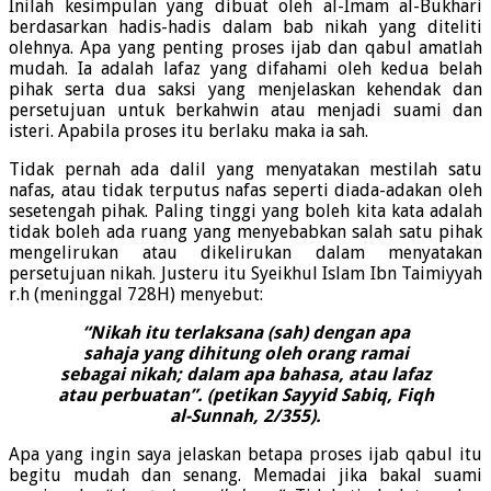
Inilah kesimpulan yang dibuat oleh al-Imam al-Bukhari
berdasarkan hadis-hadis dalam bab nikah yang diteliti
olehnya. Apa yang penting proses ijab dan qabul amatlah
mudah. Ia adalah lafaz yang difahami oleh kedua belah
pihak serta dua saksi yang menjelaskan kehendak dan
persetujuan untuk berkahwin atau menjadi suami dan
isteri. Apabila proses itu berlaku maka ia sah.
Tidak pernah ada dalil yang menyatakan mestilah satu
nafas, atau tidak terputus nafas seperti diada-adakan oleh
sesetengah pihak. Paling tinggi yang boleh kita kata adalah
tidak boleh ada ruang yang menyebabkan salah satu pihak
mengelirukan atau dikelirukan dalam menyatakan
persetujuan nikah. Justeru itu Syeikhul Islam Ibn Taimiyyah
r.h (meninggal 728H) menyebut:
“Nikah itu terlaksana (sah) dengan apa
sahaja yang dihitung oleh orang ramai
sebagai nikah; dalam apa bahasa, atau lafaz
atau perbuatan”. (petikan Sayyid Sabiq, Fiqh
al-Sunnah, 2/355).
Apa yang ingin saya jelaskan betapa proses ijab qabul itu
begitu mudah dan senang. Memadai jika bakal suami