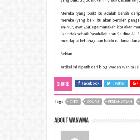
yang baik. (rujuk
artikel ini
untuk bacaan lanjut
Mereka (yang baik) itu adalah bersih dari
mereka (yang baik) itu akan beroleh penga
an-Nur, ayat 26)Bagaimanakah kita akan mend
jika tidak sebaik Rasulullah atau Saidina Al
mendapat kebahagiaan hakiki di dunia dan ak
Sekian…
Artikel ini dipetik dari blog
Wadah Wanita Is
Facebook
Twitter
Share
Tags
CINTA
COUPLE
PERKAHWINAN
About wanwma