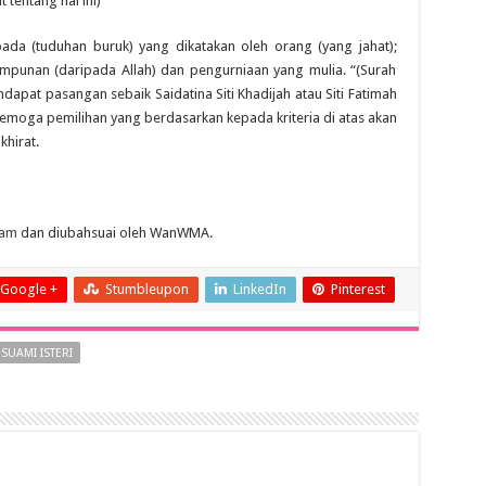
 tentang hal ini)
pada (tuduhan buruk) yang dikatakan oleh orang (yang jahat);
mpunan (daripada Allah) dan pengurniaan yang mulia. “(Surah
apat pasangan sebaik Saidatina Siti Khadijah atau Siti Fatimah
i. Semoga pemilihan yang berdasarkan kepada kriteria di atas akan
hirat.
lam
dan diubahsuai oleh WanWMA.
Google +
Stumbleupon
LinkedIn
Pinterest
SUAMI ISTERI