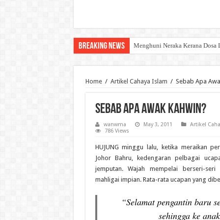
Breaking News
Menghuni Neraka Kerana Dosa 
SYURGA SEORANG ISTERI
Home
/
Artikel Cahaya Islam
/
Sebab Apa Awa
Sebab Apa Awak Kahwin?
wanwma
May 3, 2011
Artikel Cah
786 Views
HUJUNG minggu lalu, ketika meraikan pe
Johor Bahru, kedengaran pelbagai ucap
jemputan. Wajah mempelai berseri-ser
mahligai impian. Rata-rata ucapan yang dibe
“Selamat pengantin baru s
sehingga ke anak