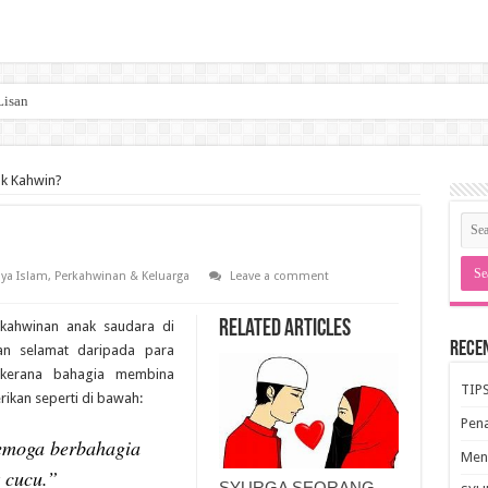
Lisan
k Kahwin?
aya Islam
,
Perkahwinan & Keluarga
Leave a comment
Related Articles
rkahwinan anak saudara di
Rece
an selamat daripada para
i kerana bahagia membina
TIP
rikan seperti di bawah:
Pen
emoga berbahagia
Meng
 cucu.”
SYURGA SEORANG