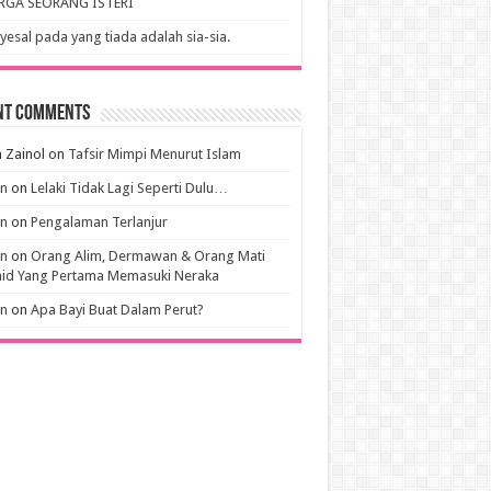
RGA SEORANG ISTERI
esal pada yang tiada adalah sia-sia.
nt Comments
 Zainol
on
Tafsir Mimpi Menurut Islam
an
on
Lelaki Tidak Lagi Seperti Dulu…
an
on
Pengalaman Terlanjur
an
on
Orang Alim, Dermawan & Orang Mati
hid Yang Pertama Memasuki Neraka
an
on
Apa Bayi Buat Dalam Perut?