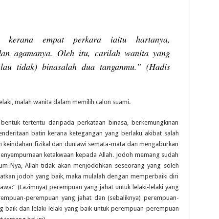
 kerana empat perkara iaitu hartanya,
dan agamanya. Oleh itu, carilah wanita yang
lau tidak) binasalah dua tanganmu.”
(Hadis
lelaki, malah wanita dalam memilih calon suami.
 bentuk tertentu daripada perkataan binasa, berkemungkinan
nderitaan batin kerana ketegangan yang berlaku akibat salah
n keindahan fizikal dan duniawi semata-mata dan mengaburkan
u penyempurnaan ketakwaan kepada Allah. Jodoh memang sudah
ukum-Nya, Allah tidak akan menjodohkan seseorang yang soleh
atkan jodoh yang baik, maka mulalah dengan memperbaiki diri
awa:” (Lazimnya) perempuan yang jahat untuk lelaki-lelaki yang
 perempuan-perempuan yang jahat dan (sebaliknya) perempuan-
ng baik dan lelaki-lelaki yang baik untuk perempuan-perempuan