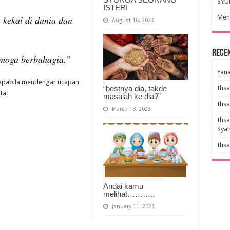
SYU
ISTERI
Meny
kekal di dunia dan
August 16, 2023
Rece
emoga berbahagia.”
Yana
apabila mendengar ucapan
“bestnya dia, takde
Ihs
ata:
masalah ke dia?”
Ihs
March 18, 2023
Ihs
Sya
Ihs
Andai kamu
melihat………..
January 11, 2023