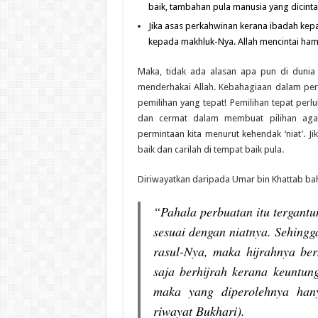
baik, tambahan pula manusia yang dicintai
Jika asas perkahwinan kerana ibadah kep
kepada makhluk-Nya. Allah mencintai ham
Maka, tidak ada alasan apa pun di dunia
menderhakai Allah. Kebahagiaan dalam per
pemilihan yang tepat! Pemilihan tepat perlu
dan cermat dalam membuat pilihan agar 
permintaan kita menurut kehendak ‘niat’. Ji
baik dan carilah di tempat baik pula.
Diriwayatkan daripada Umar bin Khattab b
“Pahala perbuatan itu tergantu
sesuai dengan niatnya. Sehingg
rasul-Nya, maka hijrahnya bern
saja berhijrah kerana keuntun
maka yang diperolehnya hany
riwayat Bukhari).