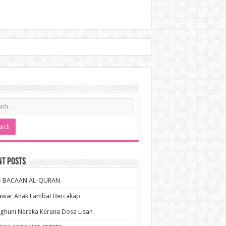
nt Posts
S BACAAN AL-QURAN
awar Anak Lambat Bercakap
huni Neraka Kerana Dosa Lisan