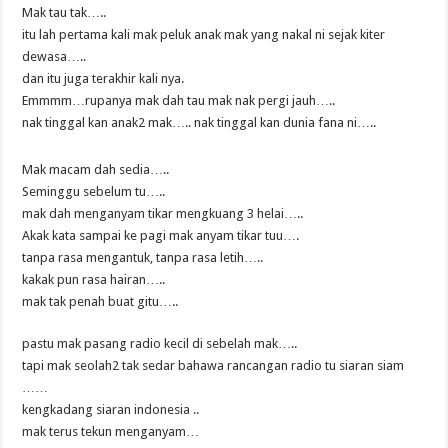
Mak tau tak…..
itu lah pertama kali mak peluk anak mak yang nakal ni sejak kiter
dewasa…..
dan itu juga terakhir kali nya.
Emmmm…rupanya mak dah tau mak nak pergi jauh…..
nak tinggal kan anak2 mak….. nak tinggal kan dunia fana ni…..
Mak macam dah sedia…..
Seminggu sebelum tu…..
mak dah menganyam tikar mengkuang 3 helai…..
Akak kata sampai ke pagi mak anyam tikar tuu….
tanpa rasa mengantuk, tanpa rasa letih…..
kakak pun rasa hairan…..
mak tak penah buat gitu…..
pastu mak pasang radio kecil di sebelah mak…..
tapi mak seolah2 tak sedar bahawa rancangan radio tu siaran siam
……
kengkadang siaran indonesia ..
mak terus tekun menganyam…