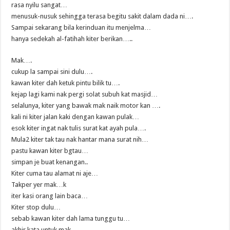
rasa nyilu sangat…
menusuk-nusuk sehingga terasa begitu sakit dalam dada ni….
Sampai sekarang bila kerinduan itu menjelma…
hanya sedekah al-fatihah kiter berikan…..
Mak….
cukup la sampai sini dulu….
kawan kiter dah ketuk pintu bilik tu….
kejap lagi kami nak pergi solat subuh kat masjid…
selalunya, kiter yang bawak mak naik motor kan ….
kali ni kiter jalan kaki dengan kawan pulak…
esok kiter ingat nak tulis surat kat ayah pula….
Mula2 kiter tak tau nak hantar mana surat nih…
pastu kawan kiter bgtau…
simpan je buat kenangan..
Kiter cuma tau alamat ni aje…
Takper yer mak…k
iter kasi orang lain baca…
Kiter stop dulu…
sebab kawan kiter dah lama tunggu tu…
akhir kata untuk mak,