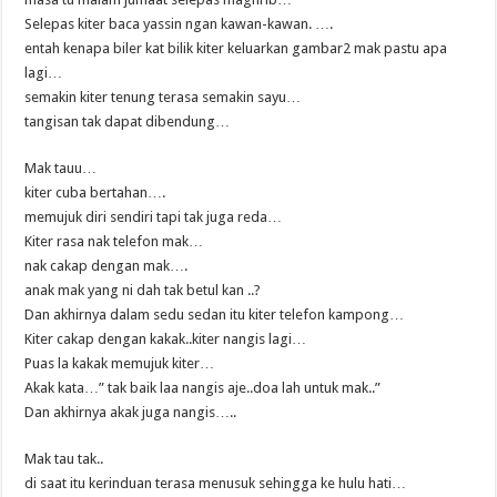
Selepas kiter baca yassin ngan kawan-kawan. ….
entah kenapa biler kat bilik kiter keluarkan gambar2 mak pastu apa
lagi…
semakin kiter tenung terasa semakin sayu…
tangisan tak dapat dibendung…
Mak tauu…
kiter cuba bertahan….
memujuk diri sendiri tapi tak juga reda…
Kiter rasa nak telefon mak…
nak cakap dengan mak….
anak mak yang ni dah tak betul kan ..?
Dan akhirnya dalam sedu sedan itu kiter telefon kampong…
Kiter cakap dengan kakak..kiter nangis lagi…
Puas la kakak memujuk kiter…
Akak kata…” tak baik laa nangis aje..doa lah untuk mak..”
Dan akhirnya akak juga nangis…..
Mak tau tak..
di saat itu kerinduan terasa menusuk sehingga ke hulu hati…