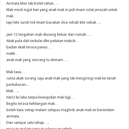
Airmata kiter tak boleh tahan….
Mak mesti ingat kan yang anak mak ni jadi imam solat jenazah untuk
mak…
tapi kite suruh tok imam bacakan doa sebab kite sebak….
Jam 12 tengahari mak diusung keluar dari rumah….
Akak pula dah terkulai dlm pelukan makcik…
badan akak terasa panas…
makk…
anak mak yang seorang tu demam….
Mak tauu…
cuma akak sorang saja anak mak yang tak mengiringi mak ke tanah
perkuburan.. .
Mak…..
Hari2 ku lalui tanpa kewujudan mak lagi…
Begitu terasa kehilangan mak…
boleh kata setiap malam selepas maghrib anak mak ini berendam
airmata…
Dan sampai satu tahap….
masa tu malam jumaat selepas maghrib…