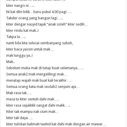
kiter nangis ni…..
Ni kat dlm bilik…baru pukul 4.00 pagi….
Takder orang yang bangun lagi…..
kiter dengar nasyid tajuk “anak soleh” kiter sedih…
kiter rindu kat mak..!
Takpa la…..
nanti bila kita selesai sembanyang subuh,
kiter baca yassin untuk mak…
mak tunggu ya..!
Mak..
Sebelum muka mak di tutup buat selamanya… .
Semua anak2 mak mengelilingi mak…
menatap wajah mak buat kali terakhir….
Semua orang kata mak seolah2 senyum aja…
Mak rasa tak….
masa tu kiter sentuh dahi mak….
kiter rasa sejukkkk sangat dahi makk…..
Kiter tak mampu nak cium mak…
kiter tak daya….
kiter tuliskan kalimah tauhid kat dahi mak dengan air mawar…