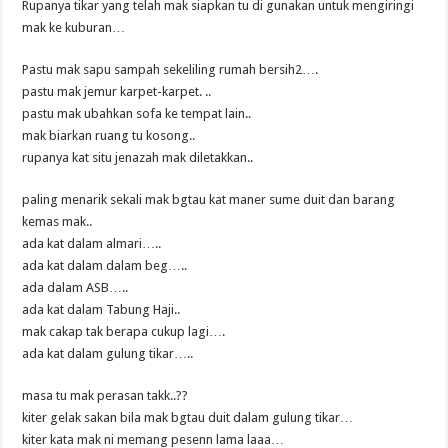
Rupanya tikar yang telah mak siapkan tu di gunakan untuk mengiringi
mak ke kuburan…
Pastu mak sapu sampah sekeliling rumah bersih2….
pastu mak jemur karpet-karpet. ..
pastu mak ubahkan sofa ke tempat lain..
mak biarkan ruang tu kosong..
rupanya kat situ jenazah mak diletakkan..
paling menarik sekali mak bgtau kat maner sume duit dan barang
kemas mak..
ada kat dalam almari…..
ada kat dalam dalam beg…..
ada dalam ASB…..
ada kat dalam Tabung Haji..
mak cakap tak berapa cukup lagi….
ada kat dalam gulung tikar…..
masa tu mak perasan takk..??
kiter gelak sakan bila mak bgtau duit dalam gulung tikar…
kiter kata mak ni memang pesenn lama laaa…