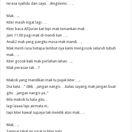
terasa syahdu dan sayu…dinginnnn. ….
Mak…..
Kiter masih ingat lagi….
Kiter baca AlQuran kat tepi mak temankan mak…
Jam 11.00 pagi mak di mandi kan ….
Anak2 mak yang pangku masa mak mandi….
Mak mesti rasa betapa lembut nya kami mengosok seluruh tubuh
mak…..
Kiter gosok kaki mak perlahan lahan…..
Mak perasan tak…?
Makcik yang mandikan mak tu pujuk kiter…..
Dia kata…” dikk…jangan nangis….kalau sayang mak jangan buat
gitu…jangan nangis ya..”
Bila makcik tu kata gitu…
lagi laaaa laju airmata ni..
tapi kiter kawal supaya tak menitik atas mak….
Mak…..
Sampai takat ini surat ni kiter tulis…..