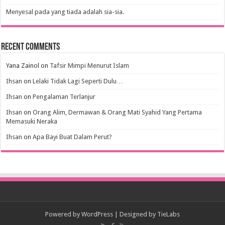
Menyesal pada yang tiada adalah sia-sia.
Recent Comments
Yana Zainol
on
Tafsir Mimpi Menurut Islam
Ihsan
on
Lelaki Tidak Lagi Seperti Dulu…
Ihsan
on
Pengalaman Terlanjur
Ihsan
on
Orang Alim, Dermawan & Orang Mati Syahid Yang Pertama
Memasuki Neraka
Ihsan
on
Apa Bayi Buat Dalam Perut?
Powered by
WordPress
| Designed by
TieLabs