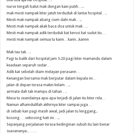
nurse tengah balut mak dengan kain putih…..
mak mesti nampak kiter jatuh terduduk di lantai hospital….
Mesti mak nampak abang cium dahi mak…..
Mesti mak nampak akak baca doa untuk mak….
Mesti mak nampak adik terduduk kat kerusi kat sudut itu…
mesti mak nampak semua tu kann…kann. .kannn
Mak tau tak….
Pagi tu balik dari hospital jam 5.20 pagi kiter mamandu dalam
keadaan separuh sedar…
Adik kat sebelah diam melayan perasann…
Kenangan bersama mak berputar dalam kepala ini…
jalan di depan terasa makin kelam…..
airmata dah tak mampu di tahan….
Masa tu seandainya apa-apa terjadi di jalan itu kiter rela…
Namun alhamdulillah akhirnya kiter sampai juga…
di sebab kan pagi masih awal, jadi jalan tu lenggang..
kosong. …sekosong hati ini…..
Sepanjang perjalanan terasa kedinginan subuh itu lain benar
suasananya.. ……