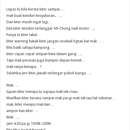
Lepas tu bila kereta kiter sampai….
mak buat kenduri kesyukuran.. ….
Dan kiter masih ingat lagi…
bila kiter eksiden terlanggar Ah-Chong naik motor…..
Punya la kiter takut…
kiter warning kakak kiter jangan sesekali bgtau kat mak……
Bila balik sahaja kampong….
kiter cepat-cepat simpan keta dalam garaj…..
Tapi mak perasan juga bumper depan kemek…
mak tanya kenapa…?
Selamba jerr kiter jawab terlangar pokok bunga…..
Mak….
tujuan kiter menipu tu supaya mak tak risau…
Maafkan kiter kerana sampai mak pergi mak tak tau hal sebenar…
mak, kiter menipu mak kan ..
ampon kan kiter….
Mak…..
Jam 4.30 pa gi 19/08 /2006
Bila tiba aja kat hospital….