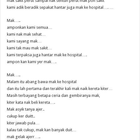
mak sakit perut sampai nak sentuh perut mak pon sakit
kami adik beradik sepakat hantar juga mak ke hospital…. …
Mak…..
amponkan kami semua…
kami nak mak sehat…
kami sayang mak…
kami tak mau mak sakit…
kami terpaksa juga hantar mak ke hospital….
ampon kan kami yer mak….
Mak…..
Malam itu abang bawa mak ke hospital
dan itu lah pertama dan terakhir kali mak naik kereta kiter…
Masih terbayang betapa ceria dan gembiranya mak,
kiter kata nak beli kereta….
Mak asyik tanya ajer..
cukup ker duitt..
kiter jawab pula…
kalau tak cukup, mak kan banyak duit…
mak gelak ajerr…..