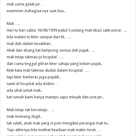
mak cuma gelak jer…
eeemmm..bahagiaa nya saat ituu..
Mak…..
Hari tu hari sabtu 18/08/1999 pukul 3 petang mak tiba2 sakit perut…..
bila malam tu kiter sampai dari KL…..
mak dah dalam kesakitan.
Akak dan abang kat kampong semua dah pujuk…..
mak tetap takmau pi hospital…. .
dan cuma tinggal giliran kiter sahaja yang belum pujuk..
Mak kata mak takmau duduk dalam hospital…. .
tapi kiter berkeras juga pujukk..
nanti di hospital ada doktor…
ada ubat untuk mak..
kat rumah kami hanya mampu sapu minyak dan urut jer..
Mak tetap tak bersetuju… ..
mak memang degil..
tak salah, anak mak yang ni pon mengikut perangai mak tu..
Tapi akhirnya bila melihat keadaan mak makin teruk….