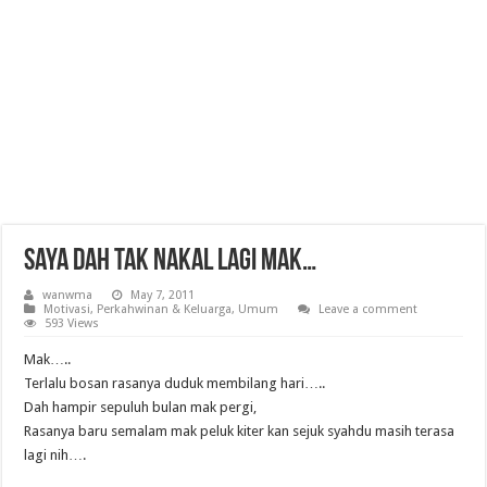
Saya Dah Tak Nakal Lagi Mak…
wanwma
May 7, 2011
Motivasi
,
Perkahwinan & Keluarga
,
Umum
Leave a comment
593 Views
Mak…..
Terlalu bosan rasanya duduk membilang hari…..
Dah hampir sepuluh bulan mak pergi,
Rasanya baru semalam mak peluk kiter kan sejuk syahdu masih terasa
lagi nih….