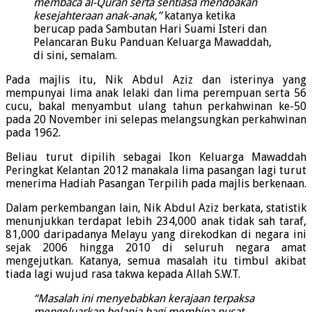
membaca al-Quran serta sentiasa mendoakan
kesejahteraan anak-anak,”
katanya ketika
berucap pada Sambutan Hari Suami Isteri dan
Pelancaran Buku Panduan Keluarga Mawaddah,
di sini, semalam.
Pada majlis itu, Nik Abdul Aziz dan isterinya yang
mempunyai lima anak lelaki dan lima perempuan serta 56
cucu, bakal menyambut ulang tahun perkahwinan ke-50
pada 20 November ini selepas melangsungkan perkahwinan
pada 1962.
Beliau turut dipilih sebagai Ikon Keluarga Mawaddah
Peringkat Kelantan 2012 manakala lima pasangan lagi turut
menerima Hadiah Pasangan Terpilih pada majlis berkenaan.
Dalam perkembangan lain, Nik Abdul Aziz berkata, statistik
menunjukkan terdapat lebih 234,000 anak tidak sah taraf,
81,000 daripadanya Melayu yang direkodkan di negara ini
sejak 2006 hingga 2010 di seluruh negara amat
mengejutkan. Katanya, semua masalah itu timbul akibat
tiada lagi wujud rasa takwa kepada Allah S.W.T.
“Masalah ini menyebabkan kerajaan terpaksa
mengeluarkan belanja bagi membina pusat