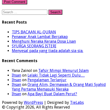
Search
for:
Recent Posts
TIPS BACAAN AL-QURAN
Penawar Anak Lambat Bercakap
Menghuni Neraka Kerana Dosa Lisan
SYURGA SEORANG ISTERI
Menyesal pada yang tiada adalah sia-sia.
Recent Comments
Yana Zainol
on
Tafsir Mimpi Menurut Islam
Ihsan
on
Lelaki Tidak Lagi Seperti Dulu…
Ihsan
on
Pengalaman Terlanjur
Ihsan
on
Orang Alim, Dermawan & Orang Mati Syahid
Yang Pertama Memasuki Neraka
Ihsan
on
Apa Bayi Buat Dalam Perut?
Powered by
WordPress
| Designed by
TieLabs
© Copyright 2026, All Rights Reserved