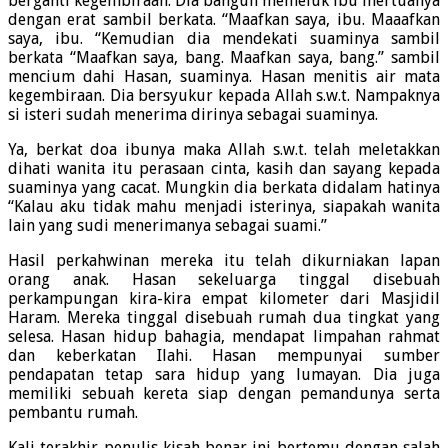
berganti kegembiraan. Dia bangun memeluk ibu mertuanya
dengan erat sambil berkata. “Maafkan saya, ibu. Maaafkan
saya, ibu. “Kemudian dia mendekati suaminya sambil
berkata “Maafkan saya, bang. Maafkan saya, bang.” sambil
mencium dahi Hasan, suaminya. Hasan menitis air mata
kegembiraan. Dia bersyukur kepada Allah s.w.t. Nampaknya
si isteri sudah menerima dirinya sebagai suaminya.
Ya, berkat doa ibunya maka Allah s.w.t. telah meletakkan
dihati wanita itu perasaan cinta, kasih dan sayang kepada
suaminya yang cacat. Mungkin dia berkata didalam hatinya
“Kalau aku tidak mahu menjadi isterinya, siapakah wanita
lain yang sudi menerimanya sebagai suami.”
Hasil perkahwinan mereka itu telah dikurniakan lapan
orang anak. Hasan sekeluarga tinggal disebuah
perkampungan kira-kira empat kilometer dari Masjidil
Haram. Mereka tinggal disebuah rumah dua tingkat yang
selesa. Hasan hidup bahagia, mendapat limpahan rahmat
dan keberkatan Ilahi. Hasan mempunyai sumber
pendapatan tetap sara hidup yang lumayan. Dia juga
memiliki sebuah kereta siap dengan pemandunya serta
pembantu rumah.
Kali terakhir penulis kisah benar ini bertemu dengan salah