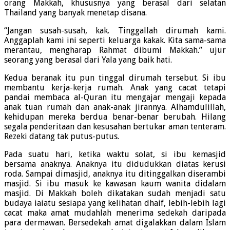
orang Makkah, khususnya yang berasal dari selatan
Thailand yang banyak menetap disana.
“Jangan susah-susah, kak. Tinggallah dirumah kami.
Anggaplah kami ini seperti keluarga kakak. Kita sama-sama
merantau, mengharap Rahmat dibumi Makkah.” ujur
seorang yang berasal dari Yala yang baik hati.
Kedua beranak itu pun tinggal dirumah tersebut. Si ibu
membantu kerja-kerja rumah. Anak yang cacat tetapi
pandai membaca al-Quran itu mengajar mengaji kepada
anak tuan rumah dan anak-anak jirannya. Alhamdulillah,
kehidupan mereka berdua benar-benar berubah. Hilang
segala penderitaan dan kesusahan bertukar aman tenteram.
Rezeki datang tak putus-putus.
Pada suatu hari, ketika waktu solat, si ibu kemasjid
bersama anaknya. Anaknya itu didudukkan diatas kerusi
roda. Sampai dimasjid, anaknya itu ditinggalkan diserambi
masjid. Si ibu masuk ke kawasan kaum wanita didalam
masjid. Di Makkah boleh dikatakan sudah menjadi satu
budaya iaiatu sesiapa yang kelihatan dhaif, lebih-lebih lagi
cacat maka amat mudahlah menerima sedekah daripada
para dermawan. Bersedekah amat digalakkan dalam Islam