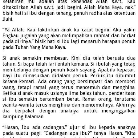
Kelahiran mu adalah atas kehendak Allah s.w.t.. Kau
ditakdirkan Allah s.w.t. jadi begini. Allah Maha Kaya, nak.”
bisik hati si ibu dengan tenang, penuh radha atas ketentuan
Ilahi.
“Ya Allah, Kau takdirkan anak ku cacat begini. Aku yakin
Engkau jugalah yang akan melimpahkan rahmat dan berkat
pada dirinya.” bisik hati si ibu lagi menaruh harapan penuh
pada Tuhan Yang Maha Kaya.
Si anak semakin membesar. Kini dia telah berusia dua
tahun. Si bapa telah lari entah kemana. Si ibulah yang tetap
membelanya dengan penuh kasih sayang. Apabila kepasar,
bayi itu dimasukkan didalam periuk. Periuk itu dibimbit
kesana-kemari. Ada orang yang bersimpati dan memberi
wang, tetapi ramai yang terus mencemuh dan menghina.
Ketika si anak masuk usianya lima belas tahun, penderitaan
si ibu semakin bertambah berat. Ramai orang, terutama
wanita-wanita terus menghina dan mencemuhnya. Akhirnya
dia berpakat dengan anaknya untuk menginggalkan
kampung halaman.
“Hasan, Ibu ada cadangan.” ujur si ibu kepada anaknya
pada suatu pagi. “Cadangan apa ibu?” tanya Hasan. “Kita