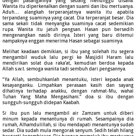
dengan pasangannya yang sedang menunggu disana.
Wanita itu diperkenalkan dengan suami dan ibu mertuanya.
Aduh… alangkah terperanjatnya wanita itu apabila
terpandang suaminya yang cacat. Dia terperanjat besar. Dia
sama sekali tidak menyangka suaminya cacat sedemikian
rupa. Wanita itu jatuh pengsan. Hasan pun bersedih
mengenangkan nasib dirinya. Isteri yang baru ditemui
nampaknya enggan menerima Hasan sebagai suaminya.
Melihat keadaan demikian, si ibu yang solehah itu segera
mengambil wuduk lalu pergi ke Masjidil Haram lalu
mendirikan solat dua raka’at, kemudian berdoa kepada
Allah s.w.t. semoga wanita tadi sembuh dari pengsannya.
“Ya Allah, sembuhkanlah menantuku, isteri kepada anak
kesayanganku. Limpahkan perasaan kasih dan sayang
dihatinya terhadap anakku, dengan rahmat-Mu, wahai
Tuhan Yang Maha Mengasihani.” doa si ibu dengan
sungguh-sungguh didepan Kaabah.
Si ibu pun lalu mengambil air Zamzam untuk diberi
minum kepada menantunya di rumah. Sesampainya dia
rumah, Alhamdulillah, si ibu mendapati menantunya sudah
sedar. Dia sudah mula mengorak senyum. Sedih telah hilang