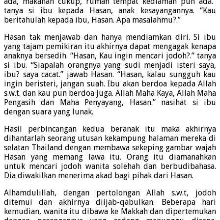
ada, makanan cukup, rumah tempat kediaman pun ada.”
tanya si ibu kepada Hasan, anak kesayangannya. “Kau
beritahulah kepada ibu, Hasan. Apa masalahmu?.”
Hasan tak menjawab dan hanya mendiamkan diri. Si ibu
yang tajam pemikiran itu akhirnya dapat mengagak kenapa
anaknya bersedih. “Hasan, Kau ingin mencari jodoh?.” tanya
si ibu. “Siapalah orangnya yang sudi menjadi isteri saya,
ibu? saya cacat.” jawab Hasan. “Hasan, kalau sungguh kau
ingin beristeri, jangan suah. Ibu akan berdoa kepada Allah
s.w.t. dan kau pun berdoa juga. Allah Maha Kaya, Allah Maha
Pengasih dan Maha Penyayang, Hasan.” nasihat si ibu
dengan suara yang lunak.
Hasil perbincangan kedua beranak itu maka akhirnya
dihantarlah seorang utusan kekampung halaman mereka di
selatan Thailand dengan membawa sekeping gambar wajah
Hasan yang memang lawa itu. Orang itu diamanahkan
untuk mencari jodoh wanita solehah dan berbudibahasa.
Dia diwakilkan menerima akad bagi pihak dari Hasan.
Alhamdulillah, dengan pertolongan Allah s.w.t, jodoh
ditemui dan akhirnya diijab-qabulkan. Beberapa hari
kemudian, wanita itu dibawa ke Makkah dan dipertemukan