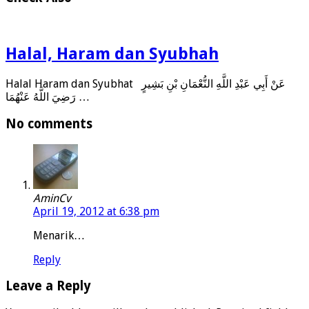
Halal, Haram dan Syubhah
Halal Haram dan Syubhat عَنْ أَبِي عَبْدِ اللَّهِ النُّعْمَانِ بْنِ بَشِيرٍ
رَضِيَ اللَّهُ عَنْهُمَا …
No comments
AminCv
April 19, 2012 at 6:38 pm
Menarik…
Reply
Leave a Reply