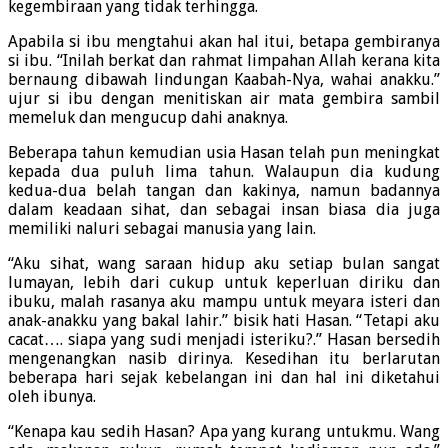
kegembiraan yang tidak terhingga.
Apabila si ibu mengtahui akan hal itui, betapa gembiranya
si ibu. “Inilah berkat dan rahmat limpahan Allah kerana kita
bernaung dibawah lindungan Kaabah-Nya, wahai anakku.”
ujur si ibu dengan menitiskan air mata gembira sambil
memeluk dan mengucup dahi anaknya.
Beberapa tahun kemudian usia Hasan telah pun meningkat
kepada dua puluh lima tahun. Walaupun dia kudung
kedua-dua belah tangan dan kakinya, namun badannya
dalam keadaan sihat, dan sebagai insan biasa dia juga
memiliki naluri sebagai manusia yang lain.
“Aku sihat, wang saraan hidup aku setiap bulan sangat
lumayan, lebih dari cukup untuk keperluan diriku dan
ibuku, malah rasanya aku mampu untuk meyara isteri dan
anak-anakku yang bakal lahir.” bisik hati Hasan. “Tetapi aku
cacat…. siapa yang sudi menjadi isteriku?.” Hasan bersedih
mengenangkan nasib dirinya. Kesedihan itu berlarutan
beberapa hari sejak kebelangan ini dan hal ini diketahui
oleh ibunya.
“Kenapa kau sedih Hasan? Apa yang kurang untukmu. Wang