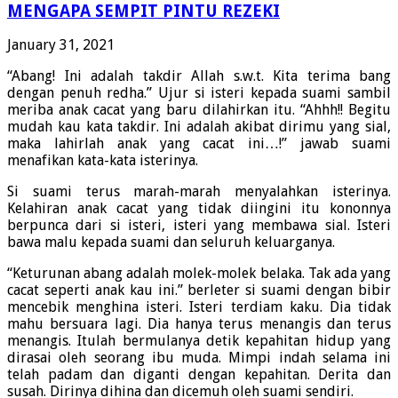
MENGAPA SEMPIT PINTU REZEKI
January 31, 2021
“Abang! Ini adalah takdir Allah s.w.t. Kita terima bang
dengan penuh redha.” Ujur si isteri kepada suami sambil
meriba anak cacat yang baru dilahirkan itu. “Ahhh!! Begitu
mudah kau kata takdir. Ini adalah akibat dirimu yang sial,
maka lahirlah anak yang cacat ini…!” jawab suami
menafikan kata-kata isterinya.
Si suami terus marah-marah menyalahkan isterinya.
Kelahiran anak cacat yang tidak diingini itu kononnya
berpunca dari si isteri, isteri yang membawa sial. Isteri
bawa malu kepada suami dan seluruh keluarganya.
“Keturunan abang adalah molek-molek belaka. Tak ada yang
cacat seperti anak kau ini.” berleter si suami dengan bibir
mencebik menghina isteri. Isteri terdiam kaku. Dia tidak
mahu bersuara lagi. Dia hanya terus menangis dan terus
menangis. Itulah bermulanya detik kepahitan hidup yang
dirasai oleh seorang ibu muda. Mimpi indah selama ini
telah padam dan diganti dengan kepahitan. Derita dan
susah. Dirinya dihina dan dicemuh oleh suami sendiri.