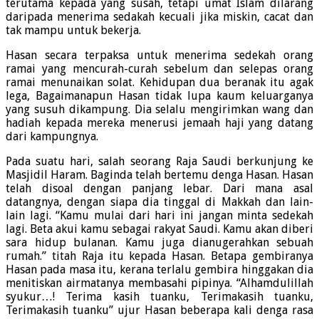
terutama kepada yang susah, tetapi umat Islam dilarang
daripada menerima sedakah kecuali jika miskin, cacat dan
tak mampu untuk bekerja.
Hasan secara terpaksa untuk menerima sedekah orang
ramai yang mencurah-curah sebelum dan selepas orang
ramai menunaikan solat. Kehidupan dua beranak itu agak
lega, Bagaimanapun Hasan tidak lupa kaum keluarganya
yang susuh dikampung. Dia selalu mengirimkan wang dan
hadiah kepada mereka menerusi jemaah haji yang datang
dari kampungnya.
Pada suatu hari, salah seorang Raja Saudi berkunjung ke
Masjidil Haram. Baginda telah bertemu denga Hasan. Hasan
telah disoal dengan panjang lebar. Dari mana asal
datangnya, dengan siapa dia tinggal di Makkah dan lain-
lain lagi. “Kamu mulai dari hari ini jangan minta sedekah
lagi. Beta akui kamu sebagai rakyat Saudi. Kamu akan diberi
sara hidup bulanan. Kamu juga dianugerahkan sebuah
rumah.” titah Raja itu kepada Hasan. Betapa gembiranya
Hasan pada masa itu, kerana terlalu gembira hinggakan dia
menitiskan airmatanya membasahi pipinya. “Alhamdulillah
syukur…! Terima kasih tuanku, Terimakasih tuanku,
Terimakasih tuanku” ujur Hasan beberapa kali denga rasa