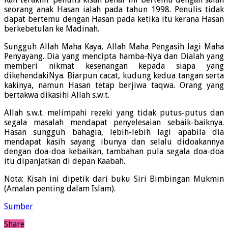
seorang anak Hasan ialah pada tahun 1998. Penulis tidak
dapat bertemu dengan Hasan pada ketika itu kerana Hasan
berkebetulan ke Madinah.
Sungguh Allah Maha Kaya, Allah Maha Pengasih lagi Maha
Penyayang. Dia yang mencipta hamba-Nya dan Dialah yang
memberi nikmat kesenangan kepada siapa yang
dikehendakiNya. Biarpun cacat, kudung kedua tangan serta
kakinya, namun Hasan tetap berjiwa taqwa. Orang yang
bertakwa dikasihi Allah s.w.t.
Allah s.w.t. melimpahi rezeki yang tidak putus-putus dan
segala masalah mendapat penyelesaian sebaik-baiknya.
Hasan sungguh bahagia, lebih-lebih lagi apabila dia
mendapat kasih sayang ibunya dan selalu didoakannya
dengan doa-doa kebaikan, tambahan pula segala doa-doa
itu dipanjatkan di depan Kaabah.
Nota: Kisah ini dipetik dari buku Siri Bimbingan Mukmin
(Amalan penting dalam Islam).
Sumber
Share