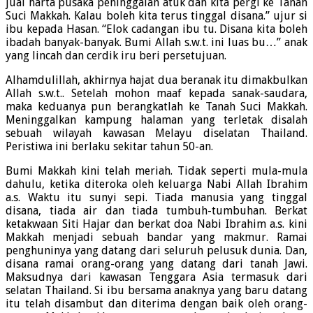
jual harta pusaka peninggalan atuk dan kita pergi ke Tanah
Suci Makkah. Kalau boleh kita terus tinggal disana.” ujur si
ibu kepada Hasan. “Elok cadangan ibu tu. Disana kita boleh
ibadah banyak-banyak. Bumi Allah s.w.t. ini luas bu…” anak
yang lincah dan cerdik iru beri persetujuan.
Alhamdulillah, akhirnya hajat dua beranak itu dimakbulkan
Allah s.w.t.. Setelah mohon maaf kepada sanak-saudara,
maka keduanya pun berangkatlah ke Tanah Suci Makkah.
Meninggalkan kampung halaman yang terletak disalah
sebuah wilayah kawasan Melayu diselatan Thailand.
Peristiwa ini berlaku sekitar tahun 50-an.
Bumi Makkah kini telah meriah. Tidak seperti mula-mula
dahulu, ketika diteroka oleh keluarga Nabi Allah Ibrahim
a.s. Waktu itu sunyi sepi. Tiada manusia yang tinggal
disana, tiada air dan tiada tumbuh-tumbuhan. Berkat
ketakwaan Siti Hajar dan berkat doa Nabi Ibrahim a.s. kini
Makkah menjadi sebuah bandar yang makmur. Ramai
penghuninya yang datang dari seluruh pelusuk dunia. Dan,
disana ramai orang-orang yang datang dari tanah Jawi.
Maksudnya dari kawasan Tenggara Asia termasuk dari
selatan Thailand. Si ibu bersama anaknya yang baru datang
itu telah disambut dan diterima dengan baik oleh orang-