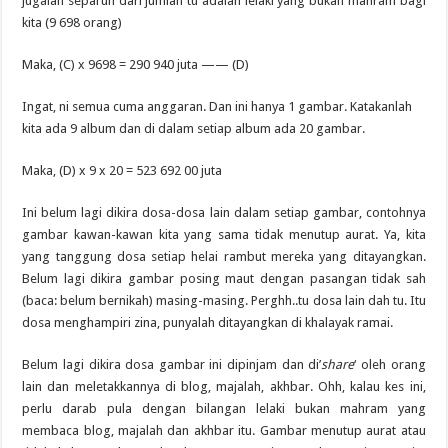
jugalah separuh dari jumlah tu adalah lelaki yang bukan mahram bagi
kita (9 698 orang)
Maka, (C) x 9698 = 290 940 juta —— (D)
Ingat, ni semua cuma anggaran. Dan ini hanya 1 gambar. Katakanlah
kita ada 9 album dan di dalam setiap album ada 20 gambar.
Maka, (D) x 9 x 20 = 523 692 00 juta
Ini belum lagi dikira dosa-dosa lain dalam setiap gambar, contohnya
gambar kawan-kawan kita yang sama tidak menutup aurat. Ya, kita
yang tanggung dosa setiap helai rambut mereka yang ditayangkan.
Belum lagi dikira gambar posing maut dengan pasangan tidak sah
(baca: belum bernikah) masing-masing. Perghh..tu dosa lain dah tu. Itu
dosa menghampiri zina, punyalah ditayangkan di khalayak ramai.
Belum lagi dikira dosa gambar ini dipinjam dan di’
share
‘ oleh orang
lain dan meletakkannya di blog, majalah, akhbar. Ohh, kalau kes ini,
perlu darab pula dengan bilangan lelaki bukan mahram yang
membaca blog, majalah dan akhbar itu. Gambar menutup aurat atau