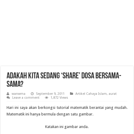
Adakah Kita Sedang ‘Share’ Dosa Bersama-
sama?
wanwma
September 9, 2011
Artikel Cahaya Islam
,
aurat
Leave a comment
1,872 Views
Hari ini saya akan berkongsi tutorial matematik berantai yang mudah.
Matematik ini hanya bermula dengan satu gambar.
Katakan ini gambar anda.