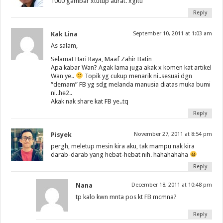
1000 gambar xtutup aurat. xgitu
Reply
Kak Lina
September 10, 2011 at 1:03 am
As salam,
Selamat Hari Raya, Maaf Zahir Batin
Apa kabar Wan? Agak lama juga akak x komen kat artikel
Wan ye..
Topik yg cukup menarik ni..sesuai dgn
“demam” FB yg sdg melanda manusia diatas muka bumi
ni..he2..
Akak nak share kat FB ye..tq
Reply
Pisyek
November 27, 2011 at 8:54 pm
pergh, meletup mesin kira aku, tak mampu nak kira
darab-darab yang hebat-hebat nih. hahahahaha
Reply
Nana
December 18, 2011 at 10:48 pm
tp kalo kwn mnta pos kt FB mcmna?
Reply