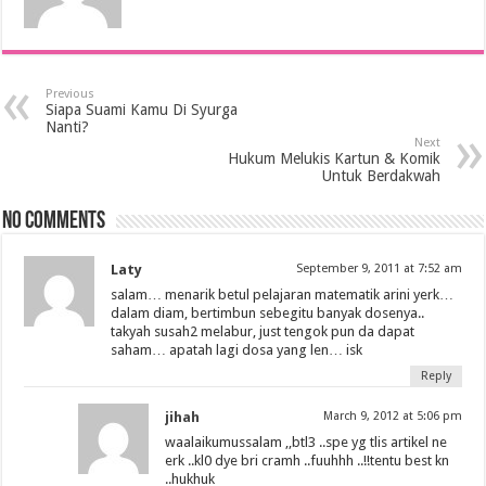
Previous
Siapa Suami Kamu Di Syurga
Nanti?
Next
Hukum Melukis Kartun & Komik
Untuk Berdakwah
No comments
Laty
September 9, 2011 at 7:52 am
salam… menarik betul pelajaran matematik arini yerk…
dalam diam, bertimbun sebegitu banyak dosenya..
takyah susah2 melabur, just tengok pun da dapat
saham… apatah lagi dosa yang len… isk
Reply
jihah
March 9, 2012 at 5:06 pm
waalaikumussalam ,,btl3 ..spe yg tlis artikel ne
erk ..kl0 dye bri cramh ..fuuhhh ..!!tentu best kn
..hukhuk