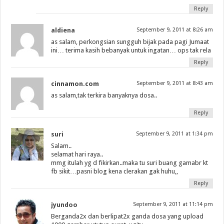
Reply
aldiena
September 9, 2011 at 8:26 am
as salam, perkongsian sungguh bijak pada pagi Jumaat
ini… terima kasih bebanyak untuk ingatan… ops tak rela
Reply
cinnamon.com
September 9, 2011 at 8:43 am
as salam,tak terkira banyaknya dosa..
Reply
suri
September 9, 2011 at 1:34 pm
Salam..
selamat hari raya..
mmg itulah yg d fikirkan..maka tu suri buang gamabr kt
fb sikit…pasni blog kena clerakan gak huhu,,
Reply
jyundoo
September 9, 2011 at 11:14 pm
Berganda2x dan berlipat2x ganda dosa yang upload