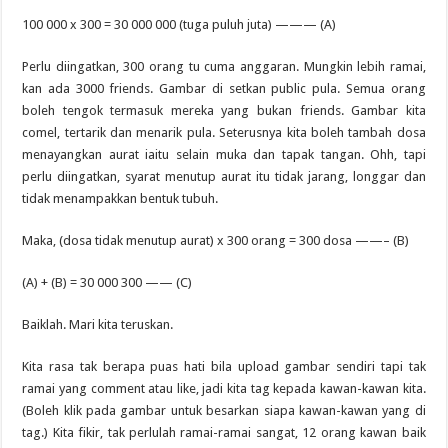
100 000 x 300 = 30 000 000 (tuga puluh juta) ——— (A)
Perlu diingatkan, 300 orang tu cuma anggaran. Mungkin lebih ramai,
kan ada 3000 friends. Gambar di setkan public pula. Semua orang
boleh tengok termasuk mereka yang bukan friends. Gambar kita
comel, tertarik dan menarik pula. Seterusnya kita boleh tambah dosa
menayangkan aurat iaitu selain muka dan tapak tangan. Ohh, tapi
perlu diingatkan, syarat menutup aurat itu tidak jarang, longgar dan
tidak menampakkan bentuk tubuh.
Maka, (dosa tidak menutup aurat) x 300 orang = 300 dosa ——– (B)
(A) + (B) = 30 000 300 —— (C)
Baiklah. Mari kita teruskan.
Kita rasa tak berapa puas hati bila upload gambar sendiri tapi tak
ramai yang comment atau like, jadi kita tag kepada kawan-kawan kita.
(Boleh klik pada gambar untuk besarkan siapa kawan-kawan yang di
tag.) Kita fikir, tak perlulah ramai-ramai sangat, 12 orang kawan baik